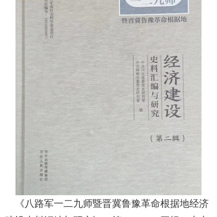
《八路军一二九师暨晋冀鲁豫革命根据地经济