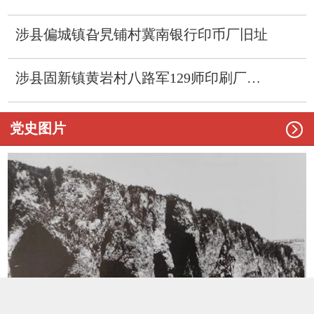
涉县偏城镇旮旯铺村冀南银行印币厂旧址
涉县固新镇黄岩村八路军129师印刷厂旧址

党史图片