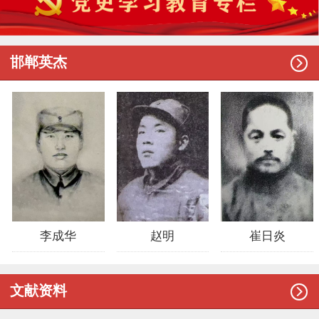

邯郸英杰
李成华
赵明
崔日炎

文献资料