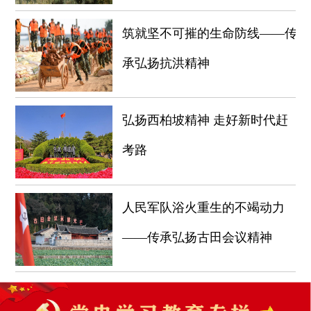
筑就坚不可摧的生命防线——传
承弘扬抗洪精神
弘扬西柏坡精神 走好新时代赶
考路
人民军队浴火重生的不竭动力
——传承弘扬古田会议精神