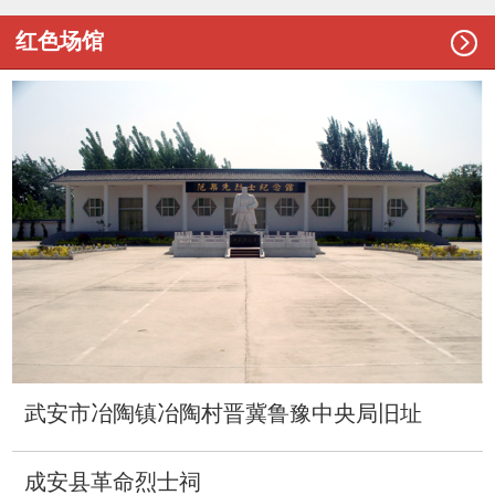

红色场馆
武安市冶陶镇冶陶村晋冀鲁豫中央局旧址
成安县革命烈士祠