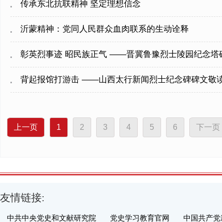
传承东北抗联精神 坚定理想信念
沂蒙精神：党同人民群众血肉联系的生动诠释
彰英烈事迹 昭民族正气 ——晋冀鲁豫烈士陵园纪念塔
背起报馆打游击 ——山西太行新闻烈士纪念碑碑文敬
上一页
1
2
3
4
5
6
下一页
友情链接:
中共中央党史和文献研究院
党史学习教育官网
中国共产党