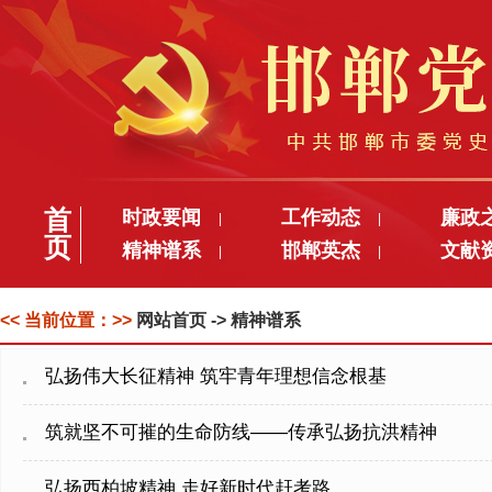
首
时政要闻
工作动态
廉政
|
|
页
精神谱系
邯郸英杰
文献
|
|
<< 当前位置：>>
网站首页
-> 精神谱系
弘扬伟大长征精神 筑牢青年理想信念根基
筑就坚不可摧的生命防线——传承弘扬抗洪精神
弘扬西柏坡精神 走好新时代赶考路