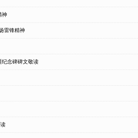
精神
扬雷锋精神
疆纪念碑碑文敬读
敬读