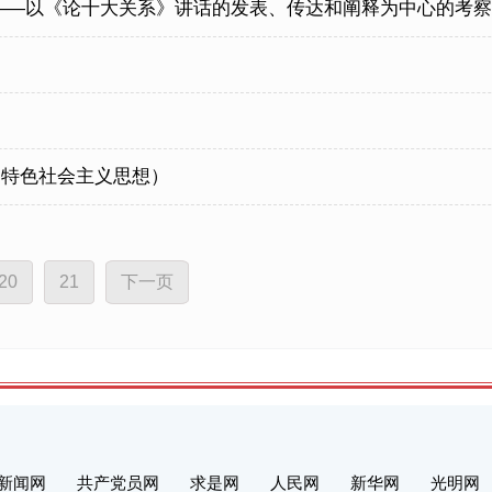
——以《论十大关系》讲话的发表、传达和阐释为中心的考察
国特色社会主义思想）
20
21
下一页
新闻网
共产党员网
求是网
人民网
新华网
光明网