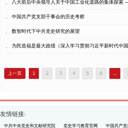
八大前后中央领导人关于中国工业化道路的集体探索 
中国共产党支部干事会的历史考察
数智时代下中共党史研究的展望
为民造福是最大政绩（深入学习贯彻习近平新时代中
上一页
1
2
3
4
5
6
...
友情链接:
中共中央党史和文献研究院
党史学习教育官网
中国共产党