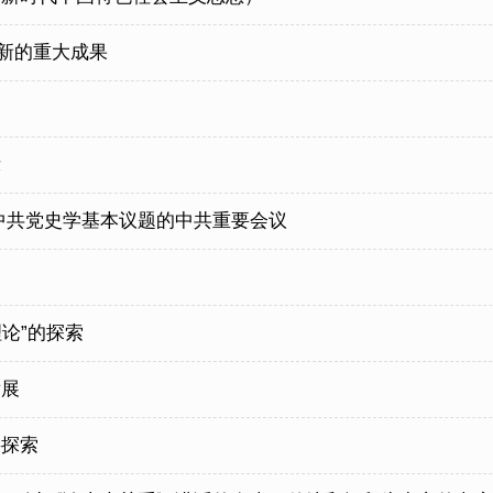
创新的重大成果
示
中共党史学基本议题的中共重要会议
论”的探索
发展
要探索