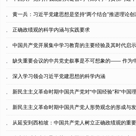
黄一兵：习近平党建思想是坚持“两个结合”推进理论
正确政绩观的科学内涵与实践要求
中国共产党开展集中学习教育的主要经验及其时代启
缺失重要会议的中共党史叙事是不可想象的—— 作为
深入学习领会习近平党建思想的科学内涵
新民主主义革命时期中国共产党对“中国经验”和“中国理
新民主主义革命时期中国共产党人形势观念的形成与
从延安到西柏坡：中国共产党人树立正确政绩观的重