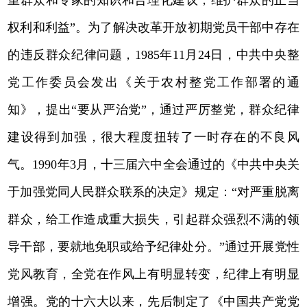
权利和利益”。为了解决改革开放初期党员干部中存在
的违反群众纪律问题，1985年11月24日，中共中央整
党工作委员会发出《关于农村整党工作部署的通
知》，提出“要从严治党”，通过严厉整党，群众纪律
建设得到加强，很大程度扭转了一时存在的不良风
气。1990年3月，十三届六中全会通过的《中共中央关
于加强党同人民群众联系的决定》规定：“对严重脱离
群众，给工
作造成重大损失，引起群众强烈不满的领
导干部，要就地免职或给予纪律处分。”通过开展党性
党风教育，全党在作风上有明显转变，纪律上有明显
增强。党的十六大以来，先后制定了《中国共产党党