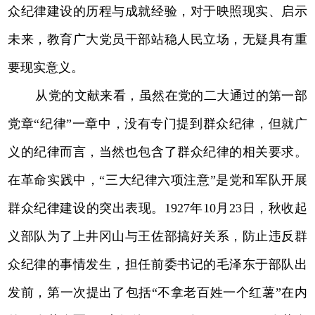
众纪律建设的历程与成就经验，对于映照现实、启示
未来，教育广大党员干部站稳人民立场，无疑具有重
要现实意义。
从党的文献来看，虽然在党的二大通过的第一部
党章“纪律”一章中，没有专门提到群众纪律，但就广
义的纪律而言，当然也包含了群众纪律的相关要求。
在革命实践中，“三大纪律六项注意”是党和军队开展
群众纪律建设的突出表现。1927年10月23日，秋收起
义部队为了上井冈山与王佐部搞好关系，防止违反群
众纪律的事情发生，担任前委书记的毛泽东于部队出
发前，第一次提出了包括“不拿老百姓一个红薯”在内