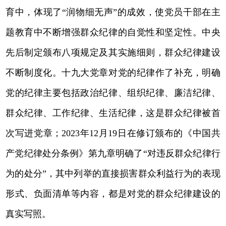
育中，体现了“润物细无声”的成效，使党员干部在主
题教育中不断增强群众纪律的自觉性和坚定性。中央
先后制定颁布八项规定及其实施细则，群众纪律建设
不断制度化。十九大党章对党的纪律作了补充，明确
党的纪律主要包括政治纪律、组织纪律、廉洁纪律、
群众纪律、工作纪律、生活纪律，这是群众纪律被首
次写进党章；2023年12月19日在修订颁布的《中国共
产党纪律处分条例》第九章明确了“对违反群众纪律行
为的处分”，其中列举的直接损害群众利益行为的表现
形式、负面清单等内容，都是对党的群众纪律建设的
真实写照。