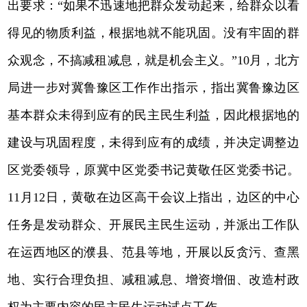
出要求：“如果不迅速地把群众发动起来，给群众以看
得见的物质利益，根据地就不能巩固。没有牢固的群
众观念，不搞减租减息，就是机会主义。”10月，北方
局进一步对冀鲁豫区工作作出指示，指出冀鲁豫边区
基本群众未得到应有的民主民生利益，因此根据地的
建设与巩固程度，未得到应有的成绩，并决定调整边
区党委领导，原冀中区党委书记黄敬任区党委书记。
11月12日，黄敬在边区高干会议上指出，边区的中心
任务是发动群众、开展民主民生运动，并派出工作队
在运西地区的濮县、范县等地，开展以反贪污、查黑
地、实行合理负担、减租减息、增资增佃、改造村政
权为主要内容的民主民生运动试点工作。