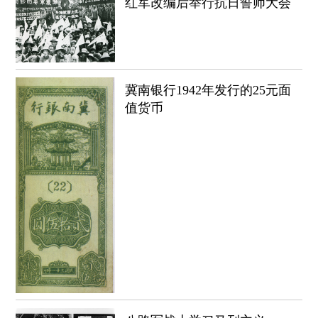
红军改编后举行抗日誓师大会
冀南银行1942年发行的25元面
值货币