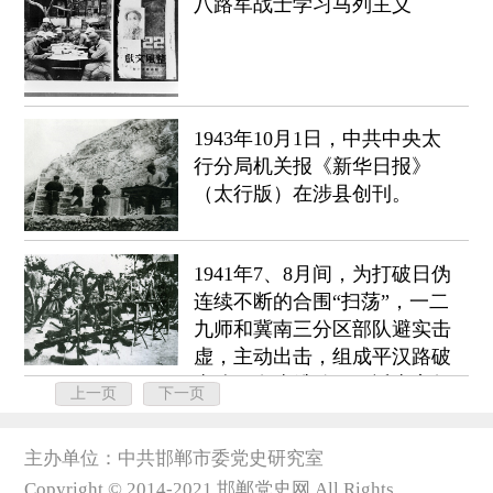
八路军战士学习马列主义
1943年10月1日，中共中央太
行分局机关报《新华日报》
（太行版）在涉县创刊。
1941年7、8月间，为打破日伪
连续不断的合围“扫荡”，一二
九师和冀南三分区部队避实击
虚，主动出击，组成平汉路破
击队，在张维翰、王近山率领
上一页
下一页
下，取得连克沙河、南和等8
县城的胜利。
主办单位：中共邯郸市委党史研究室
Copyright © 2014-2021 邯郸党史网 All Rights