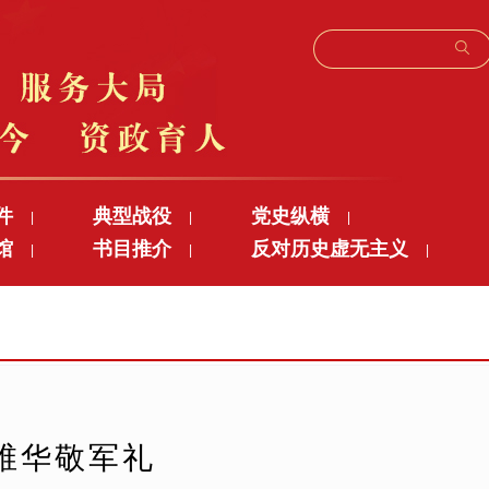
件
典型战役
党史纵横
|
|
|
馆
书目推介
反对历史虚无主义
|
|
|
维华敬军礼