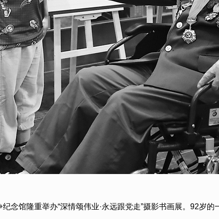
纪念馆隆重举办“深情颂伟业·永远跟党走”摄影书画展。92岁