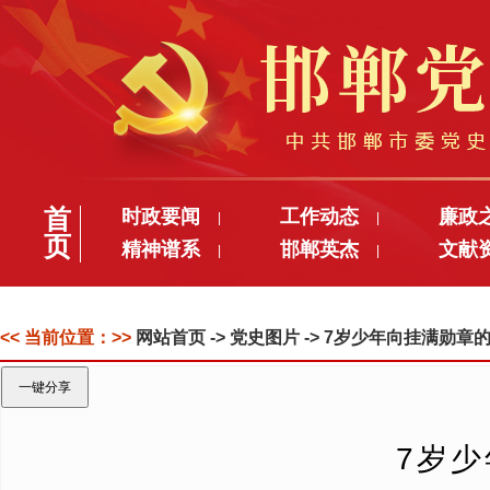
首
时政要闻
工作动态
廉政
|
|
页
精神谱系
邯郸英杰
文献
|
|
<< 当前位置：>>
网站首页
-> 党史图片 -> 7岁少年向挂满勋
一键分享
7岁