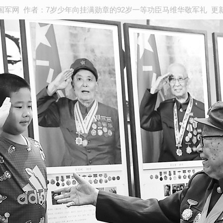
军网 作者：7岁少年向挂满勋章的92岁一等功臣马维华敬军礼 更新时间 : 