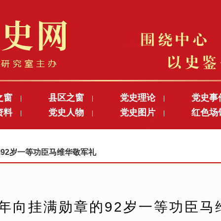
之窗
县区之窗
党史理论
党史事
|
|
|
资料
党史人物
党史图片
红色场
|
|
|
章的92岁一等功臣马维华敬军礼
少年向挂满勋章的92岁一等功臣马