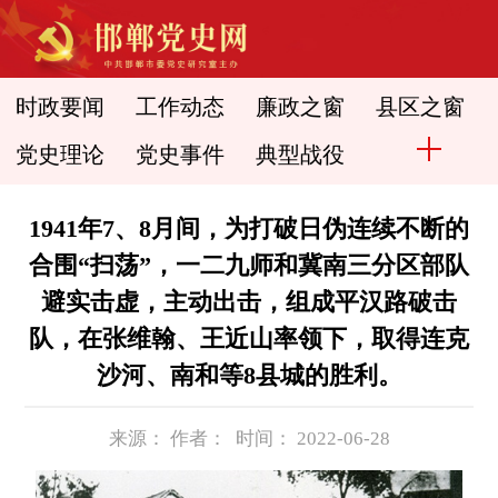
时政要闻
工作动态
廉政之窗
县区之窗
党史理论
党史事件
典型战役
1941年7、8月间，为打破日伪连续不断的
合围“扫荡”，一二九师和冀南三分区部队
避实击虚，主动出击，组成平汉路破击
队，在张维翰、王近山率领下，取得连克
沙河、南和等8县城的胜利。
来源： 作者： 时间： 2022-06-28