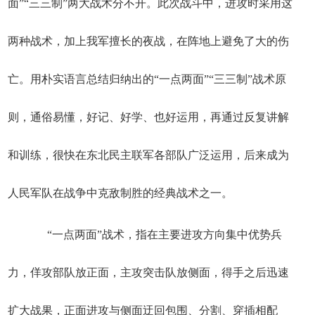
面”“三三制”两大战术分不开。此次战斗中，进攻时采用这
两种战术，加上我军擅长的夜战，在阵地上避免了大的伤
亡。用朴实语言总结归纳出的“一点两面”“三三制”战术原
则，通俗易懂，好记、好学、也好运用，再通过反复讲解
和训练，很快在东北民主联军各部队广泛运用，后来成为
人民军队在战争中克敌制胜的经典战术之一。
“一点两面”战术，指在主要进攻方向集中优势兵
力，佯攻部队放正面，主攻突击队放侧面，得手之后迅速
扩大战果，正面进攻与侧面迂回包围、分割、穿插相配