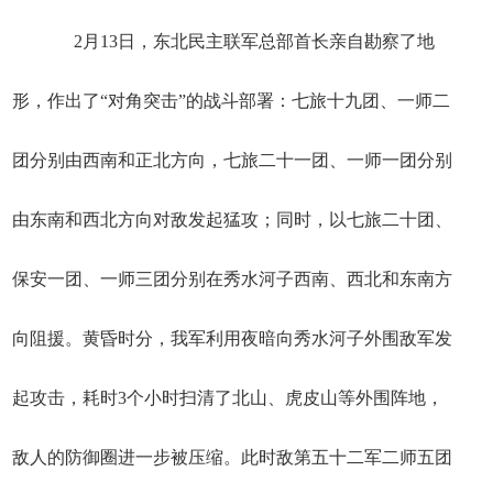
2月13日，东北民主联军总部首长亲自勘察了地
形，作出了“对角突击”的战斗部署：七旅十九团、一师二
团分别由西南和正北方向，七旅二十一团、一师一团分别
由东南和西北方向对敌发起猛攻；同时，以七旅二十团、
保安一团、一师三团分别在秀水河子西南、西北和东南方
向阻援。黄昏时分，我军利用夜暗向秀水河子外围敌军发
起攻击，耗时3个小时扫清了北山、虎皮山等外围阵地，
敌人的防御圈进一步被压缩。此时敌第五十二军二师五团