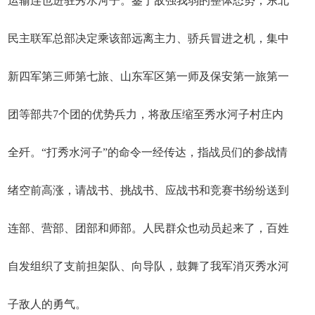
运输连也进驻秀水河子。鉴于敌强我弱的整体态势，东北
民主联军总部决定乘该部远离主力、骄兵冒进之机，集中
新四军第三师第七旅、山东军区第一师及保安第一旅第一
团等部共7个团的优势兵力，将敌压缩至秀水河子村庄内
全歼。“打秀水河子”的命令一经传达，指战员们的参战情
绪空前高涨，请战书、挑战书、应战书和竞赛书纷纷送到
连部、营部、团部和师部。人民群众也动员起来了，百姓
自发组织了支前担架队、向导队，鼓舞了我军消灭秀水河
子敌人的勇气。