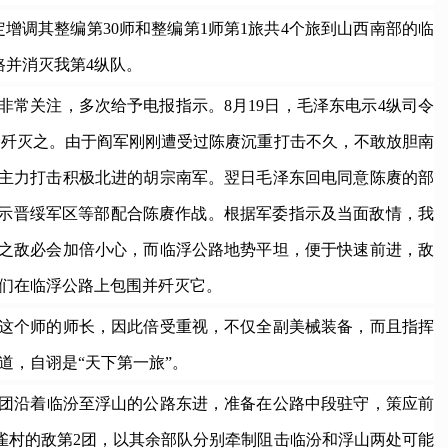
调其整编第30师和整编第1师第1旅共4个旅到山西南部的临
并消灭我第4纵队。
常关注，多次给予电报指示。8月19日，毛泽东电示4纵司令
个歼灭之。由于阎军刚刚遭受过陈赓沉重打击不久，不敢放胆南
中主力打击积极北进的胡宗南军。翌日毛泽东回电同意陈赓的部
指示晋绥军区等部配合陈赓作战。根据军委指示及当面敌情，我
之敌必会加倍小心，而临浮公路地势平坦，便于快速前进，敌
们在临浮公路上包围并歼灭它。
这个师的师长，因此倍受重视，不仅全副美械装备，而且指挥
道，自诩是“天下第一旅”。
2团沿着临汾至浮山的公路东进，准备在公路中段驻守，策应前
官雀村的敌第2团，以其余部队分别牵制阻击临汾和浮山两处可能