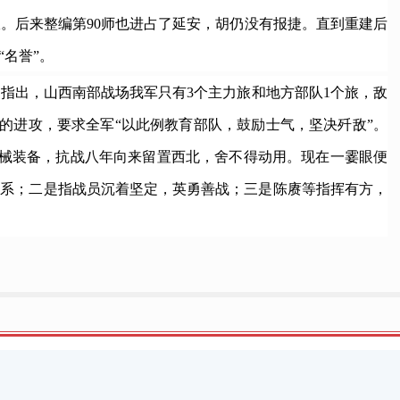
报。后来整编第90师也进占了延安，胡仍没有报捷。直到重建后
名誉”。
指出，山西南部战场我军只有3个主力旅和地方部队1个旅，敌
的进攻，要求全军“以此例教育部队，鼓励士气，坚决歼敌”。
美械装备，抗战八年向来留置西北，舍不得动用。现在一霎眼便
联系；二是指战员沉着坚定，英勇善战；三是陈赓等指挥有方，