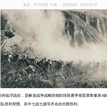
来源：学习时报 作者： 更新时间 : 2023-03-01
地区进行的临浮战役，是解放战争战略防御阶段陈赓率领晋冀鲁豫第
原部队胜利突围、苏中七战七捷等齐名的光辉胜利。