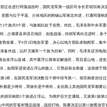
部正在进行同蒲战役时，国民党军第一战区司令长官胡宗南决定增
，意图与位于平遥、介休地区的阎锡山军南北对进，打通同蒲铁路
个旅共9个团，与敌相比处于劣势。对此，毛泽东和中央军委非
时间，占领霍县和灵石地区，创造战场，待胡军再向北进时，各
形势发展，于9月3日电告军委，决心以地方部队牵制阎军，集
，准备作战，以歼灭顽军一个旅为目标”。同时，毛泽东还另电
路会攻浮山县城，其中翼浮公路靠近解放区，而且是山地，进攻
临汾，如我军进攻进占浮山的敌人，它势必前去救援，这就便于我
1师，在国民党军泱泱数百个师中排号第一。胡宗南曾担任过
长都是少将衔，而旅长是中将衔，走在路上其他国民党军都要让
的胡宗南部2个旅进占浮山。为维护后方交通线，又派第1旅第
浮山中间的官雀村预定战场，战役打响。陈赓决定以第11旅围攻