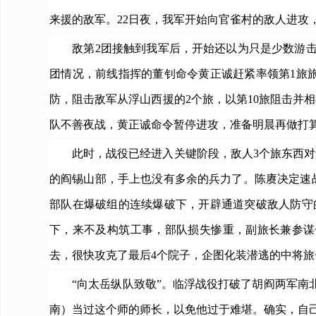
来援的敌军。22日夜，我军开始向官雀村的敌人进攻
敌第2团接触到我军后，开始还以为只是少数游击队
团情况，前线指挥的董钊命令黄正诚赶紧率领第1旅旅
防，阻击敌军从浮山西援的2个旅，以第10旅阻击并
队不善夜战，黄正诚命令暂停进攻，准备明晨再做打
此时，战役已经进入关键阶段，敌人3个旅东西对进，
的阎锡山部，手上也没有多余的兵力了。陈赓决定速战
部队在爆破组的连续爆破下，开辟通道突破敌人防守
下，来不及构筑工事，部队损失惨重，副旅长兼参谋
去，很快攻克了最后4个院子，企图化装潜逃的中将
“向太岳纵队致敬”。临浮战役打破了胡阎两军南北对
南）当过这个师的师长，以免他过于难堪。确实，自己