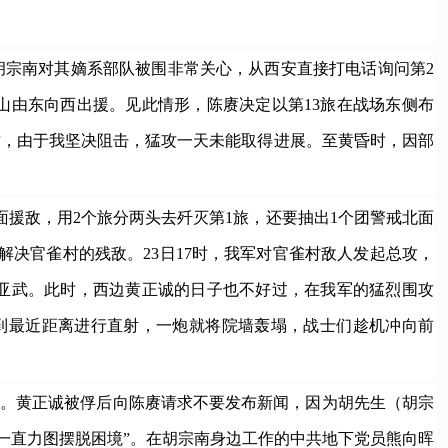
宗南对其嫡系部队被围非常关心，从西安直接打电话询问第2
山由东向西出援。见此情形，陈赓决定以第13旅在战场东侧布
进攻，由于我坚决阻击，猛攻一天未能取得进展。至黄昏时，因部
援敌，用2个旅分两头去歼灭第1旅，还要抽出1个团警戒北面
解决官雀村的残敌。23日17时，我军对官雀村敌人发起总攻，
王亚武。此时，西边黄正诚的日子也不好过，在我军的猛烈围攻
到最近距离进行直射，一炮就将院墙轰塌，战士们趁机冲向前
动。黄正诚被俘后向陈赓请求不要发布新闻，因为胡先生（胡宗
一直力图摆脱困境”。在胡宗南身边工作的中共地下党员熊向晖