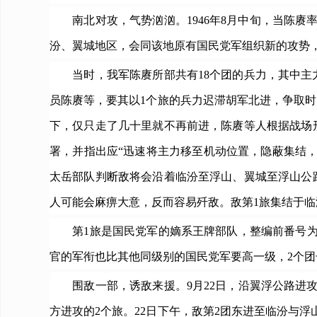
南北对攻，气势汹汹。1946年8月中旬，当陈赓率
汾、翼城地区，会同该地原有国民党军组织新的攻势
当时，我军陈赓所部共有18个团的兵力，其中主力3
员陈赓等，要其以1个旅的兵力迟滞胡军北进，争取
下，仅只走了几十里就不再前进，陈赓等人根据战场
署，并指出应“迅速将主力移至机动位置，隐蔽集结
太岳部队判断敌将会沿着临汾至浮山、翼城至浮山公
人可能会麻痹大意，反而容易歼敌。敌第1旅集结于
第1旅是国民党军的嫡系王牌部队，整编前番号为第
官的军衔也比其他同级别的国民党军要高一级，2个团
围敌一部，诱敌来援。9月22日，沿翼浮公路进攻
方进攻的2个旅。22日下午，敌第2团东进至临汾与