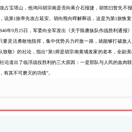
旅首先攻占宝塔山，他询问胡宗南是否向蒋介石报捷，胡答曰暂先不
，说第1旅率先攻占延安。胡向熊向晖解释说，这是为第1旅恢复“
6年9月25日，军委向全军发出《关于陈赓纵队作战胜利通报》
只要灵活勇敢地指挥，集中优势兵力歼敌一路，就能够打破敌人
队致敬》的社论，指出“第1师是胡宗南黄埔发家的老本，全副
。社论道出了临浮战役胜利的三大原因：一是部队与人民的血肉
，有其不可磨灭的功绩”。