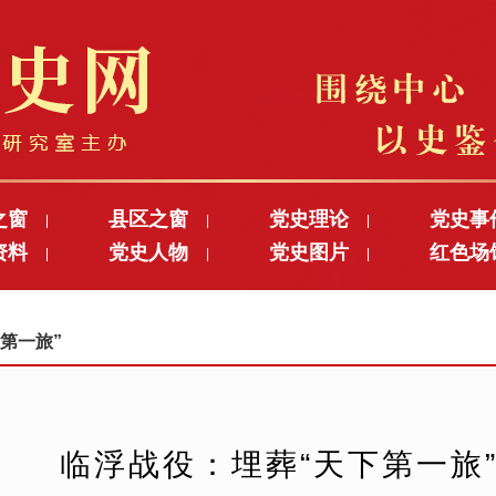
之窗
县区之窗
党史理论
党史事
|
|
|
资料
党史人物
党史图片
红色场
|
|
|
下第一旅”
临浮战役：埋葬“天下第一旅