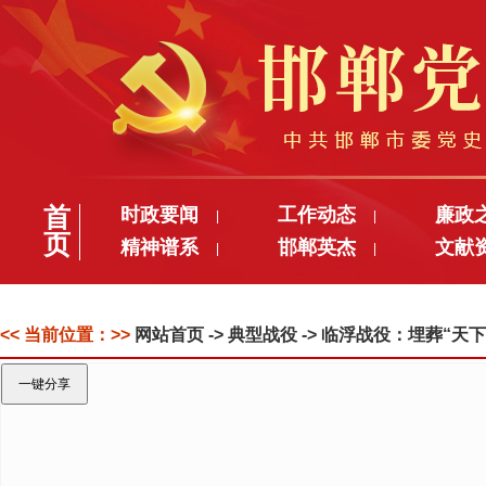
首
时政要闻
工作动态
廉政
|
|
页
精神谱系
邯郸英杰
文献
|
|
<< 当前位置：>>
网站首页
-> 典型战役 -> 临浮战役：埋葬“天
一键分享