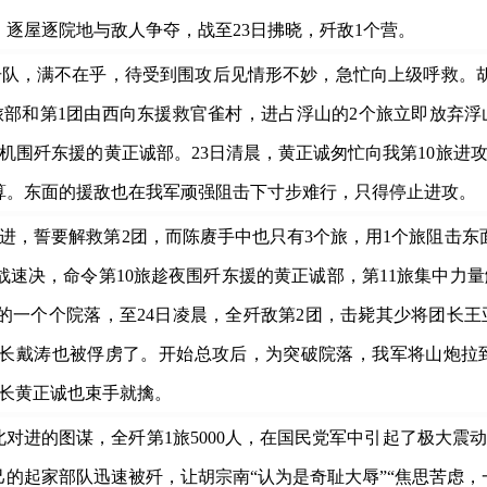
，逐屋逐院地与敌人争夺，战至23日拂晓，歼敌1个营。
，满不在乎，待受到围攻后见情形不妙，急忙向上级呼救。胡
部和第1团由西向东援救官雀村，进占浮山的2个旅立即放弃浮
相机围歼东援的黄正诚部。23日清晨，黄正诚匆忙向我第10旅
算。东面的援敌也在我军顽强阻击下寸步难行，只得停止进攻。
誓要解救第2团，而陈赓手中也只有3个旅，用1个旅阻击东面
速决，命令第10旅趁夜围歼东援的黄正诚部，第11旅集中力量
的一个个院落，至24日凌晨，全歼敌第2团，击毙其少将团长
长戴涛也被俘虏了。开始总攻后，为突破院落，我军将山炮拉
旅长黄正诚也束手就擒。
进的图谋，全歼第1旅5000人，在国民党军中引起了极大震
的起家部队迅速被歼，让胡宗南“认为是奇耻大辱”“焦思苦虑，