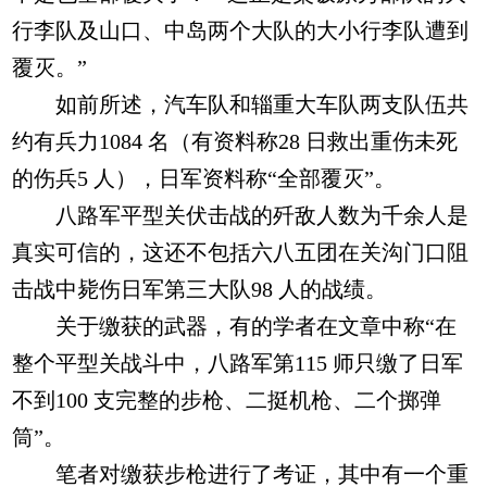
行李队及山口、中岛两个大队的大小行李队遭到
覆灭。”
如前所述，汽车队和辎重大车队两支队伍共
约有兵力1084 名（有资料称28 日救出重伤未死
的伤兵5 人），日军资料称“全部覆灭”。
八路军平型关伏击战的歼敌人数为千余人是
真实可信的，这还不包括六八五团在关沟门口阻
击战中毙伤日军第三大队98 人的战绩。
关于缴获的武器，有的学者在文章中称“在
整个平型关战斗中，八路军第115 师只缴了日军
不到100 支完整的步枪、二挺机枪、二个掷弹
筒”。
笔者对缴获步枪进行了考证，其中有一个重