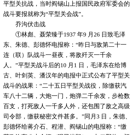
平型关抗战，当时阎锡山上报国民政府军委会的
战斗要报就称为“平型关会战”。
乔沟伏击战
①林彪、聂荣臻于1937 年9 月26 日致毛泽
东、朱德、彭德怀电报称：“昨日与敌第二十一
连（联）队战斗一昼夜，将敌歼灭一千余
人。”平型关战斗后的10 月1 日，毛泽东在给博
古、叶剑英、潘汉年的电报中正式公布了平型关
战斗的战果：“二十五日平型关战役，除缴获汽
车八十二辆，大炮一门，炮弹二千余发，步枪数
百支，打死敌人一千多人外，还包围了敌之高级
司令部，缴获秘密文件甚多。”同月3 日，朱德、
彭德怀给蒋介石、程潜、阎锡山的电报称：“缴