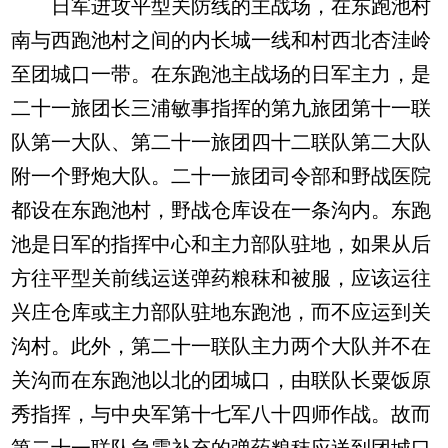
日军进攻平型关防线的主战场，在东跑池村
南与西跑池村之间的内长城一线和村西北杏洼岭
至团城口一带。在东跑池主战场的日军主力，是
二十一旅团长三浦敏事指挥的第九旅团第十一联
队第一大队、第二十一旅团四十二联队第二大队
附一个野炮大队。二十一旅团司令部和野战医院
都设在东跑池村，野战仓库设在一条沟内。东跑
池是日军的指挥中心和主力部队驻地，如果从后
方往平型关前线运送弹药粮秣和被服，应该运往
兴庄仓库或主力部队驻地东跑池，而不应运到关
沟村。此外，第二十一联队主力两个大队并不在
关沟而在东跑池以北的团城口，由联队长粟饭原
秀指挥，与中央军第十七军八十四师作战。故而