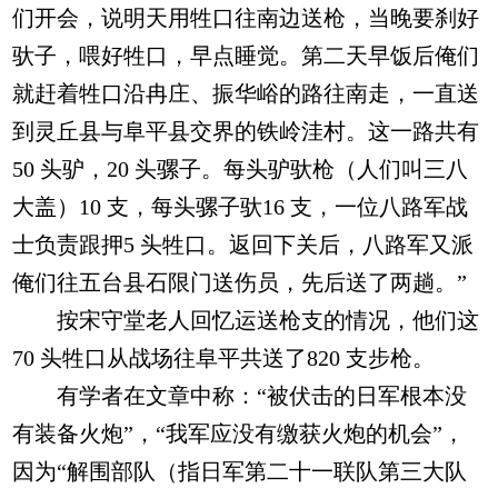
们开会，说明天用牲口往南边送枪，当晚要刹好
驮子，喂好牲口，早点睡觉。第二天早饭后俺们
就赶着牲口沿冉庄、振华峪的路往南走，一直送
到灵丘县与阜平县交界的铁岭洼村。这一路共有
50 头驴，20 头骡子。每头驴驮枪（人们叫三八
大盖）10 支，每头骡子驮16 支，一位八路军战
士负责跟押5 头牲口。返回下关后，八路军又派
俺们往五台县石限门送伤员，先后送了两趟。”
按宋守堂老人回忆运送枪支的情况，他们这
70 头牲口从战场往阜平共送了820 支步枪。
有学者在文章中称：“被伏击的日军根本没
有装备火炮”，“我军应没有缴获火炮的机会”，
因为“解围部队（指日军第二十一联队第三大队