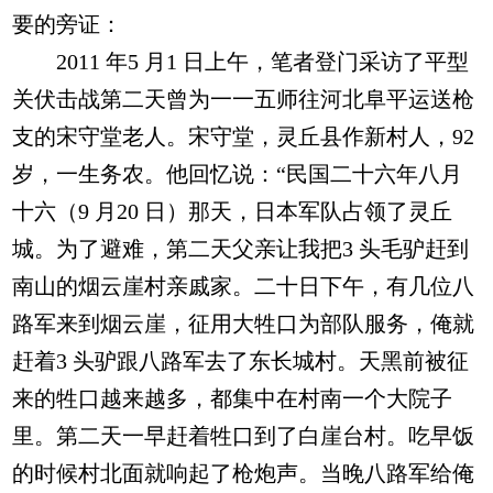
要的旁证：
2011 年5 月1 日上午，笔者登门采访了平型
关伏击战第二天曾为一一五师往河北阜平运送枪
支的宋守堂老人。宋守堂，灵丘县作新村人，92
岁，一生务农。他回忆说：“民国二十六年八月
十六（9 月20 日）那天，日本军队占领了灵丘
城。为了避难，第二天父亲让我把3 头毛驴赶到
南山的烟云崖村亲戚家。二十日下午，有几位八
路军来到烟云崖，征用大牲口为部队服务，俺就
赶着3 头驴跟八路军去了东长城村。天黑前被征
来的牲口越来越多，都集中在村南一个大院子
里。第二天一早赶着牲口到了白崖台村。吃早饭
的时候村北面就响起了枪炮声。当晚八路军给俺