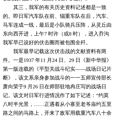
其三，我军的有关历史资料记述都是一致
的。即日军汽车队在前、辎重车队在后，汽车、
马车连成一线，最后是小队骑兵压阵，从灵丘由
东向西开进，上午7 时许（或8 时），进入乔沟
我军早已设好的伏击圈而被包围全歼。
我军最早记载这次伏击战的文献资料有两
件。一是1937 年11 月24 日、29 日《新中华报》
第一版连载的《平型关战斗纪实——战场日记片
断》，该文系亲身参加战斗的一一五师宣传部长
萧向荣于9 月26 日在师部驻地冉庄写的战场日
记。该文对日军行进情况作了如下记述：“约莫
八时半光景，……正遇着从小寨至老爷庙约五里
路之间的马路上，开来了敌军用载重汽车八十余