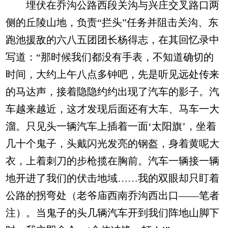
埋伏在乔沟公路西段关沟与兴庄交叉路口两
侧的丘陵山地，负责“拦头”任务并阻击关沟、东
跑池援敌的六八五团团长杨得志，在其回忆录中
写道：“那时候我们都没有手表，不知道确切的
时间，大约上午八点多钟吧，先是听见远处传来
的马达声，接着隐隐约约出现了汽车的影子。汽
车越来越近，这才发现后面还有大车、马车一大
溜。只见头一辆汽车上插着一面‘太阳旗’，坐着
几十个鬼子，头戴闪光发亮的钢盔，身着黄呢大
衣，上着刺刀的步枪揽在胸前。汽车一辆接一辆
地开进了我们的伏击地域……我的双眼却只盯着
公路的拐弯处（老爷庙西南乔沟西出口——笔者
注）。当鬼子的头几辆汽车开到我们阵地山脚下