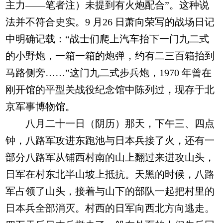
主力——笔者注）未提到有火炮配合”。这种说
法并不符合史实。9 月26 日萧向荣写的战场日记
中明确记载：“战士们爬上汽车抬下一门九二式
的小野炮，一箱一箱的炮弹，约有二三百箱抬到
马路侧旁……”这门九二式步兵炮，1970 年曾在
刚开馆的平型关战役纪念馆中陈列过，现存于北
京军事博物馆。
八月二十一日（阴历）那天，下午三、四点
钟，八路军攻进东跑池与日本兵接了火，还有一
部分八路军从铺西村南的山上翻过来进攻山头，
日军在村东北半山坡上抵抗。天黑的时候，八路
军占领了山头，接着与山下的部队一起把村里的
日本兵全部消灭。村西的日军向西北方向逃走。