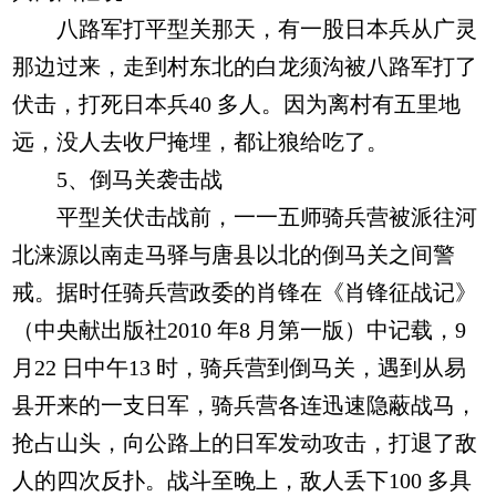
八路军打平型关那天，有一股日本兵从广灵
那边过来，走到村东北的白龙须沟被八路军打了
伏击，打死日本兵40 多人。因为离村有五里地
远，没人去收尸掩埋，都让狼给吃了。
5、倒马关袭击战
平型关伏击战前，一一五师骑兵营被派往河
北涞源以南走马驿与唐县以北的倒马关之间警
戒。据时任骑兵营政委的肖锋在《肖锋征战记》
（中央献出版社2010 年8 月第一版）中记载，9
月22 日中午13 时，骑兵营到倒马关，遇到从易
县开来的一支日军，骑兵营各连迅速隐蔽战马，
抢占山头，向公路上的日军发动攻击，打退了敌
人的四次反扑。战斗至晚上，敌人丢下100 多具