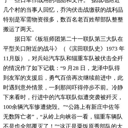
了一些日军作战用的地图和文件。”据战地附近
几个村的当事人回忆，乔沟伏击战缴获的战利品
特别是军需物资很多，数百名老百姓帮部队整整
搬运了两天。
据日军《板垣师团第二十一联队第三大队在
平型关口附近的战斗》（《滨田联队史》1973 年
11月版），对兵站汽车队和辎重车队被伏击全歼
的情况作了如下记载：“9 月28 日，龙泽中队得
到友军的支援后，勇气百倍再次继续前进中，此
时遇到意外情景，一刹那间吓得停步不前。冷静
下来看时，行进中的汽车联队似遭突袭被歼灭，
100余辆汽车惨遭烧毁。”“公路上有新庄中佐等
无数阵亡者”，“从岭上向峡谷一看，辎重车辆队
不是也全部覆灭了！”“这正是粟饭原秀部队的大