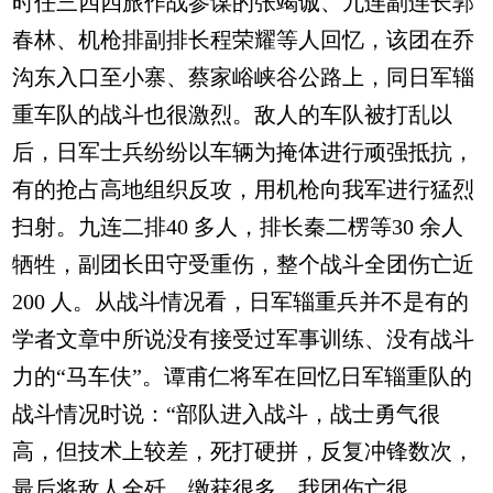
时任三四四旅作战参谋的张竭诚、九连副连长郭
春林、机枪排副排长程荣耀等人回忆，该团在乔
沟东入口至小寨、蔡家峪峡谷公路上，同日军辎
重车队的战斗也很激烈。敌人的车队被打乱以
后，日军士兵纷纷以车辆为掩体进行顽强抵抗，
有的抢占高地组织反攻，用机枪向我军进行猛烈
扫射。九连二排40 多人，排长秦二楞等30 余人
牺牲，副团长田守受重伤，整个战斗全团伤亡近
200 人。从战斗情况看，日军辎重兵并不是有的
学者文章中所说没有接受过军事训练、没有战斗
力的“马车伕”。谭甫仁将军在回忆日军辎重队的
战斗情况时说：“部队进入战斗，战士勇气很
高，但技术上较差，死打硬拼，反复冲锋数次，
最后将敌人全歼，缴获很多，我团伤亡很