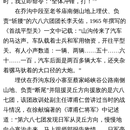
时，我立即命令：‘全体冲锋，打！’”
在乔沟中段至老爷庙南侧山地上埋伏、负
责“斩腰”的六八六团团长李天佑，1965 年撰写的
《首战平型关》一文中记载：“山沟传来了汽车
的马达声。车队载着士兵和军用物资，开往平型
关。有人小声数道：一辆、两辆……五十……六
十……一百，汽车后面是两百多辆大车，还夹杂
着骡马驮着的大口径的大炮。”
埋伏在乔沟东段小寨至蔡家峪峡谷公路南侧
山地、负责“断尾”并阻援灵丘方向援敌的是六八
七团，该团政训处副主任谭甫仁曾讲过当时的战
斗情况，在徐献编著的《谭甫仁将军》中记述
道：“第六八七团发现日军从灵丘方向，慢慢地
向小寨沟走来，马上跟师部报告敌情……日军毫