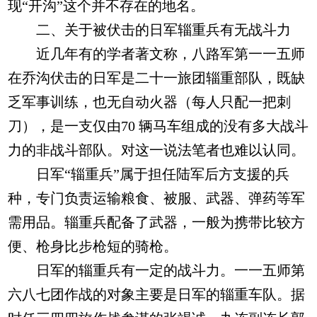
现“开沟”这个并不存在的地名。
二、关于被伏击的日军辎重兵有无战斗力
近几年有的学者著文称，八路军第一一五师
在乔沟伏击的日军是二十一旅团辎重部队，既缺
乏军事训练，也无自动火器（每人只配一把刺
刀），是一支仅由70 辆马车组成的没有多大战斗
力的非战斗部队。对这一说法笔者也难以认同。
日军“辎重兵”属于担任陆军后方支援的兵
种，专门负责运输粮食、被服、武器、弹药等军
需用品。辎重兵配备了武器，一般为携带比较方
便、枪身比步枪短的骑枪。
日军的辎重兵有一定的战斗力。一一五师第
六八七团作战的对象主要是日军的辎重车队。据