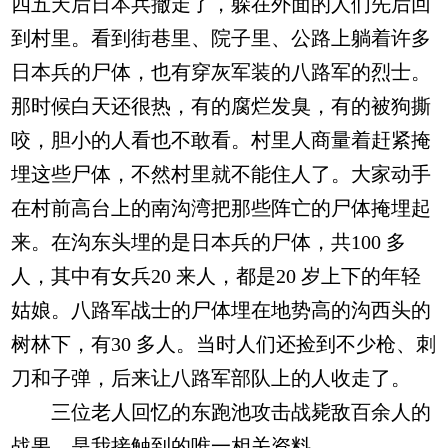
四五天后日本兵撤走了，躲在外面的人们先后回
到村里。看到街巷里、院子里、公路上躺着许多
日本兵的尸体，也有穿灰军装的八路军的烈士。
那时候白天还很热，有的腐烂发臭，有的被狗撕
咬，胆小的人看也不敢看。村里人商量着赶紧掩
埋这些尸体，不然村里就不能住人了。大家动手
在村前高台上的南沟湾把那些阵亡的尸体掩埋起
来。在沟东头埋的是日本兵的尸体，共100 多
人，其中有女兵20 来人，都是20 岁上下的年轻
姑娘。八路军战士的尸体埋在地势高的沟西头的
树林下，有30 多人。当时人们还捡到不少枪、刺
刀和子弹，后来让八路军部队上的人收走了。
三位老人回忆的东跑池攻击战毙敌百余人的
战果，是我接触到的唯一相关资料。