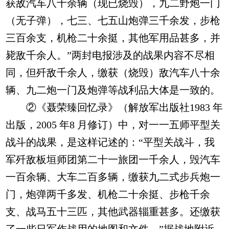
获敌汽车八十余辆（现已烧毁），九二野炮一门
（无子弹），七三、七五山炮弹三千余发，步枪
三百余支，机枪二十余挺，其他军用品甚多，并
毙敌千余人。”两封电报涉及的战果内容不尽相
同，但歼敌千余人，缴获（烧毁）敌汽车八十余
辆、九二炮一门及炮弹等战利品大体是一致的。
②《聂荣臻回忆录》（解放军出版社1983 年
出版，2005 年8 月修订）中，对一一五师平型关
战斗的战果，是这样记述的：“平型关战斗，我
军歼敌板垣师团第二十一旅团一千余人，毁汽车
一百余辆、大车二百多辆，缴获九二式步兵炮一
门，炮弹两千多发、机枪二十余挺、步枪千余
支、战马五十三匹，其他武器辎重甚多。还缴获