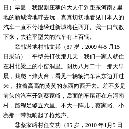
日）早晨，我跟割庄稼的大人们到距东河南2 里
地的新城湾地畔去玩，真真切切地看见日本人的
汽车一直不停地经过新城湾往西开。我一口气数
下来，去往平型关的汽车有上百辆。
②韩淤地村韩文邦（87 岁，2009 年5 月15
日采访）：平型关打仗那几天，我们一家人就住
在村北梁上的小窑洞里。阴历八月二十一那天早
晨，我爬上烽火台，看见一辆辆汽车从东边开过
来， 拉着高高的黄黄的东西向西开去。差不多是
前头的汽车开到蔡家峪，后面的车尾还在东河南
村，路程足够五六里。不大一阵儿，蔡家峪、小
寨那一带就响起了枪炮声。
③蔡家峪村任立功（85 岁，2010 年1月5 日