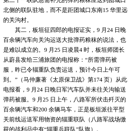
第二十一联队急需补充的弹药粮秣应送到团城口
北侧的联队驻地，而不是距团城口东南15 华里远
的关沟村。
其二，板垣征四郎的电报证实，9 月24 日晚
百余辆汽车向关沟运送大批弹药粮秣的说法，也
是难以成立的。9 月25 日凌晨4 时，板垣师团长
从蔚县发给三浦旅团的电报称：“所需弹药被
服，昨已令辎重队负责运送，预计今日上午可
到。”（马仲廉著《太原保卫战》第174 页）从此
电报看，9 月24 日晚日军汽车队并未往关沟输送
弹药被服。9 月25 日上午，八路军所伏击歼灭的
百余辆汽车和200 余辆马车，正是板垣派往平型
关前线运送军用物资的辎重联队（八路军战场缴
获的战利品中有“辎重兵联队”队旗）。