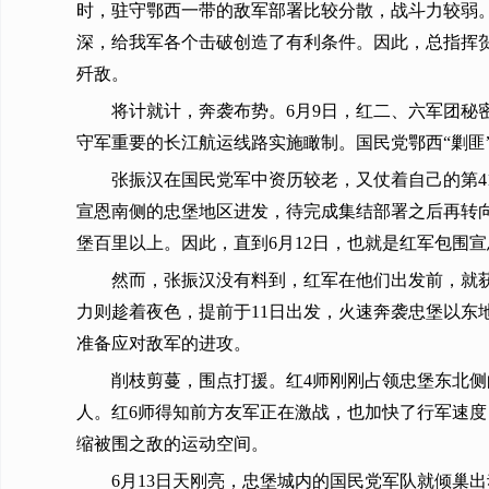
时，驻守鄂西一带的敌军部署比较分散，战斗力较弱
深，给我军各个击破创造了有利条件。因此，总指挥
歼敌。
将计就计，奔袭布势。6月9日，红二、六军团
守军重要的长江航运线路实施瞰制。国民党鄂西“剿匪
张振汉在国民党军中资历较老，又仗着自己的第4
宣恩南侧的忠堡地区进发，待完成集结部署之后再转
堡百里以上。因此，直到6月12日，也就是红军包围
然而，张振汉没有料到，红军在他们出发前，就
力则趁着夜色，提前于11日出发，火速奔袭忠堡以东
准备应对敌军的进攻。
削枝剪蔓，围点打援。红4师刚刚占领忠堡东北
人。红6师得知前方友军正在激战，也加快了行军速
缩被围之敌的运动空间。
6月13日天刚亮，忠堡城内的国民党军队就倾巢