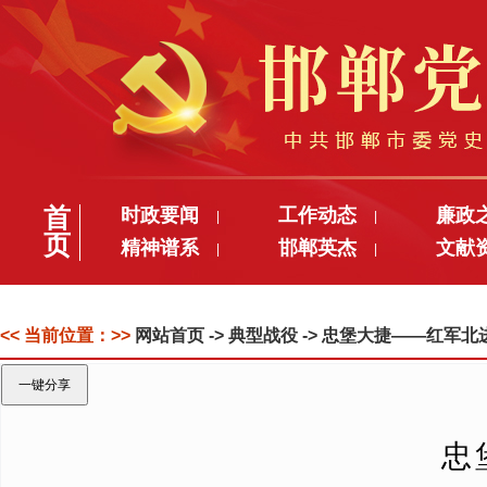
首
时政要闻
工作动态
廉政
|
|
页
精神谱系
邯郸英杰
文献
|
|
<< 当前位置：>>
网站首页
-> 典型战役 -> 忠堡大捷——红
一键分享
忠