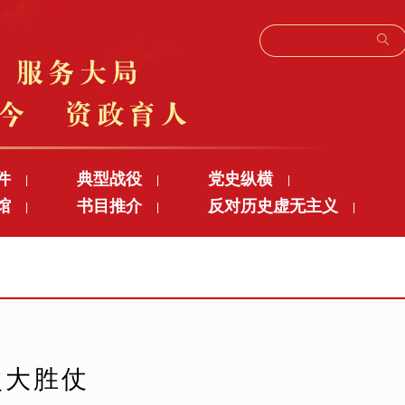
件
典型战役
党史纵横
|
|
|
馆
书目推介
反对历史虚无主义
|
|
|
次大胜仗