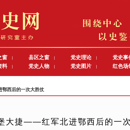
之窗
县区之窗
党史理论
党史事
|
|
|
资料
党史人物
党史图片
红色场
|
|
|
军北进鄂西后的一次大胜仗
堡大捷——红军北进鄂西后的一