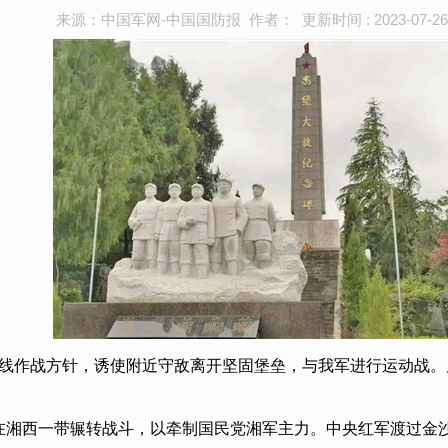
来源：中国军网-中国国防报 作者： 更新时间 : 2023-07-26
取外线作战方针，诱使附近守敌离开坚固堡垒，与我军进行运动战
在湘西一带辗转战斗，以牵制国民党湘军主力。中央红军渡过金