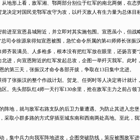
。从地形上看，敌军湘、鄂两部分别位于红军的南北两侧，在态
贺龙决定对国民党鄂军改守为攻，以歼灭敌人有生力量为总体目
秘密前进至宣恩县城附近，并立即对其实施包围。宣恩虽小，但战
”总司令徐源泉得知宣恩被围，急忙命令所属的第41师师长张振
1师齐装满员、人多枪多，根本没有把红军放在眼里，还扬言要“
向北进，向宣恩附近的红军发起总攻，企图一举歼灭我军。此时
宣恩的第三天，张振汉才命令各部开拔，争取在13日集中北进。
获得了张振汉的整个作战计划。贺龙、任弼时等人决定将计就计
地区。先头部队红4师一天行军130余里，抢在敌军主力之前占
侧的阵地，就与敌军右路支队的后卫力量遭遇。为防止其进入忠
度，采取小群多路的方式穿插至城东南和西南两处高地。至此，我
出动，集中兵力向我军阵地进攻，企图突破防线，策应被围敌军进