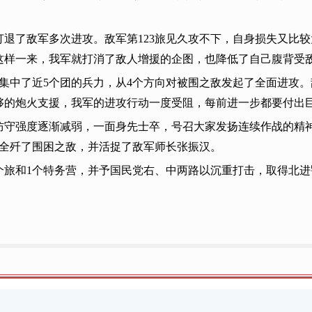
退了敌军多次进攻。敌军第123旅见久攻不下，自身损失又比
这样一来，我军就打消了敌人增援的企图，也降低了自己腹背受
集中了近5个团的兵力，从4个方向对被围之敌发起了全面进攻。敌
够的炮火支援，我军的进攻行动一度受阻，每前进一步都要付出
防守强度逐渐减弱，一面身先士卒，号召大家发扬连续作战的精
于全歼了围困之敌，并活捉了敌军师长张振汉。
个旅和1个特务营，并予国民党右、中两路以沉重打击，取得北