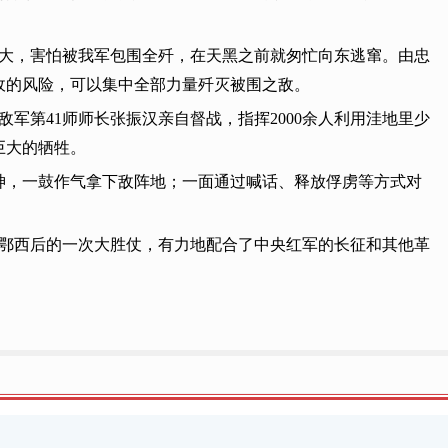
较大，害怕被我军包围全歼，在天黑之前就匆忙向东逃窜。由忠
敌的风险，可以集中全部力量歼灭被围之敌。
军第41师师长张振汉亲自督战，指挥2000余人利用洼地里少
巨大的牺牲。
神，一鼓作气拿下敌阵地；一面通过喊话、释放俘虏等方式对
进鄂西后的一次大胜仗，有力地配合了中央红军的长征和其他革