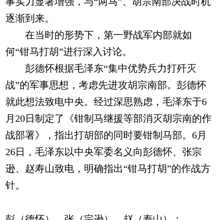
事实力显著增强，与“两马”、胡宗南部决战时机
逐渐到来。
在当时的形势下，第一野战军内部就如
何“钳马打胡”进行深入讨论。
彭德怀根据毛泽东“集中优势兵力打歼灭
战”的军事思想，考虑先进攻胡宗南部。彭德怀
就此想法致电中央。经过深思熟虑，毛泽东于6
月20日制定了《钳制马继援等部消灭胡宗南的作
战部署》，指出打胡部的同时要钳制马部。6月
26日，毛泽东以中央军委名义向彭德怀、张宗
逊、赵寿山致电，明确指出“钳马打胡”的作战方
针。
彭（德怀）、张（宗逊）、赵（寿山）：