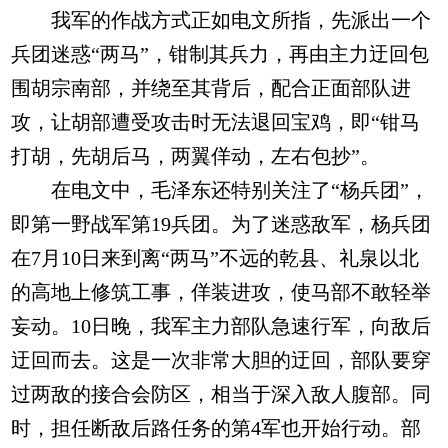
我军的作战方式正如电文所指，先派出一个
兵团迷惑“两马”，钳制其兵力，再由主力迂回包
围胡宗南部，并绕至其背后，配合正面部队进
攻，让胡部遭受攻击时无法退回宝鸡，即“钳马
打胡，先胡后马，两翼佯动，左右包抄”。
在电文中，毛泽东还特别关注了“杨兵团”，
即第一野战军第19兵团。为了迷惑敌军，杨兵团
在7月10日来到离“两马”不远的乾县、礼泉以北
的高地上修筑工事，佯装进攻，使马部不敢轻举
妄动。10日晚，我军主力部队急速行军，向敌后
迂回而去。这是一次非常大胆的迂回，部队要穿
过两敌的接合会防区，相当于深入敌人腹部。同
时，担任断敌后路任务的第4军也开始行动。部