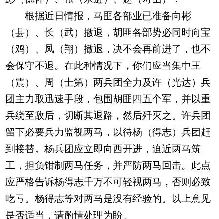
根据近日情报，马匪各部业已准备向彬
（县）、长（武）撤退，胡匪各部势必同时向宝
（鸡）、凤（翔）撤退，决不会再前进了，也不
会保守不退。在此种情况下，你们应当集中王
（震）、周（士第）两兵团全力及许（光达）兵
团主力取迅速手段，包围胡匪四五个军，并以重
兵绕至敌后，切断其退路，然后歼灭之。许兵团
留下必要兵力监视两马，以待杨（得志）兵团赶
到接替。杨兵团应立即向西开进，迫近两马筑
工，担负钳制两马任务，并严防两马回击。此点
应严格告诉杨得志千万不可轻视两马，否则必致
吃亏。杨得志等对两马是没有经验的。以上意见
是否适当，请酌情处理为盼。