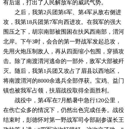
有后退，打出了人民解放军的威武气势。
之后，我第2兵团第6军、第4军从敌右侧进
攻，我第18兵团第7军向西进攻。在我军的强大
围压之下，胡宗南部被围困在扶风西南部，渭河
北岸。下午3时，会合的第一野战军发起总攻，
先用火炮压制敌人，再从四面缩小包围，穿插攻
击。除了南渡渭河逃命的一部外，敌军大部被歼
灭。随后，我第1兵团又攻占了眉县以西地区，
将南渡渭河的8000余逃兵全部俘获。宝鸡、益门
镇也被我军占领，扶眉战役取得全面胜利。
战役中，第4军在7月酷暑中急行120公里，
在伤亡众多的情况下，仍然出色完成任务。战役
结束时，彭德怀对第一野战军司令部副参谋长王