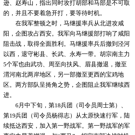
逊、赵寿山，指出同时攻打胡部和马部是不可取
的，并且不要着急开打，要等待时机。
在我军整顿之时，马继援率兵从北进攻咸
阳，企图攻占西安。我军向马继援部打响了咸阳
阻击战，取得全面胜利。马继援率兵后撤到泾河
以西，退守彬县、长武、永寿一带。胡宗南主力
5个军也由武功、周至向扶风、眉县撤退，撤至
渭河南北两岸地区，另一部撤至更西的宝鸡地
区。两方部队呈掎角之势，企图阻止我军继续西
进。
6月中下旬，第18兵团（司令员周士第）、
第19兵团（司令员杨得志）从太原快速行军，陆
续抵达西安，加入第一野战军。第一野战军的军