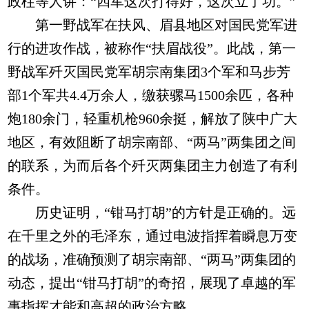
政柱等人讲：“四军这次打得好，这次立了功。”
第一野战军在扶风、眉县地区对国民党军进
行的进攻作战，被称作“扶眉战役”。此战，第一
野战军歼灭国民党军胡宗南集团3个军和马步芳
部1个军共4.4万余人，缴获骡马1500余匹，各种
炮180余门，轻重机枪960余挺，解放了陕中广大
地区，有效阻断了胡宗南部、“两马”两集团之间
的联系，为而后各个歼灭两集团主力创造了有利
条件。
历史证明，“钳马打胡”的方针是正确的。远
在千里之外的毛泽东，通过电波指挥着瞬息万变
的战场，准确预测了胡宗南部、“两马”两集团的
动态，提出“钳马打胡”的奇招，展现了卓越的军
事指挥才能和高超的政治方略。