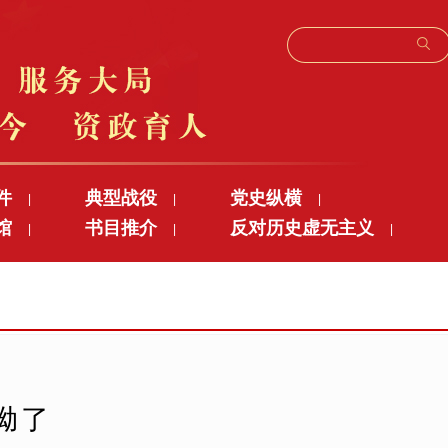
件
典型战役
党史纵横
|
|
|
馆
书目推介
反对历史虚无主义
|
|
|
坳了