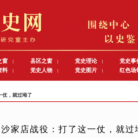
之窗
县区之窗
党史理论
党史事
|
|
|
资料
党史人物
党史图片
红色场
|
|
|
这一仗，就过坳了
沙家店战役：打了这一仗，就过