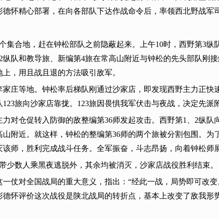
彭德怀精心部署，在向各部队下达作战命令后，率领西北野战军
各个集合地，赶在钟松部队之前隐蔽起来。上午10时，西野第3纵
2纵队和教导旅、新编第4旅在常高山附近与钟松的先头部队刚
地上，用且战且退的方法吸引敌军。
、李家庄等地。钟松率后梯队刚通过沙家店，即发现西野主力正快
23旅向沙家店靠拢。123旅因畏惧我军伏击与夜战，决定先派附
主力对仓促转入防御的敌整编第36师发起攻击。西野第1、2纵队
常高山附近。就这样，钟松的整编第36师的两个旅被分割包围。为
灭该师，胜利完成战斗任务。全军振奋，斗志昂扬，向着钟松师
化装带少数人乘黑夜逃脱外，其余均被消灭，沙家店战役胜利结束。
这一仗对全国战局的重大意义，指出：“经此一战，局势即可改变
彭德怀评价这次战役是陕北战局的转折点，基本上改变了敌我形