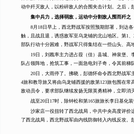
动中歼灭敌人，以粉碎敌人的合围夹击计划。之后，
集中兵力，选择弱敌，运动中分割敌人围而歼之
8月18日早上，西北野战军按照预期部署，到达
触，且战且退，诱惑敌军至乌龙铺的北山地区。第1、
部队行动十分困难，野战军只得集结在一些山头、高
19日，刘戡率主力进占葭（佳）县城、神泉堡
队占领阵地，抢筑工事，一面急电刘子奇，令其前梯队1
20日，大雨停了。拂晓，彭德怀命令西北野战军
4旅和教导旅又将由乌龙铺西援的敌第123旅包围在
敌动员令，要求部队继续发扬无限英勇精神，立即消
战至20日17时，除钟松和第165旅旅长李日基
沙家店一役扭转了西北战局，中共中央高度评价
了西北战局，西北野战军由内线防御转入内线反攻。