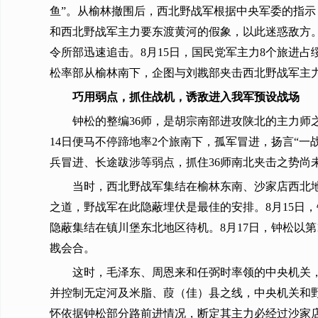
鱼”。从榆林撤围后，西北野战军根据中央军委的指
和西北野战军主力要东渡黄河的假象，以此迷惑敌方。
令所部迅速追击。8月15日，国民党军主力8个旅进占
松率部从榆林南下，企图与刘戡部夹击西北野战军主
巧用弱点，抓住战机，诱敌进入我军预设战场
钟松的整编36师，是胡宗南部进攻陕北的主力师
14日便马不停蹄地率2个旅南下，孤军冒进，扬言“
兵冒进、长途跋涉等弱点，抓住36师南北夹击之势尚
当时，西北野战军集结在榆林东南、沙家店西北
之道，野战军在此隐蔽埋伏是最佳的安排。8月15日
隐蔽集结在镇川堡东北地区待机。8月17日，钟松以
戡会合。
这时，毛泽东、周恩来和任弼时率领的中央机关
并控制无定河及米脂、葭（佳）县之线，中央机关和
怀依据钟松部分路前进情况，断定其主力必经过沙家