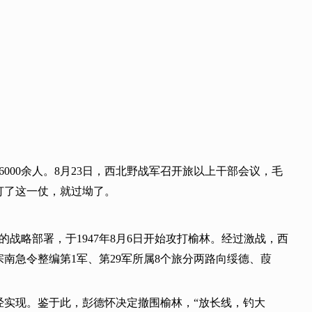
6000余人。8月23日，西北野战军召开旅以上干部会议，毛
打了这一仗，就过坳了。
战略部署，于1947年8月6日开始攻打榆林。经过激战，西
南急令整编第1军、第29军所属8个旅分两路向绥德、葭
实现。鉴于此，彭德怀决定撤围榆林，“放长线，钓大