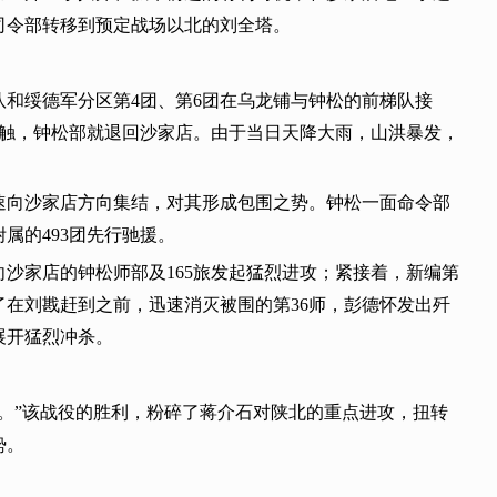
司令部转移到预定战场以北的刘全塔。
队和绥德军分区第4团、第6团在乌龙铺与钟松的前梯队接
接触，钟松部就退回沙家店。由于当日天降大雨，山洪暴发，
速向沙家店方向集结，对其形成包围之势。钟松一面命令部
属的493团先行驰援。
向沙家店的钟松师部及165旅发起猛烈进攻；紧接着，新编第
了在刘戡赶到之前，迅速消灭被围的第36师，彭德怀发出歼
展开猛烈冲杀。
。”该战役的胜利，粉碎了蒋介石对陕北的重点进攻，扭转
势。