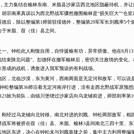
示，主力集结在榆林东南、米脂县沙家店西北地区隐蔽待机，并让
胡宗南果真误以为西北野战军骤然撤围榆林是“损失巨大”“仓皇
绥德后，除以整编第1师留驻绥德外，整编第29军军长刘戡率5
力于米脂、葭（佳）县之间。
之一。钟松此人刚愎自用，自恃援榆有功，异常骄傲。他在8月1
一战结束陕北问题”。彭德怀在撤军榆林后，密切关注敌情的变化
未形成的战机，诱敌进入我军预设的有利战场。
地区，北临沙漠，东为黄河，西南两面是无定河和敌军，可以说是
，钟松整编第36师沿着无定河南岸行进，没有走西北野战军原预
第123旅为前队，由镇川堡绕过沙家店向乌龙铺前进，师部则率第
，刚经过乌龙铺向北转移。南北对进的刘戡、钟松两部敌军，相
野战军将被挤在葭（佳）县、米脂、榆林3县间南北三四十里、
店地区东进，决心在钟松未与刘戡靠拢之前，集中主力利用整编第