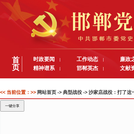
首
时政要闻
工作动态
廉政
|
|
页
精神谱系
邯郸英杰
文献
|
|
<< 当前位置：>>
网站首页
-> 典型战役 -> 沙家店战役：打了
一键分享