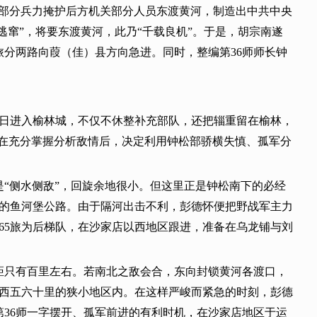
部分兵力掩护后方机关部分人员东渡黄河，制造出中共中央
逃窜”，将要东渡黄河，此乃“千载良机”。于是，胡宗南遂
个旅分两路向葭（佳）县方向急进。同时，整编第36师师长钟
3日进入榆林城，不仅不休整补充部队，还把辎重留在榆林，
。在充分掌握分析敌情后，决定利用钟松部骄横失慎、孤军分
“侧水侧敌”，回旋余地很小。但这里正是钟松南下的必经
想的鱼河堡公路。由于隔河出击不利，彭德怀便把野战军主力
165旅为后梯队，在沙家店以西地区跟进，准备在乌龙铺与刘
距只有百里左右。若南北之敌会合，东向封锁黄河各渡口，
东西五六十里的狭小地区内。在这样严峻而紧急的时刻，彭德
36师一字摆开、孤军前进的有利时机，在沙家店地区于运