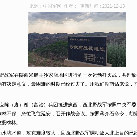
来源：中国军网 作者： 更新时间 : 2021-12-13
是西北野战军在陕西米脂县沙家店地区进行的一次运动歼灭战，共歼敌
局有决定意义，最困难的时期已经过去了。用我们湖南话来说，
策应陈（赓）谢（富治）兵团挺进豫西，西北野战军按照中央军委的
林不保，急忙飞往延安，召开作战会议。按照蒋介石命令，胡宗
驰援榆林。
为水坑水道，攻克难度较大，且西北野战军调动敌人北上目的已经