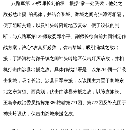
八路军第129师师长刘伯承，根据“敌一处受袭，他处之
敌必然出援”的规律，并结合黎城、潞城之间有浊漳河相隔，
便于阻断交通，以及神头岭附近地形复杂、便于设伏的判
断，与八路军第129师政委邓小平、副师长徐向前共同制定作
战方案，决心“攻其所必救”，袭击黎城，吸引潞城之敌出
援，于潞河村与微子镇之间神头岭地区伏击歼灭该敌，并相
机打击由涉县出援之敌。具体作战部署是：以第769团一部袭
击黎城，吸引长治、涉县日军来援；以该团主力置于黎城东
北之东黄须、西黄须，伏击由涉县来援之敌；以陈赓旅长、
王新亭政治委员指挥第386旅辖第771团、第772团及补充团于
神头岭设伏，伏击由潞城来援之敌。