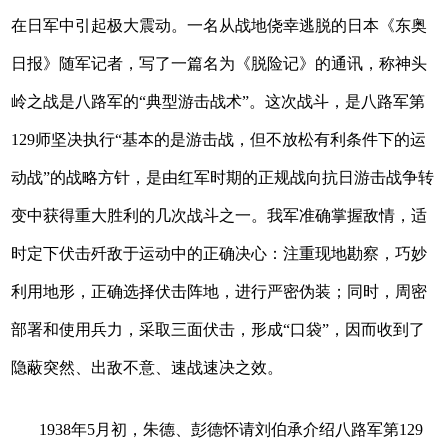
在日军中引起极大震动。一名从战地侥幸逃脱的日本《东奥
日报》随军记者，写了一篇名为《脱险记》的通讯，称神头
岭之战是八路军的“典型游击战术”。这次战斗，是八路军第
129师坚决执行“基本的是游击战，但不放松有利条件下的运
动战”的战略方针，是由红军时期的正规战向抗日游击战争转
变中获得重大胜利的几次战斗之一。我军准确掌握敌情，适
时定下伏击歼敌于运动中的正确决心：注重现地勘察，巧妙
利用地形，正确选择伏击阵地，进行严密伪装；同时，周密
部署和使用兵力，采取三面伏击，形成“口袋”，因而收到了
隐蔽突然、出敌不意、速战速决之效。
1938年5月初，朱德、彭德怀请刘伯承介绍八路军第129