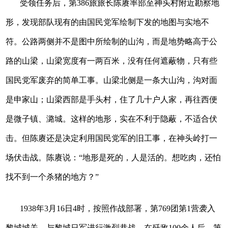
受领任务后，第386旅旅长陈赓率部至神头村附近勘察地
形，发现部队现有的由国民党军绘制下发的地图与实地不
符。公路两侧并不是图中所绘制的山沟，而是地势略高于公
路的山梁，山梁宽度有一两百米，没有任何遮蔽物，只有些
国民党军废弃的简单工事。山梁北侧是一条大山沟，沟对面
是申家山；山梁西部是手头村，住了几十户人家，再往西便
是微子镇、潞城。这样的地形，实在不利于隐蔽，不适合伏
击。但陈赓还是决定利用国民党军的旧工事，在神头岭打一
场伏击战。陈赓说：“地形是死的，人是活的。想吃肉，还怕
找不到一个杀猪的地方？”
1938年3月16日4时，按照作战部署，第769团第1营袭入
黎城城关，与黎城日军进行激烈巷战。在歼敌100余人后，第