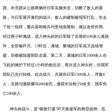
团、补充团从公路两侧对日军实施夹击，切断了敌人的退
路，与日军展开激烈的战斗。敌人的建制被我军打乱，失去
了统一指挥，重兵器和骑兵均受地形限制，难以发挥作用。
经过两小时激战，进入神头岭的日军除了后尾的100余人逃脱
外，全部被歼灭。13时后，潞城、黎城的日军虽又连续增
援，但都被阻援部队击退。第二天，潞城的日军1000余人在
飞机的掩护下经过1小时的炮击后，再次进入神头村，但我军
部队已先行转移。此次战斗，共毙伤日军1500余人，俘敌8
人，击毙与缴获骡马600余匹，缴获长短枪550余支，我军伤
亡240余人。
神头岭战斗，是“吸敌打援”歼灭敌援军的典型战例，也