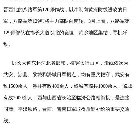
晋西北的八路军第120师作战，以牵制向黄河防线进攻的日
军，八路军第129师将主力部队向南转。3月上旬，八路军第
129师部队在邯长大道以北的襄垣、武乡地区集结，寻机歼
敌。
邯长大道东起河北省邯郸，横穿太行山区，沿线依次为
武安、涉县、黎城和潞城日军据点，均有重兵把守，武安有
敌1500余人，涉县有敌400余人，黎城有骑兵1000余人，潞城
有敌2000余人；西与山西省长治至临汾公路相衔接，是连接
同蒲、平汉铁路，晋西、晋南日军取得后勤补给的重要交通
线。