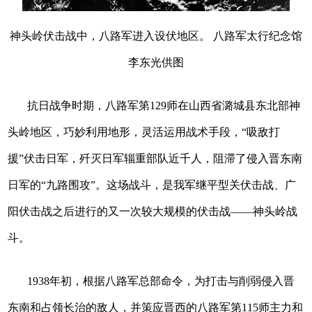
神头岭伏击战中，八路军进入设伏地区。 八路军太行纪念馆
李东光供图
抗日战争时期，八路军第129师在山西省潞城县东北部神
头岭地区，巧妙利用地形，灵活运用战术手段，“吸敌打
援”伏击日军，歼灭日军辎重部队近千人，阻滞了侵入晋东南
日军的“九路围攻”。这场战斗，是我军继平型关伏击战、广
阳伏击战之后进行的又一次较大规模的伏击战——神头岭战
斗。
1938年初，根据八路军总部命令，为打击与削弱侵入晋
东南和占领长治的敌人，并策应晋西的八路军第115师主力和