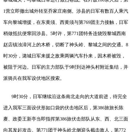
1营立即撤出城外转至乔家庄南侧。涉县的日军有数百人乘汽
车向黎城增援，在东黄须、西黄须与第769团主力接触，日军
稍做抵抗便窜回涉县。5时许，第771团特务连烧毁黎城西南
赵店镇浊漳河上的木桥，切断了神头岭、黎城之间的交通。8
时30分，潞城日军来援之敌乘两辆汽车扑来，因木桥被毁，
被阻于河边。日军的主力部队于9时到达神头村附近集结，并
派骑兵在我军设伏地区搜索。
9时30分，日军继续沿这条南北走向的大道前进，待完全
进入我军三面设伏形如口袋的伏击地区后，第386旅旅长陈
赓、政委王新亭当即指挥第386旅伏击部队从东、西、北三面
向其发起攻击。第771团于神头岭北侧迎头截击敌人，第772