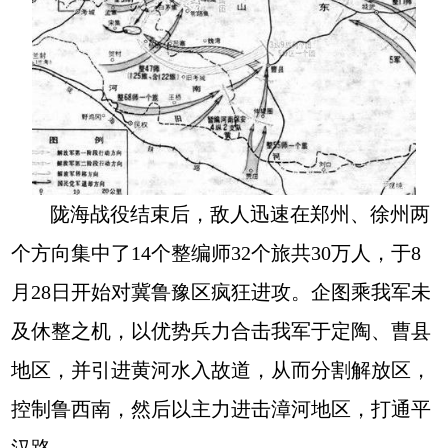
陇海战役结束后，敌人迅速在郑州、徐州两
个方向集中了14个整编师32个旅共30万人，于8
月28日开始对冀鲁豫区疯狂进攻。企图乘我军未
及休整之机，以优势兵力合击我军于定陶、曹县
地区，并引进黄河水入故道，从而分割解放区，
控制鲁西南，然后以主力进击漳河地区，打通平