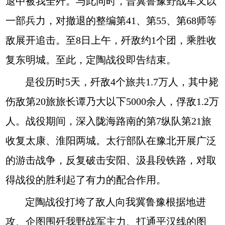
退中被我全歼。与此同时，晋冀鲁豫野战军又以
一部兵力，对撤退的整编第41、第55、第68师等
敌展开追击。至8日上午，歼敌约1个团，乘胜收
复东明城。至此，定陶战役即告结束。
是役历时5天，歼敌4个旅共1.7万人，其中毙
伤敌第20旅旅长谭乃大以下5000余人，俘敌1.2万
人。战役期间，深入陇海路南的第7纵队第21旅
收复太康、淮阳两城。太行部队在豫北开展广泛
的游击战争，反复破击安阳、汲县段铁路，对取
得战役的胜利起了有力的配合作用。
定陶战役打垮了敌人向我冀鲁豫根据地进
攻、企图围歼我野战军主力、打通平汉线的图