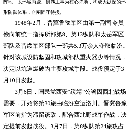
阵地，以环城内壕、街巷工事为核心阵地，构成大纵深的环
形防御体系，企图固守待援。
1948年2月，晋冀鲁豫军区由第一副司令员
徐向前统一指挥所部第8、第13纵队和太岳军区
部队及晋绥军区部队一部共5.3万余人夺取临汾。
针对该城设防坚固和攻城部队重火器少等情况，
决定以坑道爆破为主要攻城手段。战役预定于3
月10日发起。
3月6日，国民党西安“绥靖”公署因西北战场
需要，开始将第30旅由临汾空运洛川。晋冀鲁豫
军区前指为滞留该敌，配合西北野战军作战，决
定提前发起战役。3月7日，第8纵队第24旅攻占