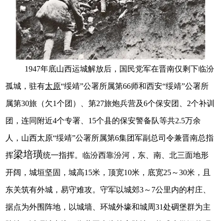
1947年底山西运城解放后，国民党军在晋南仅剩下临汾
孤城，驻有
太原
“绥靖”公署所属第66师和西安“绥靖”公署所
属第30旅（欠1个团）、第27旅炮兵营及6个保安团、2个补训
团，连同附近4个专署、15个县的保安警备队等共2.5万余
人，山西太原“绥靖”公署所属第6集团军副总司令兼晋南总指
梁培璜
挥
统一指挥。临汾西靠汾河，东、南、北三面地形
开阔，城垣坚固，城高15米，顶宽10米，底宽25～30米，且
东关筑有外城，易守难攻。守军以城郊3～7公里内的村庄、
据点为外围阵地，以城墙、环城外壕和城周31处碉堡群为主