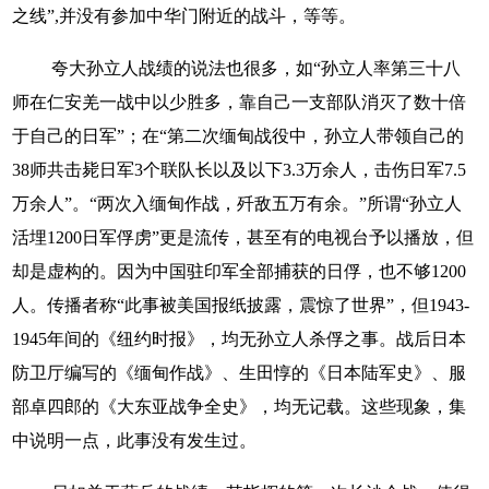
之线”,并没有参加中华门附近的战斗，等等。
夸大孙立人战绩的说法也很多，如“孙立人率第三十八
师在仁安羌一战中以少胜多，靠自己一支部队消灭了数十倍
于自己的日军”；在“第二次缅甸战役中，孙立人带领自己的
38师共击毙日军3个联队长以及以下3.3万余人，击伤日军7.5
万余人”。“两次入缅甸作战，歼敌五万有余。”所谓“孙立人
活埋1200日军俘虏”更是流传，甚至有的电视台予以播放，但
却是虚构的。因为中国驻印军全部捕获的日俘，也不够1200
人。传播者称“此事被美国报纸披露，震惊了世界”，但1943-
1945年间的《纽约时报》，均无孙立人杀俘之事。战后日本
防卫厅编写的《缅甸作战》、生田惇的《日本陆军史》、服
部卓四郎的《大东亚战争全史》，均无记载。这些现象，集
中说明一点，此事没有发生过。