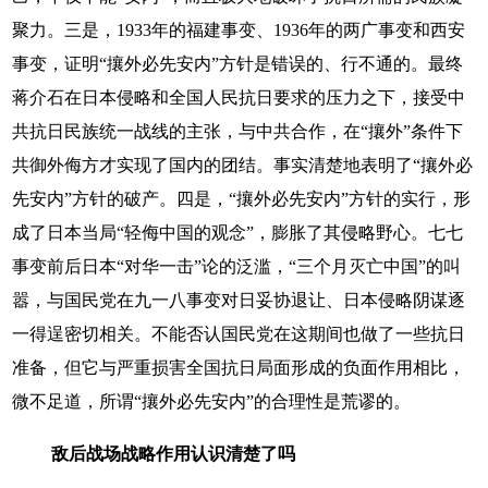
聚力。三是，1933年的福建事变、1936年的两广事变和西安
事变，证明“攘外必先安内”方针是错误的、行不通的。最终
蒋介石在日本侵略和全国人民抗日要求的压力之下，接受中
共抗日民族统一战线的主张，与中共合作，在“攘外”条件下
共御外侮方才实现了国内的团结。事实清楚地表明了“攘外必
先安内”方针的破产。四是，“攘外必先安内”方针的实行，形
成了日本当局“轻侮中国的观念”，膨胀了其侵略野心。七七
事变前后日本“对华一击”论的泛滥，“三个月灭亡中国”的叫
嚣，与国民党在九一八事变对日妥协退让、日本侵略阴谋逐
一得逞密切相关。不能否认国民党在这期间也做了一些抗日
准备，但它与严重损害全国抗日局面形成的负面作用相比，
微不足道，所谓“攘外必先安内”的合理性是荒谬的。
敌后战场战略作用认识清楚了吗