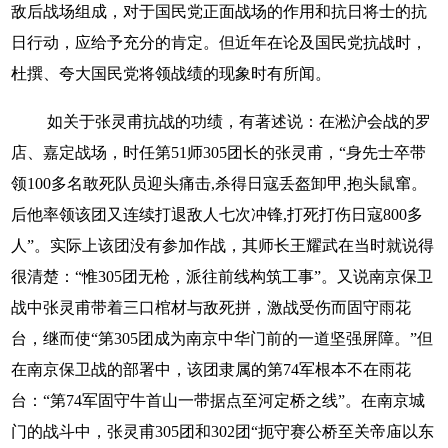
敌后战场组成，对于国民党正面战场的作用和抗日将士的抗
日行动，应给予充分的肯定。但近年在论及国民党抗战时，
杜撰、夸大国民党将领战绩的现象时有所闻。
如关于张灵甫抗战的功绩，有著述说：在淞沪会战的罗
店、嘉定战场，时任第51师305团长的张灵甫，“身先士卒带
领100多名敢死队员迎头痛击,杀得日寇丢盔卸甲,抱头鼠窜。
后他率领该团又连续打退敌人七次冲锋,打死打伤日寇800多
人”。实际上该团没有参加作战，其师长王耀武在当时就说得
很清楚：“惟305团无枪，派往前线构筑工事”。又说南京保卫
战中张灵甫带着三口棺材与敌死拼，激战受伤而固守雨花
台，继而使“第305团成为南京中华门前的一道坚强屏障。”但
在南京保卫战的部署中，该团隶属的第74军根本不在雨花
台：“第74军固守牛首山一带据点至河定桥之线”。在南京城
门的战斗中，张灵甫305团和302团“扼守赛公桥至关帝庙以东