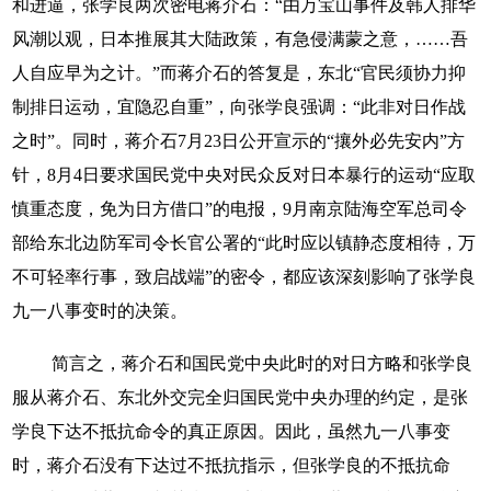
和进逼，张学良两次密电蒋介石：“由万宝山事件及韩人排华
风潮以观，日本推展其大陆政策，有急侵满蒙之意，……吾
人自应早为之计。”而蒋介石的答复是，东北“官民须协力抑
制排日运动，宜隐忍自重”，向张学良强调：“此非对日作战
之时”。同时，蒋介石7月23日公开宣示的“攘外必先安内”方
针，8月4日要求国民党中央对民众反对日本暴行的运动“应取
慎重态度，免为日方借口”的电报，9月南京陆海空军总司令
部给东北边防军司令长官公署的“此时应以镇静态度相待，万
不可轻率行事，致启战端”的密令，都应该深刻影响了张学良
九一八事变时的决策。
简言之，蒋介石和国民党中央此时的对日方略和张学良
服从蒋介石、东北外交完全归国民党中央办理的约定，是张
学良下达不抵抗命令的真正原因。因此，虽然九一八事变
时，蒋介石没有下达过不抵抗指示，但张学良的不抵抗命