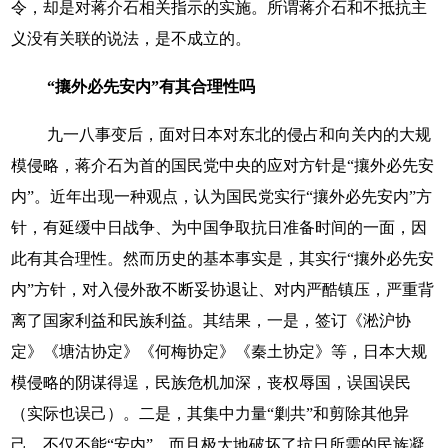
令，却是对蒋介石相关指示的实施。所谓蒋介石和不抵抗主
义没有关联的说法，是不成立的。
“攘外必先安内”有其合理性吗
九一八事变后，面对日本对东北的侵占和向关内的大规
模侵略，蒋介石为首的国民党中央的应对方针是“攘外必先安
内”。近年出现一种观点，认为国民党实行“攘外必先安内”方
针，有延缓中日战争、为中国争取抗日准备时间的一面，因
此有其合理性。然而历史的基本事实是，其实行“攘外必先安
内”方针，对入侵外敌不断妥协退让、对内严酷镇压，严重背
离了国家利益和民族利益。其结果，一是，签订《淞沪协
定》《塘沽协定》《何梅协定》《秦土协定》等，日本大规
模侵略的阴谋得逞，民族危机加深，丧权辱国，误国误民
（实际也误己）。二是，其集中力量“剿共”和剪除其他异
己，不仅不能“安内”，而且极大地破坏了抗日所需的民族凝