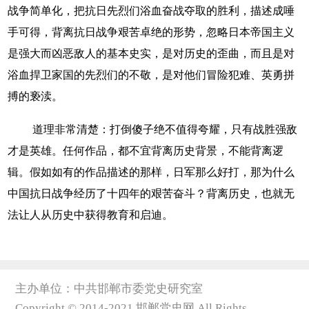
战争简单化，把抗日先烈们浴血奋战夺取的胜利，描述成唾
手可得，背离抗日战争艰苦卓绝的形势，忽略日本帝国主义
是强大而凶恶敌人的基本史实，是对历史的歪曲，而且是对
浴血捍卫家国的先烈们的不敬，是对他们冒险犯难、英勇拼
搏的亵渎。
道理非常清楚：打倒傻子绝不值得夸耀，只有战胜强敌
才是英雄。任何作品，都不宜背离历史背景，不能背离逻
辑。假如如有的作品描述的那样，日军那么好打，那为什么
中国抗日战争经历了十四年的艰苦奋斗？背离历史，也就无
法让人从历史中获得教育和启迪。
主办单位：中共邯郸市委党史研究室
Copyright © 2014-2021 邯郸党史网 All Rights