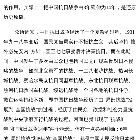
的作用。实际上，把中国抗日战争由8年延伸为14年，是还原
历史原貌。
众所周知，中国抗日战争经历了一个复杂的过程。1931
年九一八事变后，国民党当局实行不抵抗主义，其后坚持“攘
外必先安内”方针，直至七七事变后才决策抗日。而在此期
间，中国发生了多次由民众也包括国民党正规军反对日本侵
略的战争，如东北义勇军的抗战、一二八淞沪抗战、热河长
城抗战、察哈尔民众抗日同盟军抗战、东北抗日联军抗战、
热河抗日救国军抗战、绥远抗战等，全国各地的抗日斗争、
救亡运动持续不断。即中国抗日战争经历了由“局部抗战”发
展到“全国抗战”的过程，经历了由民众、政党和社会力量抗
战到中央政府实行抗战的过程。因而也就出现了“抗战8
年”和“抗日战争14年”两个概念。但有一点必须明确：6年
的“局部抗战”和8年的“全国抗战”，都是中国人民反抗日本侵