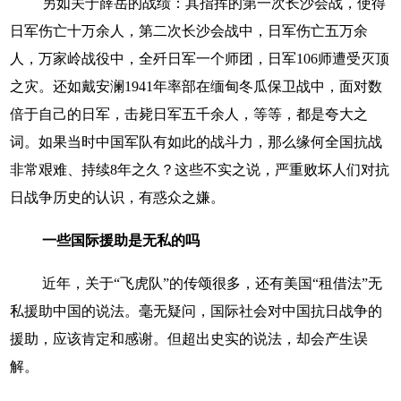
另如关于薛岳的战绩：其指挥的第一次长沙会战，使得
日军伤亡十万余人，第二次长沙会战中，日军伤亡五万余
人，万家岭战役中，全歼日军一个师团，日军106师遭受灭顶
之灾。还如戴安澜1941年率部在缅甸冬瓜保卫战中，面对数
倍于自己的日军，击毙日军五千余人，等等，都是夸大之
词。如果当时中国军队有如此的战斗力，那么缘何全国抗战
非常艰难、持续8年之久？这些不实之说，严重败坏人们对抗
日战争历史的认识，有惑众之嫌。
一些国际援助是无私的吗
近年，关于“飞虎队”的传颂很多，还有美国“租借法”无
私援助中国的说法。毫无疑问，国际社会对中国抗日战争的
援助，应该肯定和感谢。但超出史实的说法，却会产生误
解。