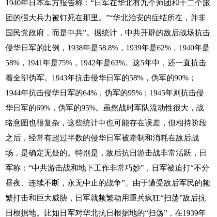
1940年日本军方报告称：“日军在华北有九个师团和十二个旅
团的强大兵力被钉死在那里。”“华北治安的症结所在，并非
国民党政府，而是中共”。据统计，中共开辟的敌后战场抗击
侵华日军的比例，1938年是58.8%，1939年是62%，1940年是
58%，1941年是75%，1942年是63%。这5年中，还一直抗击
着全部伪军。1943年抗击侵华日军的58%，伪军的90%；
1944年抗击侵华日军的64%，伪军的95%；1945年则抗击侵
华日军的69%，伪军的95%。虽然战时军队流动性很大，战
略意图也很复杂，这些统计中也可能存在误差，但相持阶段
之后，经常有超过半数的侵华日军被牵制和消耗在敌后战
场，是确定无疑的。特别是，敌后抗日游击战非常活跃，日
军称：“中共游击战和地下工作非常巧妙”，日军被迫打“不分
昼夜、连续不断，永无中止的战争”。由于遭受敌后军民的频
繁打击和巨大威胁，日军就频繁动用重兵疯狂“扫荡”敌后抗
日根据地。比如日军对华北抗日根据地的“扫荡”，在1939年