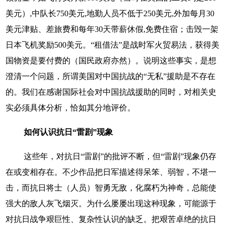
美元）,中队长750美元,地勤人员不低于250美元,外加每月30
美元津贴、差旅费和每年30天带薪休假,免费住宿；击毁一架
日本飞机奖励500美元。“租借法”是战时军火贸易法，获得美
国物资是要付费的（国民政府亦然）。说明这些事实，是想
澄清一个问题，所谓美国对中国抗战的“无私”援助是不存在
的。我们在感谢国际社会对中国抗战援助的同时，对相关史
实必须具体分析，恰如其分地评价。
如何认识抗日“雷剧”现象
这些年，对抗日“雷剧”的批评不断，但“雷剧”现象仍存
在或变相存在。不少作品把日军描述得呆笨、弱智，不堪一
击，而抗日将士（人员）智勇无敌，化腐朽为神奇，总能使
强大的敌人灰飞烟灭。为什么屡屡出现这种现象，可能源于
对抗日战争艰巨性、复杂性认识的缺乏。把艰苦卓绝的抗日