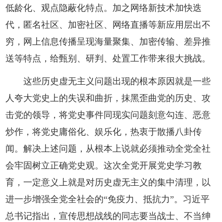
低龄化、观点隐蔽化特点。加之网络新技术加快迭
代，匿名社区、加密社区、网络直播等新应用层出不
穷，网上信息传播呈现海量聚集、加密传输、差异推
送等特点，给甄别、研判、处置工作带来很大挑战。
这些历史虚无主义问题出现的根本原因就是一些
人夸大党史上的失误和曲折，抹黑歪曲党的历史、攻
击党的领导，将党史事件同现实问题刻意勾连、恶意
炒作，将党史庸俗化、娱乐化，热衷于散播八卦传
闻。解决上述问题，从根本上说就必须推动全党全社
会牢固树立正确党史观。这次全党开展党史学习教
育，一定意义上就是对历史虚无主义的集中清理，以
进一步增强全党全社会的“免疫力、抵抗力”。习近平
总书记指出，宣传思想战线的同志要当战士、不当绅