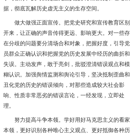
据，彻底瓦解历史虚无主义的生存空间。
做大做强正面宣传。把党史研究和宣传教育区别
开来，让正确的声音传得更远、影响更大。对一些存
在分歧的问题要分清场合和对象，把握好度，引导党
员群众正确认识和把握党的历史发展中经历的曲折和
失误。主动发声，敢于亮剑，批驳澄清错误观点和模
糊认识。加强舆情监测和舆论引导，坚决抵制歪曲和
丑化党的历史的错误倾向，对那些造成较大社会影
响、性质非常恶劣的错误言论，一经发现，立即处
理。
努力提高斗争本领。学好用好马克思主义的看家
本领，更好识别各种唯心主义观点、更好抵御各种历