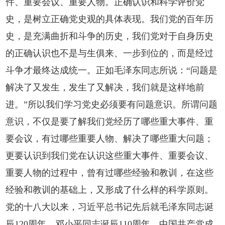
件、重要会议、重要人物。正确认识和科学评价党
史，是树立正确党史观的具体表现。我们党的百年历
史，是充满曲折和斗争的历史，我们党对于自身历史
的正确认识也不是与生俱来、一步到位的，而是经过
斗争才最终达成统一。正如毛泽东同志所说：“问题是
解决了又发生，发生了又解决，我们就是这样地前
进。”所以我们学习党史必须要有问题意识。所谓问题
意识，不仅是要了解我们党经历了哪些重大事件、重
要会议，有过哪些重要人物、解决了哪些重大问题；
更要认识到我们党在认识这些重大事件、重要会议、
重要人物的过程中，曾有过哪些经验和教训，在这些
经验和教训的基础上，又形成了什么样的科学原则。
党的十八大以来，习近平总书记先后就毛泽东同志诞
辰120周年、邓小平同志诞辰110周年、中国共产党成