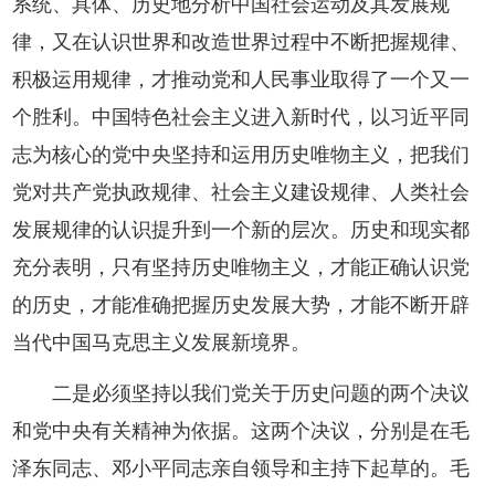
系统、具体、历史地分析中国社会运动及其发展规
律，又在认识世界和改造世界过程中不断把握规律、
积极运用规律，才推动党和人民事业取得了一个又一
个胜利。中国特色社会主义进入新时代，以习近平同
志为核心的党中央坚持和运用历史唯物主义，把我们
党对共产党执政规律、社会主义建设规律、人类社会
发展规律的认识提升到一个新的层次。历史和现实都
充分表明，只有坚持历史唯物主义，才能正确认识党
的历史，才能准确把握历史发展大势，才能不断开辟
当代中国马克思主义发展新境界。
二是必须坚持以我们党关于历史问题的两个决议
和党中央有关精神为依据。这两个决议，分别是在毛
泽东同志、邓小平同志亲自领导和主持下起草的。毛