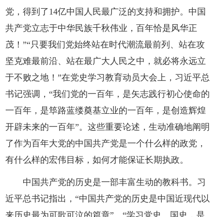
党，得到了14亿中国人民最广泛的支持和拥护。中国
共产党立志于中华民族千秋伟业，百年恰是风华正
茂！”“只要我们党始终站在时代潮流最前列、站在攻
坚克难最前沿、站在最广大人民之中，就必将永远立
于不败之地！”在党史学习教育动员大会上，习近平总
书记强调，“我们党的一百年，是矢志践行初心使命的
一百年，是筚路蓝缕奠基立业的一百年，是创造辉煌
开辟未来的一百年”。这些重要论述，生动准确地阐明
了作为百年大党的中国共产党是一个什么样的政党，
有什么样的宏伟目标，如何才能保证长期执政。
中国共产党的历史是一部丰富生动的教科书。习
近平总书记指出，“中国共产党的历史是中国近现代以
来历史最为可歌可泣的篇章”。“学习党史、国史，是