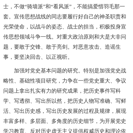
士，不做“骑墙派”和“看风派”，不能搞爱惜羽毛那一
套。宣传思想战线的同志要履行好自己的神圣职责和
光荣使命，以战斗的姿态、战士的担当，积极投身宣
传思想领域斗争一线。对重大政治原则和大是大非问
题，要敢于交锋、敢于亮剑。对恶意攻击、造谣生
事，要坚决回击、以正视听。
加强对党史基本问题的研究。特别是加强党史战
略性、基础性项目研究，力争在一些党史重大、争议
问题上拿出扎实有力的研究成果，把历史事件写科
学、写透彻、写出所以然，把历史人物写准确、写鲜
活、写出历史感，写出历史发展的过程及规律，展现
丰富多样、多层面、多角度的历史细节，为开展党史
学习教育、反对历史虚无主义提供权威历史和理论依