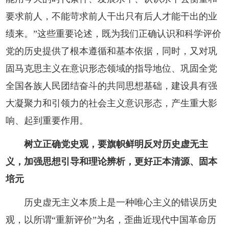
要求前人，不能苛求前人干出只有后人才能干出的业
绩来。”这些重要论述，既为我们正确认识和科学评价
党的历史提供了根本遵循和基本依据，同时，又对巩
固马克思主义在意识形态领域的指导地位、巩固全党
全国各族人民团结奋斗的共同思想基础，建设具有强
大凝聚力和引领力的社会主义意识形态，产生重大影
响、起到重要作用。
树立正确党史观，要旗帜鲜明反对历史虚无主
义，加强思想引导和理论辨析，更好正本清源、固本
培元
历史虚无主义本质上是一种唯心主义的错误历史
观，以所谓“重新评价”为名，歪曲近现代中国革命历