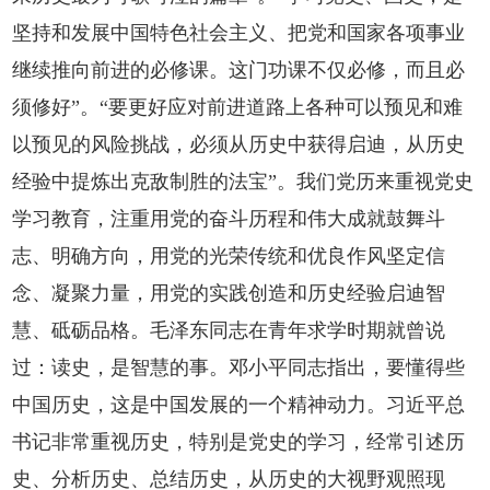
坚持和发展中国特色社会主义、把党和国家各项事业
继续推向前进的必修课。这门功课不仅必修，而且必
须修好”。“要更好应对前进道路上各种可以预见和难
以预见的风险挑战，必须从历史中获得启迪，从历史
经验中提炼出克敌制胜的法宝”。我们党历来重视党史
学习教育，注重用党的奋斗历程和伟大成就鼓舞斗
志、明确方向，用党的光荣传统和优良作风坚定信
念、凝聚力量，用党的实践创造和历史经验启迪智
慧、砥砺品格。毛泽东同志在青年求学时期就曾说
过：读史，是智慧的事。邓小平同志指出，要懂得些
中国历史，这是中国发展的一个精神动力。习近平总
书记非常重视历史，特别是党史的学习，经常引述历
史、分析历史、总结历史，从历史的大视野观照现