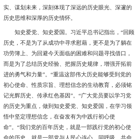
实、谋划未来，深刻体现了深远的历史眼光、深邃的
历史思维和深厚的历史情怀。
知史爱党、知史爱国。习近平总书记指出，“回顾
历史，不是为了从成功中寻求慰藉，更不是为了躺在
功劳簿上、为回避今天面临的困难和问题寻找借口，
而是为了总结历史经验、把握历史规律，增强开拓前
进的勇气和力量”。“重温这部伟大历史能够受到党的
初心使命、性质宗旨、理想信念的生动教育，必须铭
记光辉历史、传承红色基因”。“广大党员要以学习党
的历史为重点，做到知史爱党、知史爱国，在学习领
悟中坚定理想信念，在奋发有为中践行初心使
命”。“我们党的百年历史，就是一部践行党的初心使
命的历史，就是一部党与人民心连心、同呼吸、共命