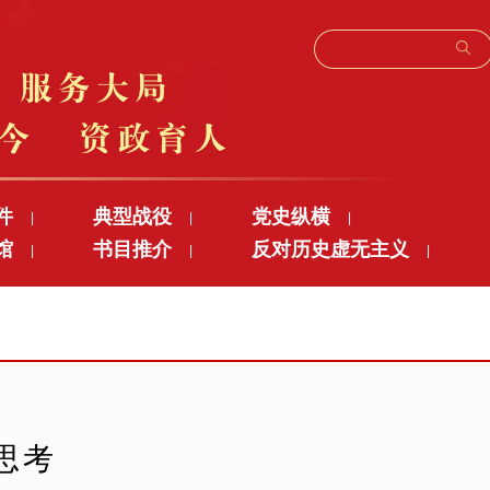
件
典型战役
党史纵横
|
|
|
馆
书目推介
反对历史虚无主义
|
|
|
思考