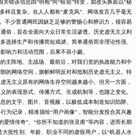
错误信息由“明枪”向“暗箭”转变，如改头换面以“秘
体多样且复杂。在人人都有“麦克风”、网络发言几乎毫无
手”。不少普通网民因缺乏足够的警惕心和辨识力，很容易
容通俗，旨在全面向大众日常生活渗透。历史虚无主义利
，多选择生产和传播简短戏谑、简单通俗而非理论性强、
的影响力和活动范围，后果不容小觑。
争的主阵地、主战场、最前沿，对我们党的执政能力和中
清朗的网络空间，旗帜鲜明反对和抵制历史虚无主义。特
史虚无主义原有的网络生存空间越来越小。但另一方面，
主义的表现形式、传播方式、生成机制等，也随之变化。
信息的文字、图片、音视频，以极低成本制造知识陷阱、
行为记录，精准描绘“用户画像”，智能分发投合其兴趣
爱情传奇”、“你所不知道的张灵甫”等内容，进而长期
造大批性别、年龄、职业不同的虚假用户，以“机器人水