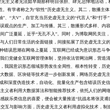
无主义者无法如早期那样明目张胆、肆无忌惮地活动，相关
惑性。有学者称之为“软性”历史虚无主义。其二，散播主
”、“大V”，自甘充当历史虚无主义的“代言人”和“打
误观点的生产、加工与传播。其三，散播形式多样、内
间广泛蔓延，近乎“无孔不入”。同时，为博取网民关注
与人们日常生活的全面链接，间接拓展了历史虚无主义
种错误思潮在网络上蔓延，互联网已经成为意识形态斗
我们党健全互联网管理体制，坚持依法管网治网，营造
，我国意识形态领域形势发生全局性、根本性转变，历
大数据、区块链等技术进一步创新发展，网络历史虚无
成和深度伪造技术，自动化、批量化生产包含错误历史
主义者利用大数据算法和智能推荐技术，依托人们的网络
感娱乐类信息的喜爱，便会被大量推送“抗战名将张灵甫的
息交互与影响方面，历史虚无主义者利用虚拟化技术，制