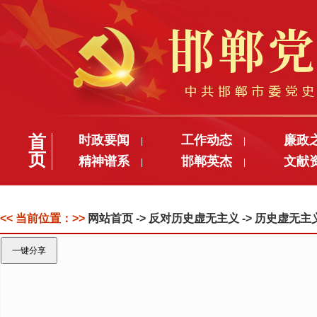
首
时政要闻
工作动态
廉政
|
|
页
精神谱系
邯郸英杰
文献
|
|
<< 当前位置：>>
网站首页
-> 反对历史虚无主义 -> 历史虚
一键分享