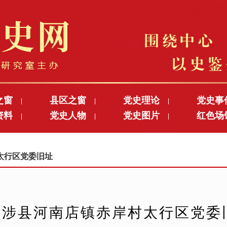
之窗
县区之窗
党史理论
党史事
|
|
|
资料
党史人物
党史图片
红色场
|
|
|
村太行区党委旧址
涉县河南店镇赤岸村太行区党委