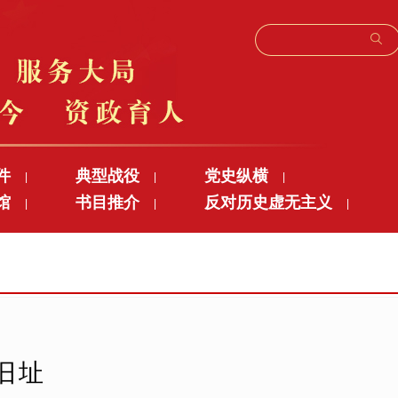
件
典型战役
党史纵横
|
|
|
馆
书目推介
反对历史虚无主义
|
|
|
旧址