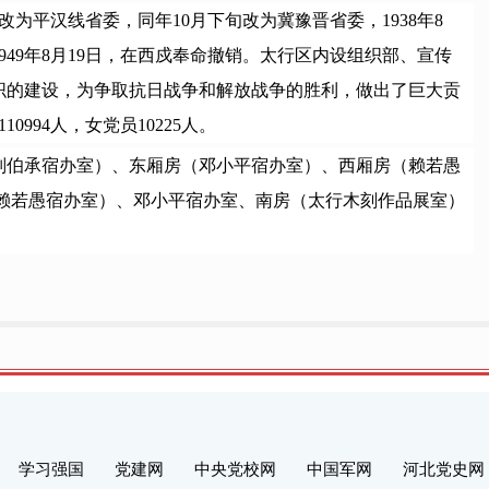
为平汉线省委，同年10月下旬改为冀豫晋省委，1938年8
949年8月19日，在西戍奉命撤销。太行区内设组织部、宣传
织的建设，为争取抗日战争和解放战争的胜利，做出了巨大贡
994人，女党员10225人。
（刘伯承宿办室）、东厢房（邓小平宿办室）、西厢房（赖若愚
房（赖若愚宿办室）、邓小平宿办室、南房（太行木刻作品展室）
学习强国
党建网
中央党校网
中国军网
河北党史网