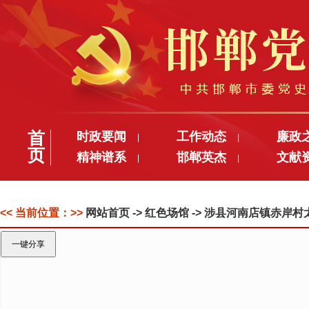
首
时政要闻
工作动态
廉政
|
|
页
精神谱系
邯郸英杰
文献
|
|
<< 当前位置：>>
网站首页
-> 红色场馆 -> 涉县河南店镇赤岸
一键分享