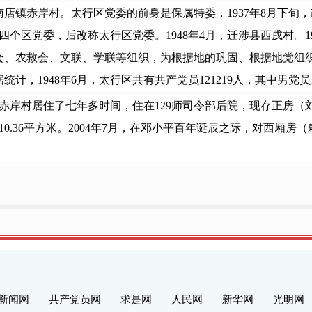
镇赤岸村。太行区党委的前身是保属特委，1937年8月下旬，改
四个区党委，后改称太行区党委。1948年4月，迁涉县西戌村。1
会、农救会、文联、学联等组织，为根据地的巩固、根据地党组
，1948年6月，太行区共有共产党员121219人，其中男党员110
，在赤岸村居住了七年多时间，住在129师司令部后院，现存正房
0.36平方米。2004年7月，在邓小平百年诞辰之际，对西厢
新闻网
共产党员网
求是网
人民网
新华网
光明网