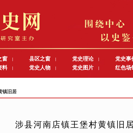
之窗
县区之窗
党史理论
党史事
|
|
|
资料
党史人物
党史图片
红色场
|
|
|
村黄镇旧居
涉县河南店镇王堡村黄镇旧