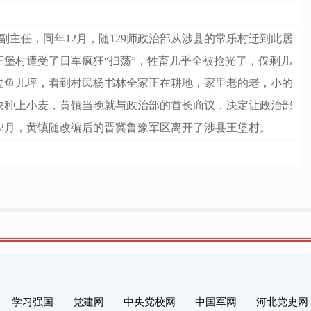
部副主任，同年12月，随129师政治部从涉县的常乐村迁到此居
王堡村遭受了日军疯狂“扫荡”，牲畜几乎全被抢光了，仅剩几
过鱼儿坪，看到村民杨书林全家正在耕地，家里老的老，小的
快种上小麦，黄镇当晚就与政治部的首长商议，决定让政治部
年12月，黄镇随改编后的晋冀鲁豫军区离开了涉县王堡村。
学习强国
党建网
中央党校网
中国军网
河北党史网