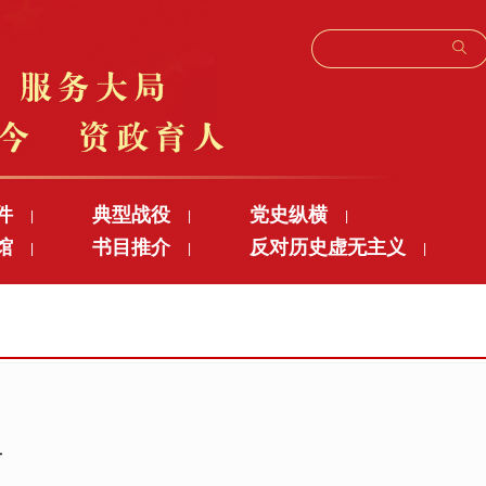
件
典型战役
党史纵横
|
|
|
馆
书目推介
反对历史虚无主义
|
|
|
居