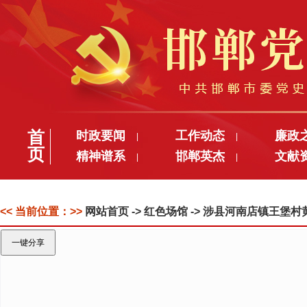
首
时政要闻
工作动态
廉政
|
|
页
精神谱系
邯郸英杰
文献
|
|
<< 当前位置：>>
网站首页
-> 红色场馆 -> 涉县河南店镇王堡
一键分享