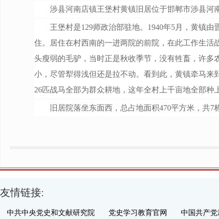
涉县河南店镇王堡村黄镇旧居位于邯郸市涉县河
王堡村是
129师政治部驻地。1940年5月，黄
住。居住在村西南的一进两院的前院，在此工作生活战
头瘦弱的毛驴，当时正是秋收季节，没有牲畜，许多
小，尽管犁得浅但还是拉不动。看到此，黄镇牵马来
26匹战马全部为群众耕地，这年全村上千亩地全部种上
旧居院落坐东面西，总占地面积
470平方米，共
友情链接:
中共中央党史和文献研究院
党史学习教育官网
中国共产党