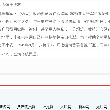
南店镇王堡村。
镇由晋冀豫军区（边纵）政治委员调任八路军129师兼太行军区政治
斗长达六年之久，与王堡村民结下深厚的感情。如1942年秋，
农户只得用锨翻、镢刨，甚至用人拉犁，十分艰难。黄镇开会经
到地里，让杨书林用自己的马耕地并亲自扶犁。为了帮助全村尽
了小麦。1945年8月，八路军129师改编为晋冀鲁豫军区，同
7栋24间，全为传统民居。
新闻网
共产党员网
求是网
人民网
新华网
光明网