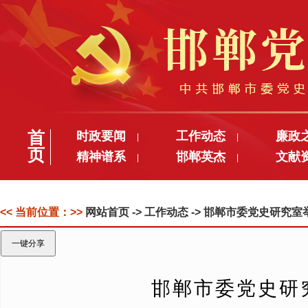
首
时政要闻
工作动态
廉政
|
|
页
精神谱系
邯郸英杰
文献
|
|
<< 当前位置：>>
网站首页
-> 工作动态 -> 邯郸市委党史研
一键分享
邯郸市委党史研