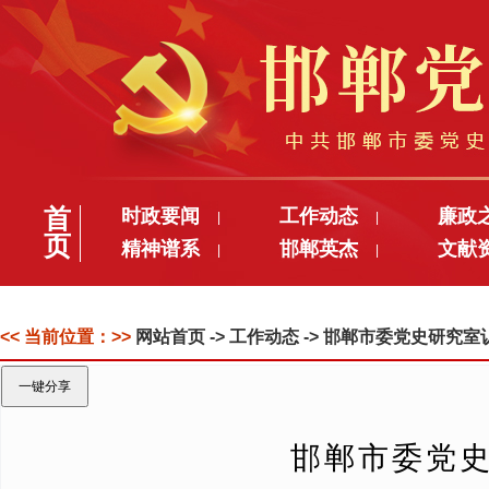
首
时政要闻
工作动态
廉政
|
|
页
精神谱系
邯郸英杰
文献
|
|
<< 当前位置：>>
网站首页
-> 工作动态 -> 邯郸市委党史研
一键分享
邯郸市委党