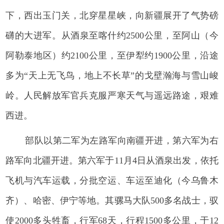
下，西出玉门关，北穿星星峡，向新疆展开了气势磅
礴的大进军。从酒泉至喀什约2500公里，至阿山（今
阿勒泰地区）约2100公里，至伊犁约1900公里，沿途
多为“天上无飞鸟，地上不长草”的戈壁瀚海与雪山峻
岭。人民解放军官兵克服严寒天气与遥远路途，艰难
西进。
部队以第二军为左路军向南疆开进，第六军为右
路军向北疆开进。第六军于11月4日从酒泉出发，依托
飞机与汽车运载，分批空运、车运至迪化（今乌鲁木
齐）、哈密、伊宁等地。其骡马大队500多名战士，驭
使2000多头牲畜，行军68天，行程1500多公里，于12