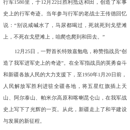
行军1580里，于12月22日胜利抵达和田，创造了军事
史上的行军奇迹。当年参与行军的老战士王传德回忆
说：“别说咸碱水了，马尿都喝过，死就死到戈壁滩
上，不死在戈壁滩上，咱爬也爬到和田去。”
12月25日，一野首长特致嘉勉电，称赞指战员“创
造了我军进军史上的奇迹”。在全军指战员的英勇奋斗
和新疆各族人民的大力支援下，至1950年1月20日前，
人民解放军胜利进驻全疆各地，将五星红旗插上天
山、阿尔泰山、帕米尔高原和喀喇昆仑山，在我军战
史上写下了光辉的一页。从此，新疆走上了和平建设
与发展的新征程。