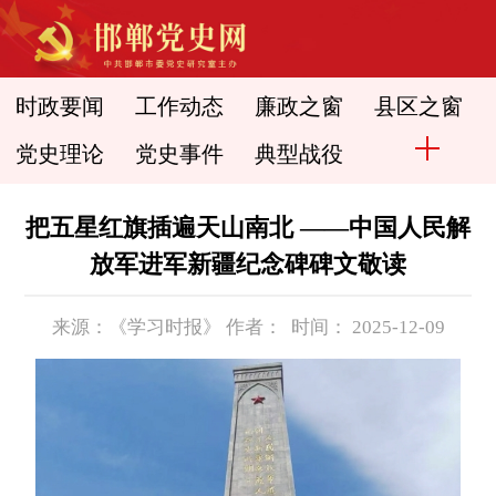
时政要闻
工作动态
廉政之窗
县区之窗
党史理论
党史事件
典型战役
把五星红旗插遍天山南北 ——中国人民解
放军进军新疆纪念碑碑文敬读
来源：《学习时报》 作者： 时间： 2025-12-09