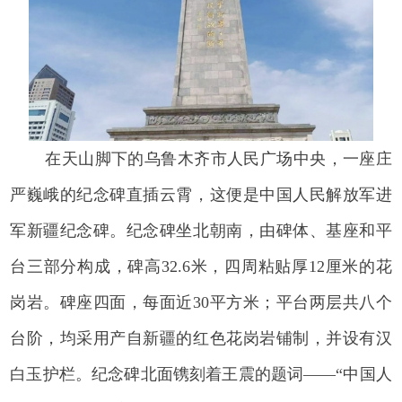
在天山脚下的乌鲁木齐市人民广场中央，一座庄
严巍峨的纪念碑直插云霄，这便是中国人民解放军进
军新疆纪念碑。纪念碑坐北朝南，由碑体、基座和平
台三部分构成，碑高32.6米，四周粘贴厚12厘米的花
岗岩。碑座四面，每面近30平方米；平台两层共八个
台阶，均采用产自新疆的红色花岗岩铺制，并设有汉
白玉护栏。纪念碑北面镌刻着王震的题词——“中国人