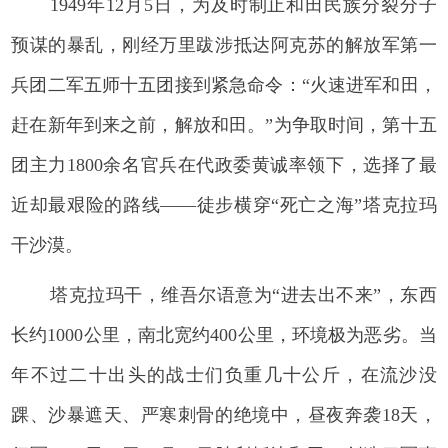
1949年12月5日，为及时制止和田民族分裂分子
预谋的暴乱，刚经万里跋涉抵达阿克苏的解放军第一
兵团二军五师十五团接到紧急命令：“火速进军和田，
赶在新年到来之前，解放和田。”为争取时间，第十五
团主力1800余名官兵在代政委黄诚率领下，选择了最
近却最艰险的路线——徒步横穿“死亡之海”塔克拉玛
干沙漠。
塔克拉玛干，维吾尔语意为“进去出不来”，东西
长约1000公里，南北宽约400公里，环境极为恶劣。当
年不过二十出头的战士们负重几十公斤，在流沙没
踝、沙暴遮天、严寒刺骨的绝境中，昼夜奔袭18天，