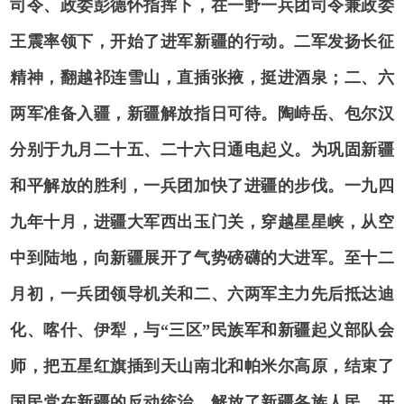
司令、政委彭德怀指挥下，在一野一兵团司令兼政委
王震率领下，开始了进军新疆的行动。二军发扬长征
精神，翻越祁连雪山，直插张掖，挺进酒泉；二、六
两军准备入疆，新疆解放指日可待。陶峙岳、包尔汉
分别于九月二十五、二十六日通电起义。为巩固新疆
和平解放的胜利，一兵团加快了进疆的步伐。一九四
九年十月，进疆大军西出玉门关，穿越星星峡，从空
中到陆地，向新疆展开了气势磅礴的大进军。至十二
月初，一兵团领导机关和二、六两军主力先后抵达迪
化、喀什、伊犁，与“三区”民族军和新疆起义部队会
师，把五星红旗插到天山南北和帕米尔高原，结束了
国民党在新疆的反动统治，解放了新疆各族人民，开