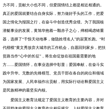
力不同，贡献大小也不同，但爱国情结上都是相近相通的。
真正的爱国就要结合自身实际，努力做好手头的工作，把爱
国之情化为报国之行，在奋斗中创造优秀业绩。为了我国核
潜艇事业的发展，黄旭华抱着一颗赤子之心，殚精竭虑铸重
器，选择了“干惊天动地事，做隐姓埋名人”的寂寞长跑。“时
代楷模”黄文秀放弃大城市的工作机会，自愿回到家乡，把扶
贫路当作“心中的长征”，将生命绽放在祖国最需要的地
方……爱国情怀，在事业选择中彰显；爱国奉献，在奋斗实
践中升华。无数的先锋模范、党员干部在各自的岗位和领域
为国家发展、人民幸福作出贡献，用实际行动诠释爱国主义
是民族精神的最坚实内核。
爱国主义教育法规定了爱国主义教育的主要内容，并对
不同群体的爱国主义教育作出相应规定。上好爱国主义教育