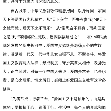
量，具有十分重大而深远的意义。
自古以来，中华民族就敬仰精忠报国、以身许国、家国
天下等爱国行为和精神。从“天下兴亡，匹夫有责”到“先天下
之忧而忧，后天下之乐而乐”，从“常思奋不顾身，而殉国家
之急”到“苟利国家生死以，岂因祸福避趋之”……在中华民族
绵延发展的历史长河中，爱国主义始终是激荡人心的主旋
律，激励着一代又一代中华儿女自强不息、不懈奋斗。将爱
国主义教育写入法律，形成制度，守护其薪火相传、发扬光
大，正当其时。对每一个中国人来说，爱国是本分，也是职
责，是心之所系、情之所归，必须上好爱国主义教育这堂必
修课。
“为者常成，行者常至。”爱国主义不是抽象的，而是具
体的，要根植于心、践履于行。生活中，每个人的禀赋和能