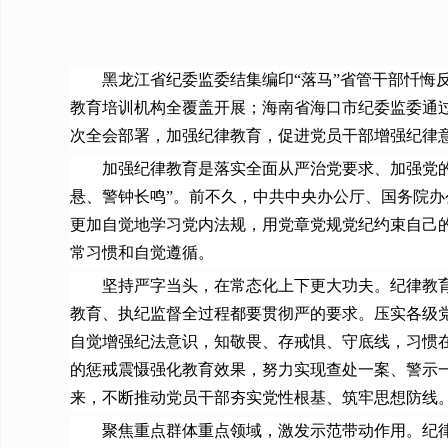
黑龙江省纪委监委结集编印“落马”省管干部忏悔
教育培训机构全覆盖开展；海南省海口市纪委监委通
次全会部署，加强纪律教育，促进党员干部增强纪律
加强纪律教育是落实全面从严治党要求、加强党的纪
悬、警钟长鸣”。前不久，中共中央办公厅、国务院
更加自觉地学习党内法规，用党章党规党纪约束自己
常习惯和自觉遵循。
坚持严字当头，在常态化上下更大功夫。纪律教育久
教育、执纪监督全过程都要贯彻严的要求。压实各级
自觉增强纪法意识，知敬畏、存戒惧、守底线，习惯
的惩戒震慑强化教育效果，努力实现查处一案、警示
来，不断推动党员干部夯实党性根基、筑牢思想防线
聚焦重点群体重点领域，激发示范带动作用。纪律教育