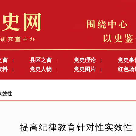
之窗
县区之窗
党史理论
党史事
|
|
|
资料
党史人物
党史图片
红色场
|
|
|
性实效性
提高纪律教育针对性实效性