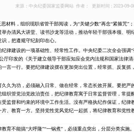
来源：中央纪委国家监委网站 作者： 更新时间 : 2023-09-0
反思材料，组织现职省管干部阅读，为“关键少数”再念“紧箍咒
过举办清风大讲堂、读书沙龙等活动，推动年轻干部强本领、明
意识，把遵规守纪刻印在心。
律建设的一项基础性、经常性工作。中央纪委二次全会强调“强
办公厅印发的《关于建立领导干部应知应会党内法规和国家法律
的一言一行。要把纪律建设摆在更加突出位置，经常抓、反复抓
久为功，必须融入日常、做在经常，常态长效开展。要把严的
党组织管党治党政治责任，把纪律教育寓于日常监督管理，常提
在受监督和约束的环境中工作生活。没有严格执纪作保证，纪律教
一片、教育一方。坚持党性党风党纪一起抓，将纪律教育和党性
。
不能搞“大呼隆”“一锅煮”，必须重点突出，分层分类实施。要