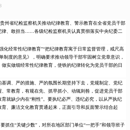
8
”；贵州省纪检监察机关推动纪律教育、警示教育在全省党员干部
纪律、敢担当……各级纪检监察机关认真贯彻落实中央纪委二
化经常性纪律教育”“把纪律教育寓于日常监督管理，戒尺高
清单制度的意见》，明确要求推动领导干部牢固树立党章意识，
，做实做细经常性纪律教育，使铁的纪律转化为党员干部的日
基调、严的措施、严的氛围长期坚持下去，党规制定、党纪
醒、常教育，有规在先、抓早抓小、动辄则咎，促进党员干部
育就缺少内在“刚性”。要执纪必严、违纪必究，以从严执纪
教育、廉洁文化教育贯通起来，正面引导和反面警示结合起
抓住“关键少数”，对所在地区部门单位“一把手”和领导班子