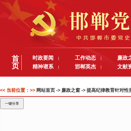
首
时政要闻
工作动态
廉政
|
|
页
精神谱系
邯郸英杰
文献
|
|
<< 当前位置：>>
网站首页
-> 廉政之窗 -> 提高纪律教育针对
一键分享