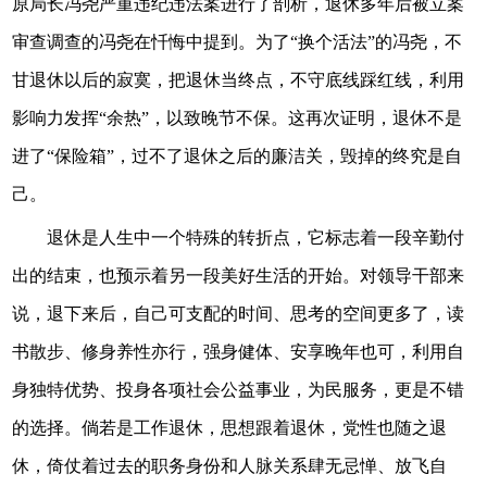
原局长冯尧严重违纪违法案进行了剖析，退休多年后被立案
审查调查的冯尧在忏悔中提到。为了“换个活法”的冯尧，不
甘退休以后的寂寞，把退休当终点，不守底线踩红线，利用
影响力发挥“余热”，以致晚节不保。这再次证明，退休不是
进了“保险箱”，过不了退休之后的廉洁关，毁掉的终究是自
己。
退休是人生中一个特殊的转折点，它标志着一段辛勤付
出的结束，也预示着另一段美好生活的开始。对领导干部来
说，退下来后，自己可支配的时间、思考的空间更多了，读
书散步、修身养性亦行，强身健体、安享晚年也可，利用自
身独特优势、投身各项社会公益事业，为民服务，更是不错
的选择。倘若是工作退休，思想跟着退休，党性也随之退
休，倚仗着过去的职务身份和人脉关系肆无忌惮、放飞自