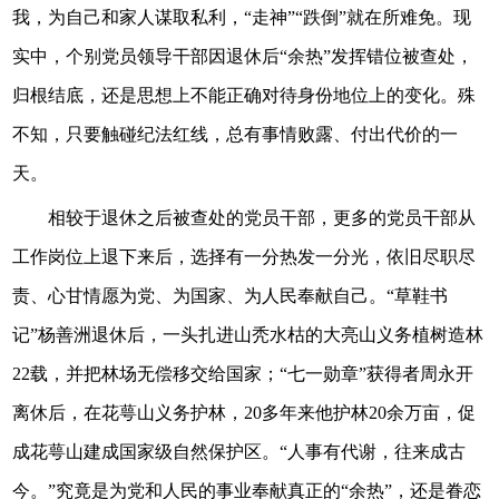
我，为自己和家人谋取私利，“走神”“跌倒”就在所难免。现
实中，个别党员领导干部因退休后“余热”发挥错位被查处，
归根结底，还是思想上不能正确对待身份地位上的变化。殊
不知，只要触碰纪法红线，总有事情败露、付出代价的一
天。
相较于退休之后被查处的党员干部，更多的党员干部从
工作岗位上退下来后，选择有一分热发一分光，依旧尽职尽
责、心甘情愿为党、为国家、为人民奉献自己。“草鞋书
记”杨善洲退休后，一头扎进山秃水枯的大亮山义务植树造林
22载，并把林场无偿移交给国家；“七一勋章”获得者周永开
离休后，在花萼山义务护林，20多年来他护林20余万亩，促
成花萼山建成国家级自然保护区。“人事有代谢，往来成古
今。”究竟是为党和人民的事业奉献真正的“余热”，还是眷恋