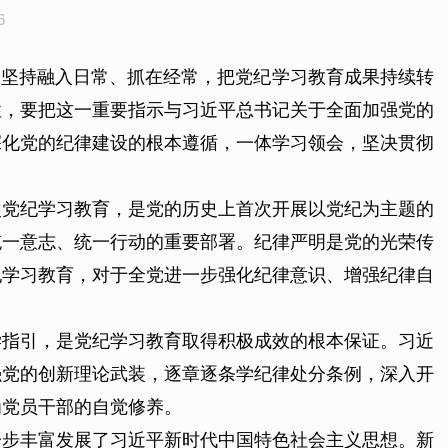
6
，坚持融入日常、抓在经常，把党纪学习教育成果持续转
性，要把这一重要指示与习近平总书记关于全面加强党的
深化党的纪律建设的根本遵循，一体学习领会，坚决贯彻
党纪学习教育，是党的历史上首次开展以党纪为主题的
统一意志、统一行动的重要部署。纪律严明是党的光荣传
纪学习教育，对于全党进一步强化纪律意识、增强纪律自
指引，是党纪学习教育取得积极成效的根本保证。习近
强党的创新理论武装，逐章逐条学纪律处分条例，深入开
为党员干部的自觉修养。
步丰富发展了习近平新时代中国特色社会主义思想。新