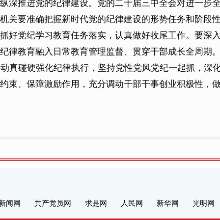
深推进党的纪律建设。党的二十届三中全会对进一步全
机关要准确把握新时代党的纪律建设的形势任务和阶段
抓好党纪学习教育任务落实，认真做好收尾工作。要深
纪律教育融入日常教育管理监督、贯穿干部成长全周期
动真碰硬强化纪律执行，坚持党性党风党纪一起抓，深化
约束、保障激励作用，充分调动干部干事创业积极性，
新闻网
共产党员网
求是网
人民网
新华网
光明网