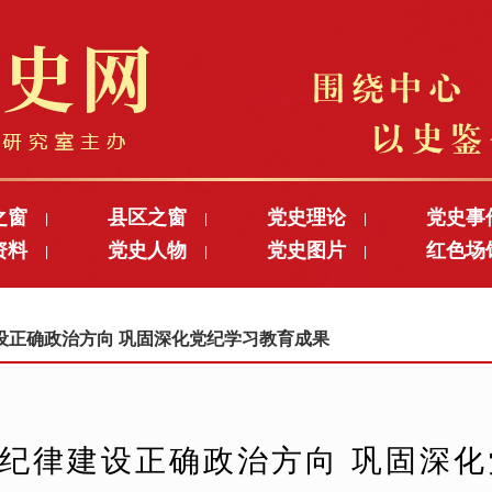
之窗
县区之窗
党史理论
党史事
|
|
|
资料
党史人物
党史图片
红色场
|
|
|
律建设正确政治方向 巩固深化党纪学习教育成果
纪律建设正确政治方向 巩固深