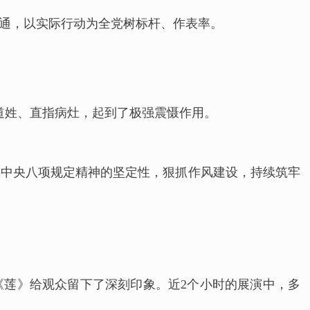
通，以实际行动为全党树标杆、作表率。
名道姓、直指病灶，起到了极强震慑作用。
实中央八项规定精神的坚定性，狠抓作风建设，持续筑牢
舞剧《莲》给观众留下了深刻印象。近2个小时的展演中，多