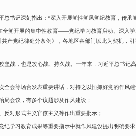
平总书记深刻指出：“深入开展党性党风党纪教育，传承
主题在全党开展的集中性教育——党纪学习教育启动。深入
国共产党纪律处分条例》，各地区各部门以此为契机，引
攻坚战，也是攻心战、持久战。一年来，习近平总书记
次全会等场合发表重要讲话，对持之以恒抓好党的作风建
治局会议，有多个议题涉及作风建设；
、反对形式主义官僚主义等作出重要批示；
党纪学习教育成果等重要指示中就作风建设提出明确要求