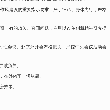
于作风建设的重要指示要求，严于律己、身体力行，严格
调研，有的放矢、直面问题，注重以改革创新精神研究提
时性会议、赴京外开会严格把关。严控中央会议活动会
层减负关。
，在外乘车一切从简。
会效果。
。