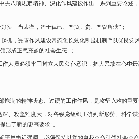
中央八项规定精神、深化作风建设作出一系列重要论述
带好头、当表率，严于律己、严负其责、严管所辖”；
起抓，完善作风建设常态化长效化制度机制”“以优良党
领形成正气充盈的社会生态”；
工作人员必须牢固树立人民公仆意识，把人民放在心中
部饱满的精神状态、过硬的工作作风，是攻坚克难的重要
益深、攻坚难度大，对各级党组织正确判断形势、科学
提出了新的更高要求”。
近平总书记强调，必须保持以党的自我革命引领社会革