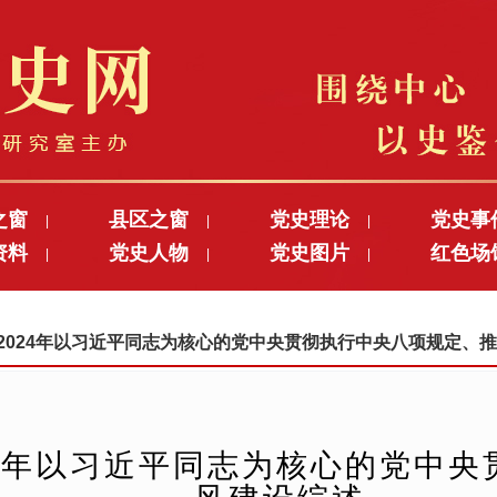
之窗
县区之窗
党史理论
党史事
|
|
|
资料
党史人物
党史图片
红色场
|
|
|
 ——2024年以习近平同志为核心的党中央贯彻执行中央八项规定、
24年以习近平同志为核心的党中