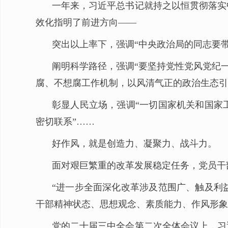
一年来，习近平总书记就持之以恒贯彻落实
效化指明了前进方向——
突出以上率下，强调“中央政治局的同志要
阐明科学路径，强调“要坚持党性党风党纪一
腐、不想腐工作机制，以风清气正的政治生态引
彰显人民立场，强调“一切国家机关和国家
密切联系”……
好作风，就是创造力、凝聚力、战斗力。
面对艰巨繁重的改革发展稳定任务，党员干
“进一步全面深化改革涉及范围广、触及利
干部精神状态、思想观念、素质能力、作风形象
党的二十届三中全会第二次全体会议上，习