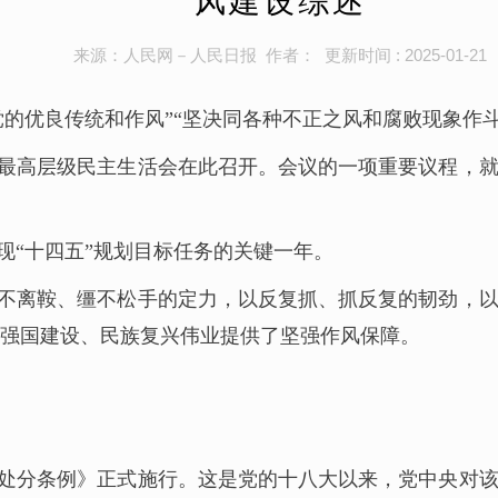
风建设综述
来源：人民网－人民日报 作者： 更新时间 : 2025-01-21
的优良传统和作风”“坚决同各种不正之风和腐败现象作斗
内最高层级民主生活会在此召开。会议的一项重要议程，就
实现“十四五”规划目标任务的关键一年。
不离鞍、缰不松手的定力，以反复抓、抓反复的韧劲，
强国建设、民族复兴伟业提供了坚强作风保障。
纪律处分条例》正式施行。这是党的十八大以来，党中央