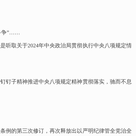
争”……
是听取关于2024年中央政治局贯彻执行中央八项规定情
以钉钉子精神推进中央八项规定精神贯彻落实，驰而不息
对该条例的第三次修订，再次释放出以严明纪律管全党治全