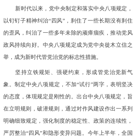
新时代以来，党中央制定和落实中央八项规定，
以钉钉子精神纠治“四风”，刹住了一些长期没有刹住
的歪风，纠治了一些多年未除的顽瘴痼疾，推动党风
政风持续向好。中央八项规定成为党中央徙木立信之
举，成为新时代管党治党的标志性措施。
坚持立铁规矩、强硬约束，形成管党治党新气
象。制定中央八项规定，不加“试行”两字，表明坚决
的态度，体现规定是刚性的。出台中央八项规定，旨
在立明规则，破潜规则，通过对作风建设作出一系列
明确细致规定，强化制度的稳定性、政策的连续性，
严厉整治“四风”和隐形变异问题。今年上半年，全国