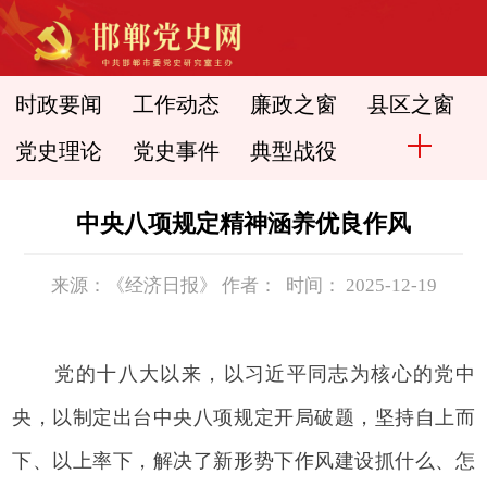
时政要闻
工作动态
廉政之窗
县区之窗
党史理论
党史事件
典型战役
中央八项规定精神涵养优良作风
来源：《经济日报》 作者： 时间： 2025-12-19
党的十八大以来，以习近平同志为核心的党中
央，以制定出台中央八项规定开局破题，坚持自上而
下、以上率下，解决了新形势下作风建设抓什么、怎