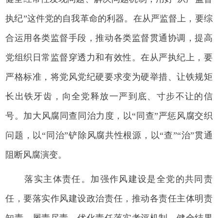
执纪”这件党的自我革命的利器。在从严监督上，要综
合运用各类监督手段，推动各类监督贯通协调，提高
党组织日常监督穿透力和有效性。在从严执纪上，要
严格标准，将党风党纪硬要求变为硬举措、让铁规矩
长出铁牙齿，向全党释放一严到底、寸步不让的信
号。加大风腐同查同治力度，以“同查”严惩风腐交织
问题，以“同治”铲除风腐共性根源，以“查”“治”贯通
阻断风腐演变。
落实主体责任。加强作风建设是全党的共同责
任，要落实作风建设政治责任，推动各责任主体明责
知责、履责尽责，优化责任落实考评机制、健全结果