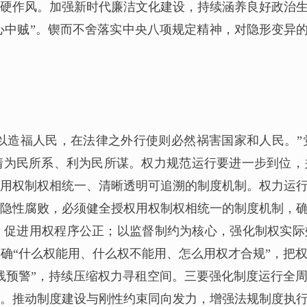
硬作风。加强新时代廉洁文化建设，持续涵养良好政治
“心中贼”。锲而不舍落实中央八项规定精神，对隐形变异的
以造福人民，在法律之外行使则必然祸害国家和人民。
情为民所系、利为民所谋。权力规范运行要进一步到位，
用权制权相统一、清晰透明可追溯的制度机制。权力运
隐性腐败，必须健全授权用权制权相统一的制度机制，
促进用权程序公正；以监督制约为核心，强化制权实际
确“什么权能用、什么权不能用、怎么用权才合规”，把
线预警”，持续压缩权力寻租空间。三要强化制度运行全
。推动制度建设与刚性约束同向发力，增强法规制度执