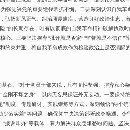
为强党兴党的重要途径常抓不懈。二要深刻认识自我革
，弘扬新风正气、纠治顽瘴痼疾，营造良好政治生态，
种危险”的长期存在，唯有以彻底的自我革命精神破解执政
核心。三要坚决摒弃“批评就是否定”“监督就是不信任”
和约束并重，将自我革命成效作为检验政治上是否清醒
的基石。”对于党员干部来说，只有党性坚强、摒弃私心
“金刚不坏之身”，以内无妄思保证外无妄动。一要保持
”制度、专题研讨、实践锻炼等方式，深刻领悟“两个确立
行动少落实差”等问题，确保党中央决策部署政令畅通、令
日记”“接诉即办”等载体，着力解决群众急难愁盼问题。