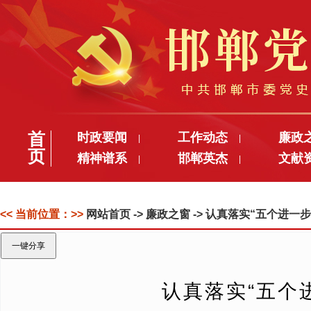
首
时政要闻
工作动态
廉政
|
|
页
精神谱系
邯郸英杰
文献
|
|
<< 当前位置：>>
网站首页
-> 廉政之窗 -> 认真落实“五个
一键分享
认真落实“五个