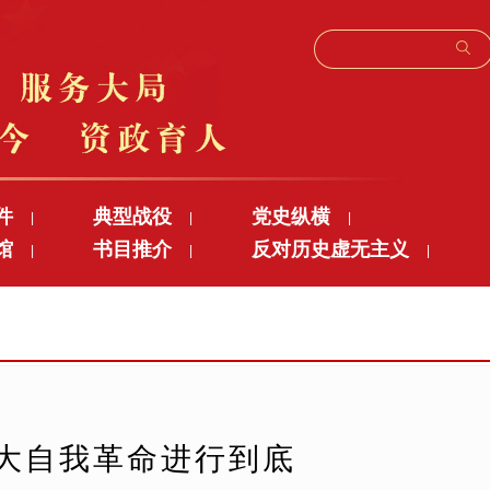
件
典型战役
党史纵横
|
|
|
馆
书目推介
反对历史虚无主义
|
|
|
伟大自我革命进行到底