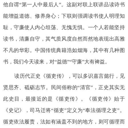
他自谓“第一人中最后人”。这副对联上联讲品读诗书
能增益道德、修养身心；下联则强调读书使人明理知
耻，守廉使人内心坦荡、无愧无惧。一个人若能坚持
读书，清廉自守，其气质风度自然而然地表现出高雅
不凡的华彩。中国传统典籍浩如烟海，其中有几种图
书，我们今天读来，对“益德”“守廉”大有裨益。
读历代正史《循吏传》，可以多识嘉言懿行，见
贤思齐、砥砺志节。民间俗称的“清官”，正史其实无
此史目，最接近的是《循吏传》。《循吏传》始于
《史记》，司马迁将“循吏”定义为“奉法循理之吏”。
循吏依法履责，法如有涵盖不到的地方，则可循理而