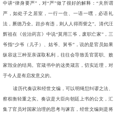
中讲“律身要严”，对“严”做了很好的解释：“夫所谓
严，如处子之居室，一行一住、一语一嘿，必语礼
法，厥德乃全。跬步有违，则人人得而訾之”。清代汪
辉祖在《佐治药言》中说“莫用三爷，废职亡家”，三
爷指“少爷（儿子）、姑爷、舅爷”，说的是官员如果
纵容这三种至亲谋取私利，往往会导致丢官罢职、败
家毁业的结局。官箴书中的这类箴言，切实近理，对
于今人是有启发意义的。
读历代奏议和经世文编，可以明绳愆纠谬之法、
察权衡轻重之实。奏议是大臣向朝廷上书的公文，汇
集了官员对国家治理的思考与谏言，经世文编则是将