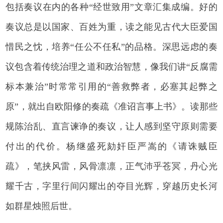
包括奏议在内的各种“经世致用”文章汇集成编。好的
奏议总是以国家、百姓为重，读之能见古代大臣爱国
惜民之忱，培养“任公不任私”的品格。深思远虑的奏
议包含着传统治理之道和政治智慧，像我们讲“反腐需
标本兼治”时常常引用的“善救弊者，必塞其起弊之
原”，就出自欧阳修的奏疏《准诏言事上书》。读那些
规陈治乱、直言谏诤的奏议，让人感到坚守原则需要
付出的代价。杨继盛死劾奸臣严嵩的《请诛贼臣
疏》，笔挟风雷，风骨凛凛，正气沛乎苍冥，丹心光
耀千古，字里行间闪耀出的夺目光辉，穿越历史长河
如群星烛照后世。