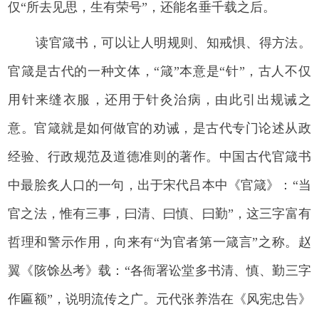
仅“所去见思，生有荣号”，还能名垂千载之后。
读官箴书，可以让人明规则、知戒惧、得方法。
官箴是古代的一种文体，“箴”本意是“针”，古人不仅
用针来缝衣服，还用于针灸治病，由此引出规诫之
意。官箴就是如何做官的劝诫，是古代专门论述从政
经验、行政规范及道德准则的著作。中国古代官箴书
中最脍炙人口的一句，出于宋代吕本中《官箴》：“当
官之法，惟有三事，曰清、曰慎、曰勤”，这三字富有
哲理和警示作用，向来有“为官者第一箴言”之称。赵
翼《陔馀丛考》载：“各衙署讼堂多书清、慎、勤三字
作匾额”，说明流传之广。元代张养浩在《风宪忠告》