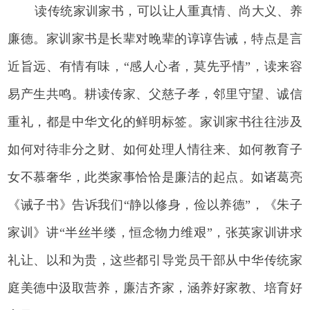
读传统家训家书，可以让人重真情、尚大义、养
廉德。家训家书是长辈对晚辈的谆谆告诫，特点是言
近旨远、有情有味，“感人心者，莫先乎情”，读来容
易产生共鸣。耕读传家、父慈子孝，邻里守望、诚信
重礼，都是中华文化的鲜明标签。家训家书往往涉及
如何对待非分之财、如何处理人情往来、如何教育子
女不慕奢华，此类家事恰恰是廉洁的起点。如诸葛亮
《诫子书》告诉我们“静以修身，俭以养德”，《朱子
家训》讲“半丝半缕，恒念物力维艰”，张英家训讲求
礼让、以和为贵，这些都引导党员干部从中华传统家
庭美德中汲取营养，廉洁齐家，涵养好家教、培育好