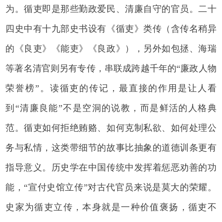
为。循吏即是那些勤政爱民、清廉自守的官员。二十
四史中有十九部史书设有《循吏》类传（含传名稍异
的《良吏》《能吏》《良政》），另外如包拯、海瑞
等著名清官则另有专传，串联成跨越千年的“廉政人物
荣誉榜”。读循吏的传记，最直接的作用是让人看
到“清廉良能”不是空洞的说教，而是鲜活的人格典
范。循吏如何拒绝贿赂、如何克制私欲、如何处理公
务与私情，这类带细节的故事比抽象的道德训条更有
指导意义。历史学在中国传统中发挥着惩恶劝善的功
能，“宣付史馆立传”对古代官员来说是莫大的荣耀。
史家为循吏立传，本身就是一种价值褒扬，循吏不