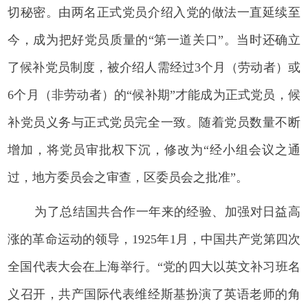
切秘密。由两名正式党员介绍入党的做法一直延续至
今，成为把好党员质量的“第一道关口”。当时还确立
了候补党员制度，被介绍人需经过3个月（劳动者）或
6个月（非劳动者）的“候补期”才能成为正式党员，候
补党员义务与正式党员完全一致。随着党员数量不断
增加，将党员审批权下沉，修改为“经小组会议之通
过，地方委员会之审查，区委员会之批准”。
为了总结国共合作一年来的经验、加强对日益高
涨的革命运动的领导，1925年1月，中国共产党第四次
全国代表大会在上海举行。“党的四大以英文补习班名
义召开，共产国际代表维经斯基扮演了英语老师的角