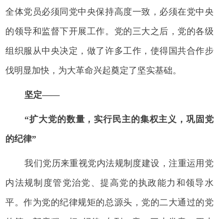
全体党员必须同党中央保持高度一致，必须在党中央
的领导和监督下开展工作。党的三大之后，党的各级
组织服从中央决定，做了许多工作，使得国共合作步
伐明显加快，为大革命兴起奠定了坚实基础。
坚定——
“扩大党的数量，实行民主的集权主义，巩固党
的纪律”
我们党历来重视党内法规制度建设，注重运用党
内法规制度管党治党、提高党的执政能力和领导水
平。作为党的纪律规矩的总源头，党的二大通过的党