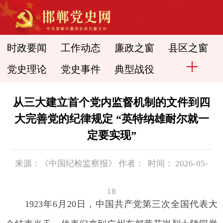
时政要闻
工作动态
廉政之窗
县区之窗
党史理论
党史事件
典型战役
从三大建立首个党内监督机制的文件到四
大完善党的纪律规定 “英特纳雄耐尔就一
定要实现”
来源：《中国纪检监察报》 作者： 时间： 2026-05-
18
1923年6月20日，中国共产党第三次全国代表大