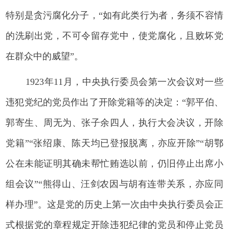
特别是贪污腐化分子，“如有此类行为者，务须不容情
的洗刷出党，不可令留存党中，使党腐化，且败坏党
在群众中的威望”。
1923年11月，中央执行委员会第一次会议对一些
违犯党纪的党员作出了开除党籍等的决定：“郭平伯、
郭寄生、周无为、张子余四人，执行大会决议，开除
党籍”“张绍康、陈天均已登报脱离，亦应开除”“胡鄂
公在未能证明其确未帮忙贿选以前，仍旧停止出席小
组会议”“熊得山、汪剑农因与胡有连带关系，亦应同
样办理”。这是党的历史上第一次由中央执行委员会正
式根据党的章程规定开除违犯纪律的党员和停止党员