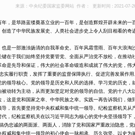
来源：中央纪委国家监委网站 作者： 更新时间 : 2021-07-2
百年，是筚路蓝缕奠基立业的一百年，是创造辉煌开辟未来的一
，创造了中华民族发展史、人类社会进步史上令人刮目相看的奇
，也是一部激浊扬清的自我革命史。百年风霜雪雨、百年大浪淘
关键在于我们始终坚持党要管党、全面从严治党不放松，在推动
革命是先导和保证，伟大的社会革命锻造和成就了伟大的党，伟
忠实履行职责，发挥了重要的监督保障执行、促进完善发展作用
党的领导核心。党的领导是历史和人民的选择。学习党的历史，
由被动转为主动，从而更加坚定对党的领导的自信。党的十八大
位，这是党和国家之幸、中华民族之幸。实践一再告诉我们，做到
领导，首先要坚持党中央权威和集中统一领导。纪检监察机关从
代，纪检监察机关在以习近平同志为核心的党中央坚强领导下，
除搞伪忠诚的两面派、两面人，消除了党和国家严重政治隐患，
权威和集中统一领导的初心使命一脉相承、历久弥坚。以史为鉴