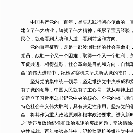
中国共产党的一百年，是矢志践行初心使命的一
建立了伟大功业，铸就了伟大精神，积累了宝贵经验
民心，就会看到大势和大道、看到前途和方向。
党的百年征程，既是一部波澜壮阔的社会革命史
党员，战胜一个又一个困难，取得一个又一个胜利，
互促共进、相得益彰，社会革命是目的和方向，自我
命
的伟大进程中，纪检监察机关坚决听从党的指挥，
”
坚持党的集中统一领导，坚定维护党中央权威和
有了党的领导，中国人民就有了主心骨，就从精神上
党确立了习近平总书记党中央的核心、全党的核心地
特色社会主义伟大胜利，具有决定性作用。坚持党的
命，将其作为重大政治原则和根本政治要求。进入新时
之”等违反政治纪律和政治规矩的突出问题，坚决清
史性成就。百年接续奋斗中，纪检监察机关维护党中央