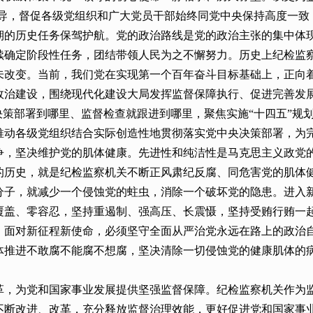
领导，督促各级党组织和广大党员干部始终同党中央保持高度一
期的历史任务保驾护航。党的政治路线是党的政治主张的集中体
续确定阶段性任务，团结带领人民为之不懈努力。历史上纪检监
未改变。当前，我们党在实现第一个百年奋斗目标基础上，正向
政治建设，围绕现代化建设大局发挥监督保障执行、促进完善发
决策部署到哪里、监督检查就跟进到哪里，聚焦实施“十四五”规划
推动各级党组织结合实际创造性地贯彻落实党中央决策部署，为
争，坚决维护党的肌体健康。先进性和纯洁性是马克思主义政党
的历史，就是纪检监察机关不断正风肃纪反腐、同危害党的肌体
分子，就减少一个侵蚀党的蛀虫，消除一个破坏党的隐患。进入
盖、零容忍，坚持重遏制、强高压、长震慑，坚持受贿行贿一起查
。面对新征程新使命，必须坚守全面从严治党永远在路上的政治
体推进不敢腐不能腐不想腐，坚决清除一切侵蚀党的健康肌体的
革，为党和国家事业发展提供坚强监督保障。纪检监察机关作为
不断改进、改革，充分释放监督治理效能，更好促进党和国家事