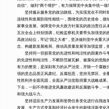
自信”、做到“两个维护”，有力保障党中央集中统一
坚持服从服务党的政治路线，为实现党在不同时
连续性和发展阶段性相统一，围绕党的历史使命，接
家事业发展、保障党中央大政方针落实的政治责任从
五次全会上特别强调，纪检监察机关要带头加强党的
高政治站位，牢记“国之大者”，坚决做到党中央重大
念、构建新发展格局、推动高质量发展等加强监督，
坚持同一切损害党的先进性和纯洁性的因素作斗
的先进性和纯洁性，不断防范被瓦解、被腐化的危险
有力的整党，是深刻有力的从严治党，开除一个腐败
强的意志品质正风肃纪、反腐惩恶，坚持无禁区、全覆
性胜利并全面巩固，全面从严治党取得重大战略成果
下去，一刻不停推进党风廉政建设和反腐败斗争，一
和强大战斗力。
坚持适应生产力发展和形势任务变化进行自我改
发展、生产方式变革和经济社会发生的新情况新变化