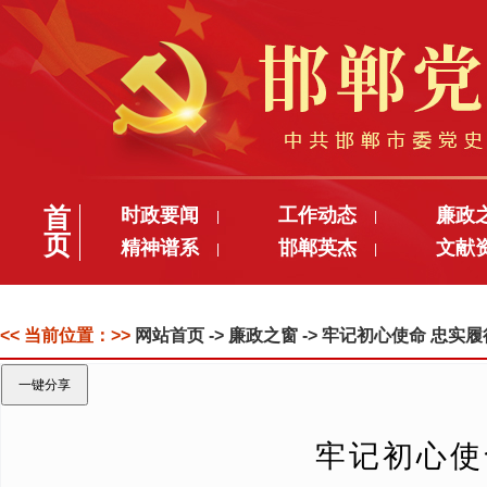
首
时政要闻
工作动态
廉政
|
|
页
精神谱系
邯郸英杰
文献
|
|
<< 当前位置：>>
网站首页
-> 廉政之窗 -> 牢记初心使命 忠
一键分享
牢记初心使