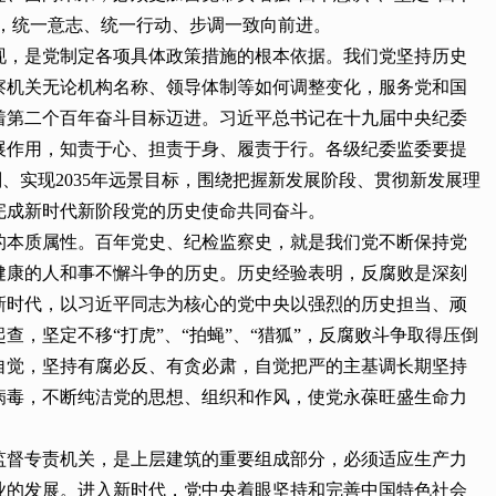
致，统一意志、统一行动、步调一致向前进。
现，是党制定各项具体政策措施的根本依据。我们党坚持历史
察机关无论机构名称、领导体制等如何调整变化，服务党和国
着第二个百年奋斗目标迈进。习近平总书记在十九届中央纪委
展作用，知责于心、担责于身、履责于行。各级纪委监委要提
、实现2035年远景目标，围绕把握新发展阶段、贯彻新发展理
完成新时代新阶段党的历史使命共同奋斗。
的本质属性。百年党史、纪检监察史，就是我们党不断保持党
健康的人和事不懈斗争的历史。历史经验表明，反腐败是深刻
新时代，以习近平同志为核心的党中央以强烈的历史担当、顽
，坚定不移“打虎”、“拍蝇”、“猎狐”，反腐败斗争取得压倒
自觉，坚持有腐必反、有贪必肃，自觉把严的主基调长期坚持
病毒，不断纯洁党的思想、组织和作风，使党永葆旺盛生命力
监督专责机关，是上层建筑的重要组成部分，必须适应生产力
业的发展。进入新时代，党中央着眼坚持和完善中国特色社会