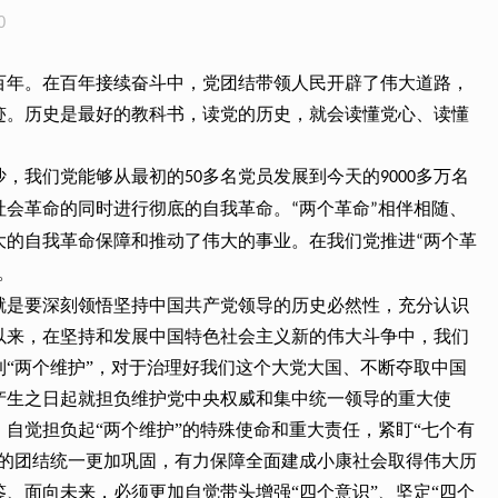
0
百年。在百年接续奋斗中，党团结带领人民开辟了伟大道路，
迹。历史是最好的教科书，读党的历史，就会读懂党心、读懂
沙，我们党能够从最初的
多名党员发展到今天的
多万名
50
9000
社会革命的同时进行彻底的自我革命。
两个革命
相伴相随、
“
”
大的自我革命保障和推动了伟大的事业。在我们党推进
两个革
“
。
就是要深刻领悟坚持中国共产党领导的历史必然性，充分认识
以来，在坚持和发展中国特色社会主义新的伟大斗争中，我们
“两个维护”，对于治理好我们这个大党大国、不断夺取中国
产生之日起就担负维护党中央权威和集中统一领导的重大使
自觉担负起“两个维护”的特殊使命和重大责任，紧盯“七个有
党的团结统一更加巩固，有力保障全面建成小康社会取得伟大历
、面向未来，必须更加自觉带头增强“四个意识”、坚定“四个