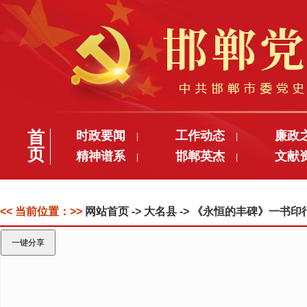
首
时政要闻
工作动态
廉政
|
|
页
精神谱系
邯郸英杰
文献
|
|
<< 当前位置：>>
网站首页
-> 大名县 -> 《永恒的丰碑》一书印
一键分享