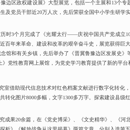
豫边区政权建设展》大型展览，包括一个主展和13个专题
生及党员干部近20万人次，先后荣获全国中小学生研学实
历时3个月完成了《光耀太行——庆祝中国共产党成立1
近百年来革命、建设和改革的艰辛奋斗史，展览获得巨
念馆和有关乡镇，先后举办了《晋冀鲁豫边区发展史》等
山上》党性教育网上展馆，为党史学习教育提供了新的平台
究室借助现代信息技术对红色档案文献进行数字化转化
转化图片8000多幅，文字1300多万字。探索建设县
成果20余篇，在《党史博采》、《文史精华》、《河北
探析》《解放战争从这里揭幕》两篇文章，分别入选第