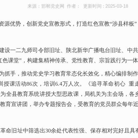
来源：邯郸党史网 作者： 更新时间 : 2025-03-18
资源优势，创新党史宣教形式，打造红色宣教“涉县样板”
建设一二九师司令部旧址、陕北新华广播电台旧址、中
红色课堂”，构建集精神传承、党性教育、宗旨践行为一
为抓手，推动党史学习教育常态化长效化，精心编排制
授课活动86次，培训6.4万人次。《追寻革命初心 
秋，为全县教育系统讲授大型思政课，局机关为主会场，各乡
教育宣讲团，举办专题报告会，受教育的党员群众每年近2
革命旧址中筛选出30余处代表性强、保存相对完好且具有