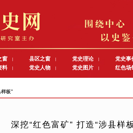
之窗
县区之窗
党史理论
党史事
|
|
|
资料
党史人物
党史图片
红色场
|
|
|
县样板”
深挖“红色富矿” 打造“涉县样板