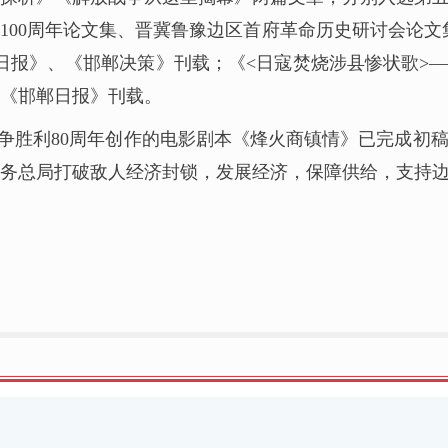
100周年论文集、晋冀鲁豫边区首府革命历史研讨会论文
日报》、《邯郸决策》刊载；《<日寇焚烧涉县惨状歌>—
《邯郸日报》刊载。
争胜利80周年创作的电影剧本《烽火商镇情》已完成初稿
务总局打破敌人经济封锁，发展经济，保障供给，支持