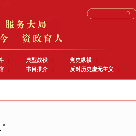
件
典型战役
党史纵横
|
|
|
馆
书目推介
反对历史虚无主义
|
|
|
”