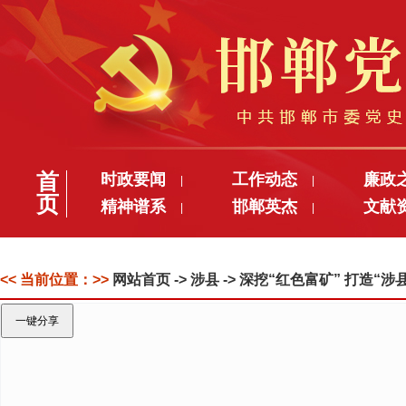
首
时政要闻
工作动态
廉政
|
|
页
精神谱系
邯郸英杰
文献
|
|
<< 当前位置：>>
网站首页
-> 涉县 -> 深挖“红色富矿” 打造“涉
一键分享