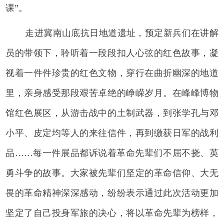
课”。
走进冀南山底抗日地道遗址，预定新兵们在讲解
员的带领下，聆听着一段段扣人心弦的红色故事，凝
视着一件件珍贵的红色文物，穿行在曲折幽深的地道
里，亲身感受那段艰苦卓绝的峥嵘岁月。在峰峰博物
馆红色展区，从游击战中的土制武器，到张学孔与邓
小平、皮定均等人的来往信件，再到缴获日军的战利
品……每一件展品都诉说着革命先辈们不屈不挠、英
勇斗争的故事。大家被先辈们坚定的革命信仰、大无
畏的革命精神深深感动，纷纷表示通过此次活动更加
坚定了自己投身军旅的决心，将以革命先辈为榜样，