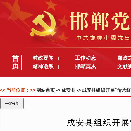
首
时政要闻
工作动态
廉政
|
|
页
精神谱系
邯郸英杰
文献
|
|
<< 当前位置：>>
网站首页
-> 成安县 -> 成安县组织开展“传
一键分享
成安县组织开展