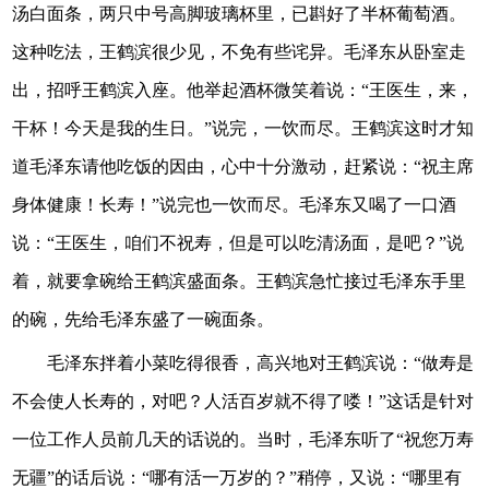
汤白面条，两只中号高脚玻璃杯里，已斟好了半杯葡萄酒。
这种吃法，王鹤滨很少见，不免有些诧异。毛泽东从卧室走
出，招呼王鹤滨入座。他举起酒杯微笑着说：“王医生，来，
干杯！今天是我的生日。”说完，一饮而尽。王鹤滨这时才知
道毛泽东请他吃饭的因由，心中十分激动，赶紧说：“祝主席
身体健康！长寿！”说完也一饮而尽。毛泽东又喝了一口酒
说：“王医生，咱们不祝寿，但是可以吃清汤面，是吧？”说
着，就要拿碗给王鹤滨盛面条。王鹤滨急忙接过毛泽东手里
的碗，先给毛泽东盛了一碗面条。
毛泽东拌着小菜吃得很香，高兴地对王鹤滨说：“做寿是
不会使人长寿的，对吧？人活百岁就不得了喽！”这话是针对
一位工作人员前几天的话说的。当时，毛泽东听了“祝您万寿
无疆”的话后说：“哪有活一万岁的？”稍停，又说：“哪里有