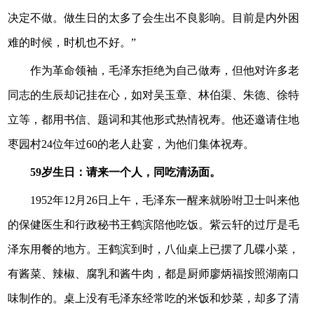
决定不做。做生日的太多了会生出不良影响。目前是内外困
难的时候，时机也不好。”
作为革命领袖，毛泽东拒绝为自己做寿，但他对许多老
同志的生辰却记挂在心，如对吴玉章、林伯渠、朱德、徐特
立等，都用书信、题词和其他形式热情祝寿。他还邀请住地
枣园村24位年过60的老人赴宴，为他们集体祝寿。
59岁生日：请来一个人，同吃清汤面。
1952年12月26日上午，毛泽东一醒来就吩咐卫士叫来他
的保健医生和行政秘书王鹤滨陪他吃饭。紫云轩的过厅是毛
泽东用餐的地方。王鹤滨到时，八仙桌上已摆了几碟小菜，
有酱菜、辣椒、腐乳和酱牛肉，都是厨师廖炳福按照湖南口
味制作的。桌上没有毛泽东经常吃的米饭和炒菜，却多了清