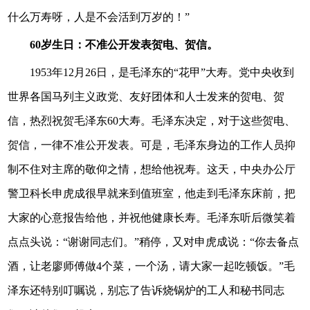
什么万寿呀，人是不会活到万岁的！”
60岁生日：不准公开发表贺电、贺信。
1953年12月26日，是毛泽东的“花甲”大寿。党中央收到
世界各国马列主义政党、友好团体和人士发来的贺电、贺
信，热烈祝贺毛泽东60大寿。毛泽东决定，对于这些贺电、
贺信，一律不准公开发表。可是，毛泽东身边的工作人员抑
制不住对主席的敬仰之情，想给他祝寿。这天，中央办公厅
警卫科长申虎成很早就来到值班室，他走到毛泽东床前，把
大家的心意报告给他，并祝他健康长寿。毛泽东听后微笑着
点点头说：“谢谢同志们。”稍停，又对申虎成说：“你去备点
酒，让老廖师傅做4个菜，一个汤，请大家一起吃顿饭。”毛
泽东还特别叮嘱说，别忘了告诉烧锅炉的工人和秘书同志