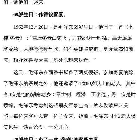
们，请他们一起来。
69岁生日：作诗设家宴。
1962年12月26日，是毛泽东69岁生日，他写了一首《七
律·冬云》：“雪压冬云白絮飞，万花纷谢一时稀。高天滚滚
寒流急，大地微微暖气吹。独有英雄驱虎豹，更无豪杰怕熊
罴。梅花欢喜漫天雪，冻死苍蝇未足奇。”
这天，毛泽东在菊香书屋备了两桌便饭。参加寿宴的除
了毛泽东的亲属之外，他还邀请了4位80岁以上的老人。其中
有3位是他的湖南老乡：章士钊、程潜、王季范，另一位是叶
恭绰。毛泽东考虑到这些朋友年事已高，所以发请柬时关
照，每位来客可以带一位子女来。饭前，毛泽东同4位老人谈
笑风生，谈古论今，十分开心。
70岁生日：办了一次“像样”的家庭寿宴。