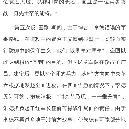
位宽宏大度、慈祥和蔼的长者，而且是一位英勇善
战、身先士卒的能将。”
第五次反“围剿”期间，由于博古、李德错误的军
事路线，在进攻中的冒险主义遭到碰壁后，又转而实
行防御中的保守主义，他们“以堡垒对堡垒”，企图以
此达到粉碎“围剿”的目的。但国民党军队在攻占了广
昌、建宁后，更以31个师的兵力，从6个方向向中央革
命根据地发起全面进攻。在四面告急的情况下，李德
无计可施，抱病消极。“时穷节乃现，一一垂丹青”，
朱德担负起了红军长征前苦撑战争局面的责任。由于
李德不再过多地干涉前方战事，使朱德有可能部分地