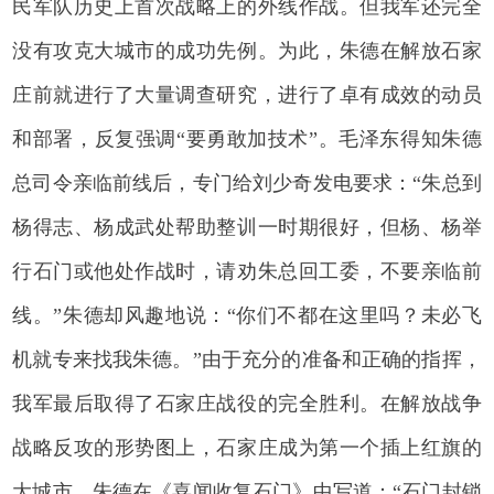
民军队历史上首次战略上的外线作战。但我军还完全
没有攻克大城市的成功先例。为此，朱德在解放石家
庄前就进行了大量调查研究，进行了卓有成效的动员
和部署，反复强调“要勇敢加技术”。毛泽东得知朱德
总司令亲临前线后，专门给刘少奇发电要求：“朱总到
杨得志、杨成武处帮助整训一时期很好，但杨、杨举
行石门或他处作战时，请劝朱总回工委，不要亲临前
线。”朱德却风趣地说：“你们不都在这里吗？未必飞
机就专来找我朱德。”由于充分的准备和正确的指挥，
我军最后取得了石家庄战役的完全胜利。在解放战争
战略反攻的形势图上，石家庄成为第一个插上红旗的
大城市。朱德在《喜闻收复石门》中写道：“石门封锁