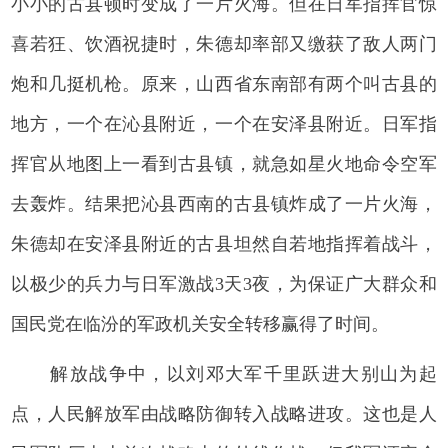
小小的古县顿时变成了一片火海。但在日军指挥官惊
喜若狂、饮酒祝捷时，朱德却率部又缴获了敌人两门
炮和几挺机枪。原来，山西省东南部有两个叫古县的
地方，一个在沁县附近，一个在安泽县附近。日军指
挥官从地图上一看到古县镇，就急如星火地命令空军
去轰炸。结果把沁县西南的古县镇炸成了一片火海，
朱德却在安泽县附近的古县坦然自若地指挥着战斗，
以极少的兵力与日军激战3天3夜，为保证广大群众和
国民党在临汾的军政机关安全转移赢得了时间。
解放战争中，以刘邓大军千里跃进大别山为起
点，人民解放军由战略防御转入战略进攻。这也是人