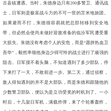
古县镇遭遇。当时，朱德身边只有200多警卫、通讯战
士，日军则是极富战斗力的不可一世的苫米地旅团。
如果避而不打，朱德很容易就把总部转移到安全地
带，但必然会使尚未做好迎敌准备的临汾军民遭受重
大损失。朱德没有考虑个人的安危，而是“愿拼热血卫
吾华”，毅然率领他身边少得可怜的战士进行了顽强的
阻击。日军摸不着头脑，不知道遇到了多少部队，停
下来打了一天，不敢前进一步。第二天，通过侦察，
敌人得知遇到的并不是大部队，而是朱德和跟随他的
少数警卫部队，便以为是立功受奖的时机到了。一小
时后，十几架日军机，满载炸弹，来了个轮番轰炸，