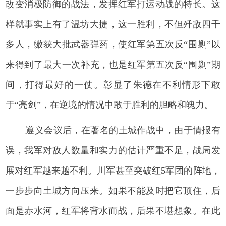
改变消极防御的战法，发挥红军打运动战的特长。这
样就事实上有了温坊大捷，这一胜利，不但歼敌四千
多人，缴获大批武器弹药，使红军第五次反“围剿”以
来得到了最大一次补充，也是红军第五次反“围剿”期
间，打得最好的一仗。彰显了朱德在不利情形下敢
于“亮剑”，在逆境的情况中敢于胜利的胆略和魄力。
遵义会议后，在著名的土城作战中，由于情报有
误，我军对敌人数量和实力的估计严重不足，战局发
展对红军越来越不利。川军甚至突破红5军团的阵地，
一步步向土城方向压来。如果不能及时把它顶住，后
面是赤水河，红军将背水而战，后果不堪想象。在此