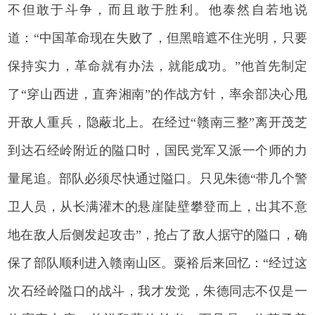
不但敢于斗争，而且敢于胜利。他泰然自若地说
道：“中国革命现在失败了，但黑暗遮不住光明，只要
保持实力，革命就有办法，就能成功。”他首先制定
了“穿山西进，直奔湘南”的作战方针，率余部决心甩
开敌人重兵，隐蔽北上。在经过“赣南三整”离开茂芝
到达石经岭附近的隘口时，国民党军又派一个师的力
量尾追。部队必须尽快通过隘口。只见朱德“带几个警
卫人员，从长满灌木的悬崖陡壁攀登而上，出其不意
地在敌人后侧发起攻击”，抢占了敌人据守的隘口，确
保了部队顺利进入赣南山区。粟裕后来回忆：“经过这
次石经岭隘口的战斗，我才发觉，朱德同志不仅是一