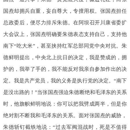
国焘却拥兵自重，妄自尊大，专擅用权。张国焘担任
总政委后，便尽力排斥朱德。在阿坝召开川康省委扩
大会议上，张国焘明确要朱德表态支持自己，支持他
南下“吃大米”，甚至挟持红军总部同党中央对抗。朱
德鲜明提出，中央北上抗日的决定，我是赞成的，拥
护的，我举了手的，我不能反对我亲自参加作出的决
定。我是共产党员，我的义务是执行党的决定。“南下
是没出路的！”当张国焘强迫朱德断绝和毛泽东的关系
时，他旗帜鲜明地说：你可以把我劈成两半，但是你
绝对割不断我和毛泽东的关系。面对张国焘的威胁，
朱德斩钉截铁地说：“过去军阀混战时，死是不值得