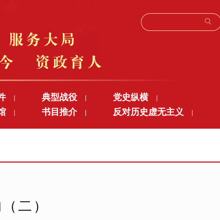
件
典型战役
党史纵横
|
|
|
馆
书目推介
反对历史虚无主义
|
|
|
的（二）