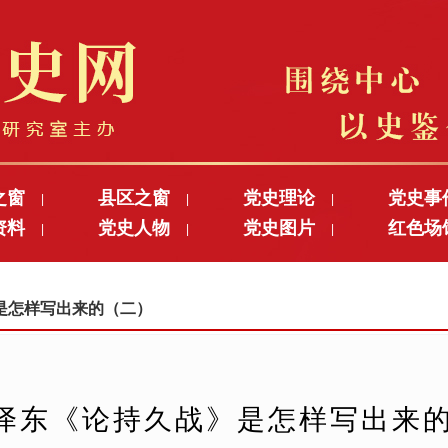
之窗
县区之窗
党史理论
党史事
|
|
|
资料
党史人物
党史图片
红色场
|
|
|
战》是怎样写出来的（二）
泽东《论持久战》是怎样写出来