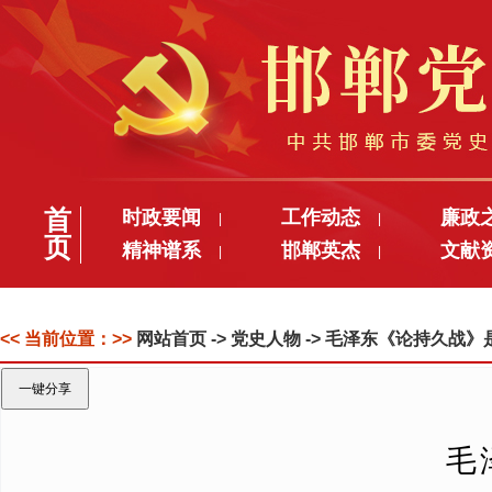
首
时政要闻
工作动态
廉政
|
|
页
精神谱系
邯郸英杰
文献
|
|
<< 当前位置：>>
网站首页
-> 党史人物 -> 毛泽东《论持久
一键分享
毛