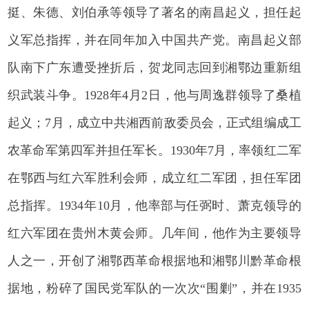
挺、朱德、刘伯承等领导了著名的南昌起义，担任起
义军总指挥，并在同年加入中国共产党。南昌起义部
队南下广东遭受挫折后，贺龙同志回到湘鄂边重新组
织武装斗争。1928年4月2日，他与周逸群领导了桑植
起义；7月，成立中共湘西前敌委员会，正式组编成工
农革命军第四军并担任军长。1930年7月，率领红二军
在鄂西与红六军胜利会师，成立红二军团，担任军团
总指挥。1934年10月，他率部与任弼时、萧克领导的
红六军团在贵州木黄会师。几年间，他作为主要领导
人之一，开创了湘鄂西革命根据地和湘鄂川黔革命根
据地，粉碎了国民党军队的一次次“围剿”，并在1935