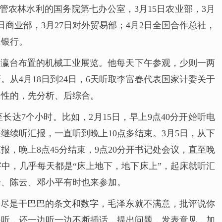
主管农林水利的国务院第七办公室，3月15日农业部，3月
6日商业部，3月27日对外贸易部；4月2日全国合作总社，
民银行。
南海瀛台布置的机械工业展览。他每天下午参观，少则一两
从4月18日到24日，6天听取李富春代表国家计委关于
合性的，先分析、后综合。
达7个小时。比如，2月15日，早上9点40分开始听电
继续听汇报，一直听到晚上10点多结束。3月5日，从下
汇报，晚上8点45分结束，9点20分开书记处会议，直至晚
字中，几乎每天都是“床上地下，地下床上”，起床就听汇
奇、陈云、邓小平有时也来参加。
，尽是干巴巴的条文和数字，毛泽东就不满意，批评说你
是听，还一边听一边不断插话，提出问题，发表意见，加