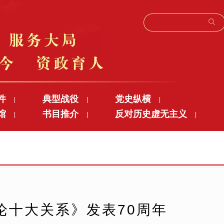
件
典型战役
党史纵横
|
|
|
馆
书目推介
反对历史虚无主义
|
|
|
论十大关系》发表70周年