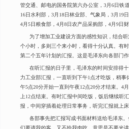
管交通、邮电的国务院第六办公室，3月6日铁道
16日水利部，3月18日林业部、气象局，3月19
4月5日粮食部，4月8日农产品采购部，4月9日
为了增加工业建设方面的感性知识，结合听汇
个小时，多则三个来小时，看得十分认真。有时
第二个五年计划的汇报。这是毛泽东向各部门作
在听汇报的日子里，毛泽东的时间安排得十分
力工业部汇报，一直听到下午1点才吃饭，稍事休
午5点20分开始一直到午夜12点20分才结束。4
上12点结束。有时汇报中间吃饭，饭后继续听汇
报，中间穿插着处理日常事务，听完汇报就上床
各部事先把汇报写成书面材料送给毛泽东。
们要请我的客，又不给我肉吃，意思是不要光讲