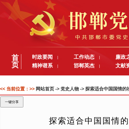
首
时政要闻
工作动态
廉政
|
|
页
精神谱系
邯郸英杰
文献
|
|
<< 当前位置：>>
网站首页
-> 党史人物 -> 探索适合中国国
一键分享
探索适合中国国情的