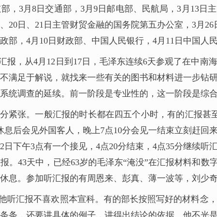
部，3月8日交通部，3月9日邮电部、民航局，3月13日
日、20日、21日主管财贸金融的国务院第五办公室，3月2
财政部，4月10日财政部、中国人民银行，4月11日中国人
报，从4月12日到17日，毛泽东连续6天参观了在中
不满足于解说，就找来一些有关的图书和材料进一步钻研。
系统调查的延续。前一阶段是专业性的，这一阶段是综
紧张。一般汇报的时长都在四五个小时，有的汇报甚至长
息后会见外国客人，晚上7点10分会见一结束立刻赶回来
月2日下午3点有一个接见，4点20分结束，4点35分继续听
报。43天中，已经63岁的毛泽东“淹没”在汇报材料和数
休息。参加听汇报的有周恩来、彭真、薄一波等，刘少
他听汇报不喜欢照本宣科。有的部长按照写好的材料念
条条，还要讲具体的例子，讲得出结论的依据。他不光