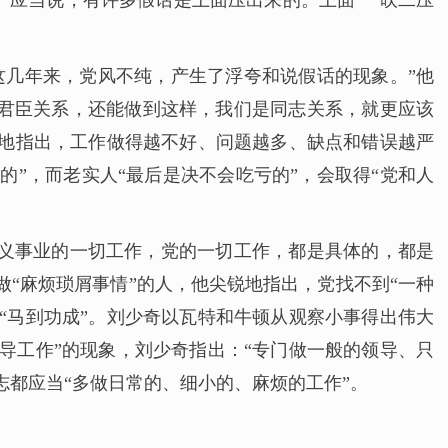
。应当说，有许多假话是上面压出来的。上面‘一吹二压
“这几年来，党风不纯，产生了浮夸和说假话的现象。”他
是君臣关系，还能做到这样，我们是同志关系，就更应该
血地指出，工作做得越不好、问题越多、缺点和错误越严
的”，而老实人“最后是决不会吃亏的”，会取得“党和人
主义事业的一切工作，党的一切工作，都是具体的，都是
做“麻烦琐屑事情”的人，他尖锐地指出，党找不到“一种
“马到功成”。刘少奇以瓦特和牛顿从观察小事得出伟大
导工作”的现象，刘少奇指出：“专门做一般的领导、只
都应当“多做日常的、细小的、麻烦的工作”。