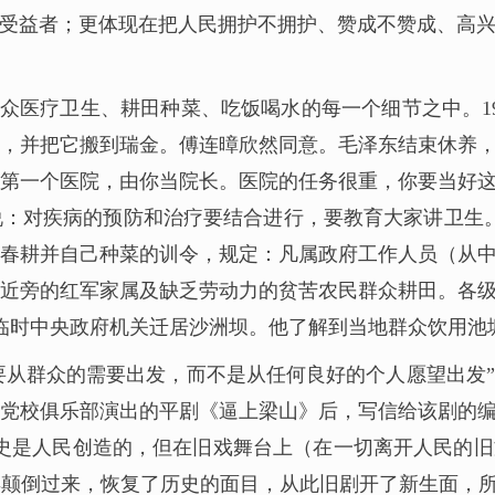
和受益者；更体现在把人民拥护不拥护、赞成不赞成、高
众医疗卫生、耕田种菜、吃饭喝水的每一个细节之中。19
，并把它搬到瑞金。傅连暲欣然同意。毛泽东结束休养
第一个医院，由你当院长。医院的任务很重，你要当好
：对疾病的预防和治疗要结合进行，要教育大家讲卫生。
春耕并自己种菜的训令，规定：凡属政府工作人员（从
近旁的红军家属及缺乏劳动力的贫苦农民群众耕田。各
临时中央政府机关迁居沙洲坝。他了解到当地群众饮用池
要从群众的需要出发，而不是从任何良好的个人愿望出发
共中央党校俱乐部演出的平剧《逼上梁山》后，写信给该剧
史是人民创造的，但在旧戏舞台上（在一切离开人民的
颠倒过来，恢复了历史的面目，从此旧剧开了新生面，所