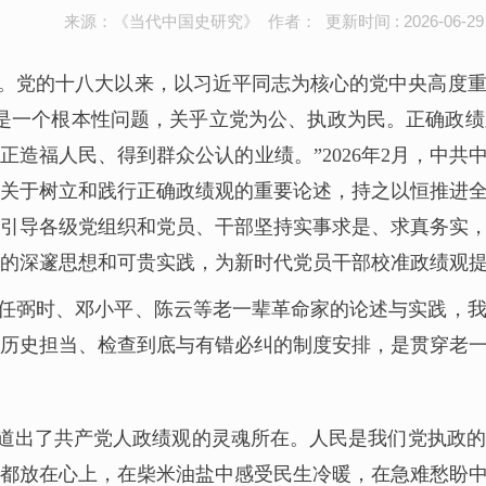
来源：《当代中国史研究》 作者： 更新时间 : 2026-06-29
。党的十八大以来，以习近平同志为核心的党中央高度
是一个根本性问题，关乎立党为公、执政为民。正确政
正造福人民、得到群众公认的业绩。”2026年2月，中
关于树立和践行正确政绩观的重要论述，持之以恒推进
引导各级党组织和党员、干部坚持实事求是、求真务实
的深邃思想和可贵实践，为新时代党员干部校准政绩观
任弼时、邓小平、陈云等老一辈革命家的论述与实践，
历史担当、检查到底与有错必纠的制度安排，是贯穿老
，道出了共产党人政绩观的灵魂所在。人民是我们党执政
都放在心上，在柴米油盐中感受民生冷暖，在急难愁盼