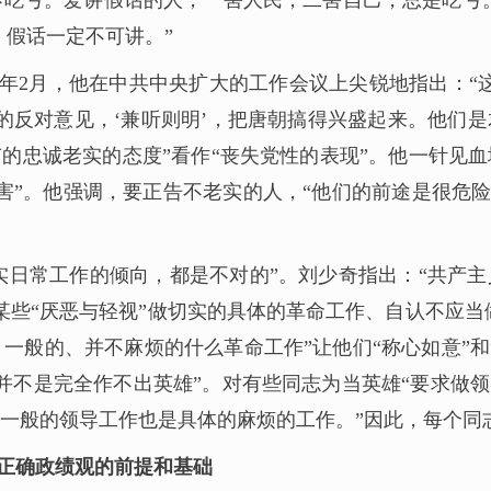
吃亏。爱讲假话的人，一害人民，二害自己，总是吃亏
，假话一定不可讲。”
62年2月，他在中共中央扩大的工作会议上尖锐地指出：
的反对意见，‘兼听则明’，把唐朝搞得兴盛起来。他们
有的忠诚老实的态度”看作“丧失党性的表现”。他一针见
害”。他强调，要正告不老实的人，“他们的前途是很危险
实日常工作的倾向，都是不对的”。刘少奇指出：“共产
某些“厌恶与轻视”做切实的具体的革命工作、自认不应当
一般的、并不麻烦的什么革命工作”让他们“称心如意”和
并不是完全作不出英雄”。对有些同志为当英雄“要求做领
一般的领导工作也是具体的麻烦的工作。”因此，每个同志
是正确政绩观的前提和基础