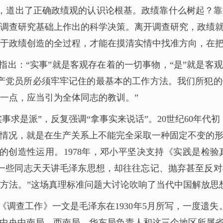
有”，道出了正确政绩观的认识论根基。政绩靠什么树起？
调查研究基础上作出的科学决策。离开调查研究，政绩
于政绩创造的全过程，才能在摸清实情中找准方向，在
指出：“实事”就是客观存在着的一切事物，“是”就是客
产党员所必须牢牢记住的最基本的工作方法。我们所犯
一点，应当引为全体同志的教训。”
事求是派”，反复强调“拿事实来说话”。20世纪60年代
看情况，就是在生产关系上不能完全采取一种固定不变的
的创造性运用。1978年，邓小平坚决支持《实践是检
“一些同志天天讲毛泽东思想，却往往忘记、抛弃甚至反
方法。”这场真理标准问题大讨论吹响了当代中国解放思
《调查工作》一文是毛泽东在1930年5月所写，一度遗
的中共中央中南局、西南局、华东局负责人和这三个地区所