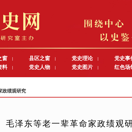
之窗
县区之窗
党史理论
党史事
|
|
|
资料
党史人物
党史图片
红色场
|
|
|
命家政绩观研究
毛泽东等老一辈革命家政绩观