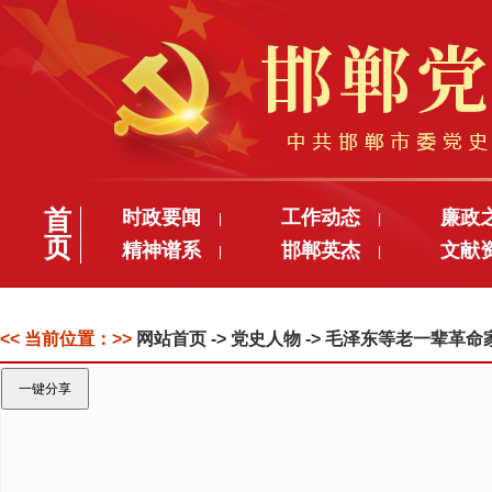
首
时政要闻
工作动态
廉政
|
|
页
精神谱系
邯郸英杰
文献
|
|
<< 当前位置：>>
网站首页
-> 党史人物 -> 毛泽东等老一辈革
一键分享