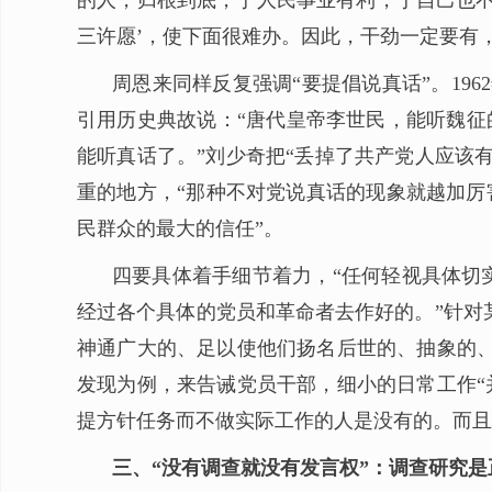
的人，归根到底，于人民事业有利，于自己也不
三许愿’，使下面很难办。因此，干劲一定要有
周恩来同样反复强调“要提倡说真话”。19
引用历史典故说：“唐代皇帝李世民，能听魏征
能听真话了。”刘少奇把“丢掉了共产党人应该
重的地方，“那种不对党说真话的现象就越加厉
民群众的最大的信任”。
四要具体着手细节着力，“任何轻视具体切
经过各个具体的党员和革命者去作好的。”针对
神通广大的、足以使他们扬名后世的、抽象的、
发现为例，来告诫党员干部，细小的日常工作“
提方针任务而不做实际工作的人是没有的。而且
三、“没有调查就没有发言权”：调查研究