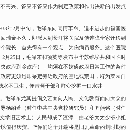
兴不高兴、答应不答应作为制定政策和作出决断的出发点
33年2月中旬，毛泽东向同情革命、追求进步的福音医
，回瑞金不久，即派人到长汀将医院及傅连暲全家迁移到
这个院长，首先得有一个观点，为伤病员服务。这个医院
2月25日，毛泽东和项英等发布中华苏维埃共和国临时
中央政府到乡政府），均须在不妨碍政府日常工作的条件
级政府更须迅即采定旁近政府的空地或荒田，辟为菜园自
塘水不卫生，便带领干部和群众挖掘一口水井。
”。毛泽东尤其提倡文艺面向人民、文化教育面向大众的
的编导杨绍萱（时任中共中央党校研究员）和齐燕铭（时任
旧文学旧艺术上）人民却成了渣滓，由老爷太太少爷小姐
以值得庆贺。”“你们这个开端将是旧剧革命的划时期的