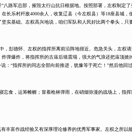
“围歼”八路军总部，摧毁太行山抗日根据地。按照部署，左权制
在长乐村歼敌4000余人，收复辽县（今左权县）等18座县城
了坚实基础。左权高兴地说，咱们军队和人民好比两个拳头，只
战斗中，彭德怀、左权的指挥所离前沿阵地很近。危急关头，左权
，炸弹爆炸，将指挥所的古庙后墙震塌，强大的气浪还把庙顶掀
令说：“指挥所的同志全部向前推进，犹豫等于死亡！”然后他回
废寝忘食，运筹帷幄；冒着枪林弹雨，在硝烟弥漫的战场上，指挥
是既有丰富作战经验又有深厚理论修养的优秀军事家。左权之所以