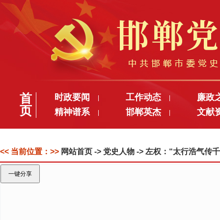
首
时政要闻
工作动态
廉政
|
|
页
精神谱系
邯郸英杰
文献
|
|
<< 当前位置：>>
网站首页
-> 党史人物 -> 左权：“太行浩气传千
一键分享