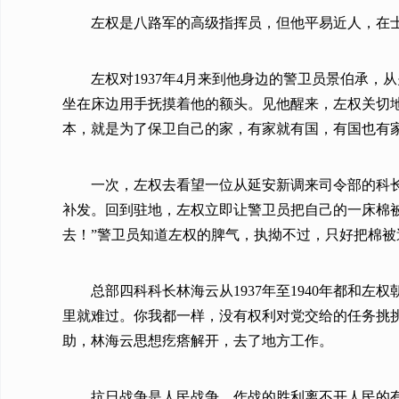
左权是八路军的高级指挥员，但他平易近人，在士
左权对1937年4月来到他身边的警卫员景伯承
坐在床边用手抚摸着他的额头。见他醒来，左权关切
本，就是为了保卫自己的家，有家就有国，有国也有
一次，左权去看望一位从延安新调来司令部的科
补发。回到驻地，左权立即让警卫员把自己的一床棉
去！”警卫员知道左权的脾气，执拗不过，只好把棉
总部四科科长林海云从1937年至1940年都
里就难过。你我都一样，没有权利对党交给的任务挑
助，林海云思想疙瘩解开，去了地方工作。
抗日战争是人民战争，作战的胜利离不开人民的