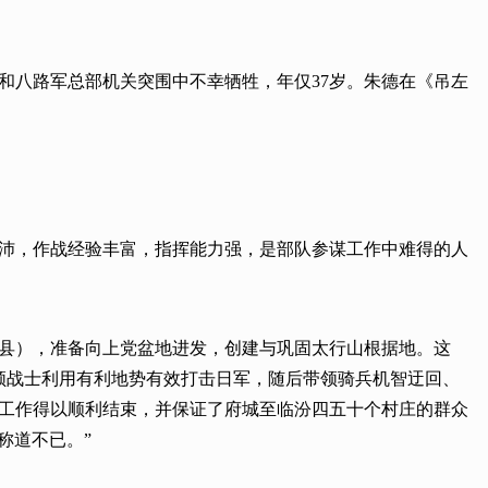
局和八路军总部机关突围中不幸牺牲，年仅37岁。朱德在《吊左
充沛，作战经验丰富，指挥能力强，是部队参谋工作中难得的人
安泽县），准备向上党盆地进发，创建与巩固太行山根据地。这
领战士利用有利地势有效打击日军，随后带领骑兵机智迂回、
的工作得以顺利结束，并保证了府城至临汾四五十个村庄的群众
称道不已。”