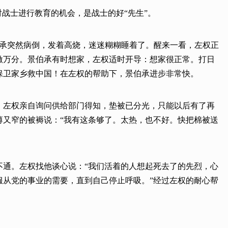
战士进行教育的机会，是战士的好“先生”。
伯承突然病倒，发着高烧，迷迷糊糊睡着了。醒来一看，左权正
激万分。景伯承有时想家，左权适时开导：想家很正常。打日
保卫家乡救中国！在左权的帮助下，景伯承进步非常快。
，左权亲自询问供给部门得知，垫被已分光，只能以后有了再
薄又窄的被褥说：“我有这条够了。太热，也不好。快把棉被送
想不通。左权找他谈心说：“我们活着的人想起死去了的先烈，心
服从党的事业的需要，直到自己停止呼吸。”经过左权的耐心帮