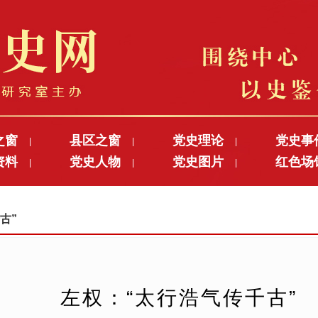
之窗
县区之窗
党史理论
党史事
|
|
|
资料
党史人物
党史图片
红色场
|
|
|
古”
左权：“太行浩气传千古”