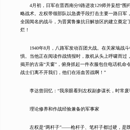
4月初，日军在晋西南分9路进攻129师并妄想
略战术。左权带领部队以急袭手段打击主要一路日军，
全国闻名的战斗，为晋冀鲁豫抗日解放区的建立奠定
烂！
1940年8月，八路军发动百团大战。在关家垴
惧。当他正在阅读作战情报时，敌机从头上呼啸而过
揭开的古庙“天窗”，俯身抓起一件衣服包住电话机命
战士们离不开我们，他们在浴血苦战啊！”
李达曾回忆：“我亲眼看到左权副参谋长，时常
理论修养和作战经验兼备的军事家
左权是“两杆子”——枪杆子、笔杆子都过硬，