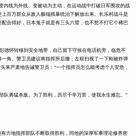
定了变内线为外线、变被动为主动，在运动战中打破日军围攻的战
，使上百万群众从敌人极端残暴统治下解放出来。长乐村战斗是
要配合得好，日本鬼子就是有三头六臂，也不愁不打它个稀巴
请彭德怀转移到安全地带，自己留下守候在电话机旁，临危不
掉一角。警卫员建议将指挥所后撤，左权扫视了一下刚被炸弹
过头来严肃地告诫警卫员：“一个指挥员怎么能考虑个人安危，
部队勇猛杀敌。为了胜利，历尽千辛万苦，使我永生难忘。”
能有力地指挥部队不断取得胜利，同他的深厚军事理论修养密