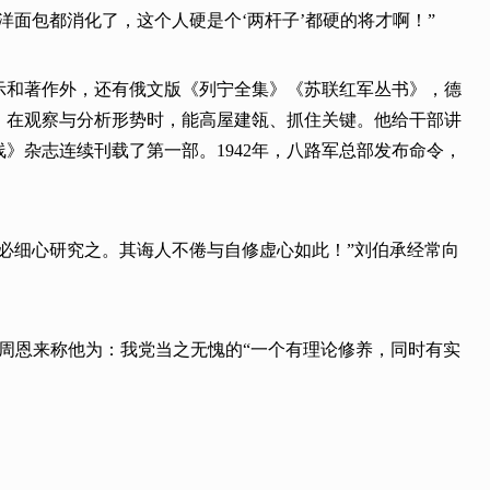
面包都消化了，这个人硬是个‘两杆子’都硬的将才啊！”
示和著作外，还有俄文版《列宁全集》《苏联红军丛书》，德
，在观察与分析形势时，能高屋建瓴、抓住关键。他给干部讲
》杂志连续刊载了第一部。1942年，八路军总部发布命令，
必细心研究之。其诲人不倦与自修虚心如此！”刘伯承经常向
。周恩来称他为：我党当之无愧的“一个有理论修养，同时有实