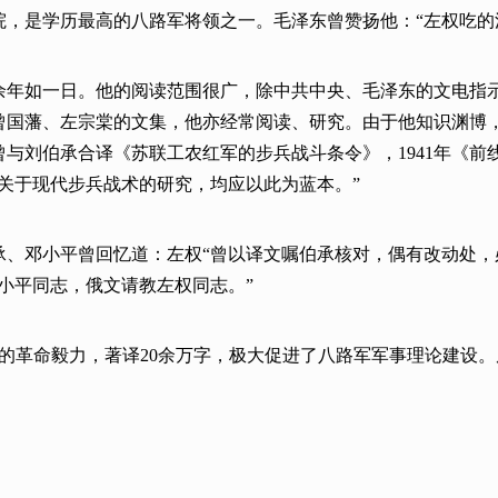
，是学历最高的八路军将领之一。毛泽东曾赞扬他：“左权吃的洋
余年如一日。他的阅读范围很广，除中共中央、毛泽东的文电指
曾国藩、左宗棠的文集，他亦经常阅读、研究。由于他知识渊博
与刘伯承合译《苏联工农红军的步兵战斗条令》，1941年《前线
关于现代步兵战术的研究，均应以此为蓝本。”
承、邓小平曾回忆道：左权“曾以译文嘱伯承核对，偶有改动处，
小平同志，俄文请教左权同志。”
的革命毅力，著译20余万字，极大促进了八路军军事理论建设