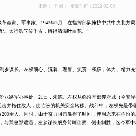
来源： 作者： 更新时间 : 2022-02-09
革命家、军事家。1942年5月，在指挥部队掩护中共中央北方
华。太行浩气传千古，留得清漳吐血花。”
权任副参谋长。左权细心、沉着、理智、负责、积极，体力、精力
在临汾八路军办事处。21日，朱德、左权从临汾率部奔府城（今
迎击并拖住敌人，使临汾的机关安全转移。战斗中，左权先是带
200余人。同时，由于奋力阻击赢得了时间，使周恩来在临汾
临汾，与我总部遭遇，左参谋长躬身前哨侦察，侧击制胜，迄今军中