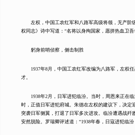
左权，中国工农红军和八路军高级将领，无产阶级
权同志》诗中写道：“名将以身殉国家，愿拼热血卫吾
躬身前哨侦察，侧击制胜
1937年8月，中国工农红军改编为八路军，左
才。
1938年2月，日军进犯临汾。当时，周恩来正
时，正值日军进犯府城。朱德在左权的建议下，决定
突袭日军侧翼，打退了日军多次进攻。临汾遭遇战歼敌
安然脱险。罗瑞卿评述道：“1938年春，日寇进犯