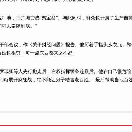
开荒种地，把荒滩变成“聚宝盆”。与此同时，群众也开展了生产自
们可以奉陪到底。”
以上干部会议，作《关于财经问题》报告。他掰着手指头从衣服、
百姓也很穷，每一点东西都来之不易。
怀、罗瑞卿等人先行撤走后，左权指挥警备连殿后。他在自己很危
你们就展开麻雀战，绝不能让鬼子糟害老百姓。”最后帮助当地百