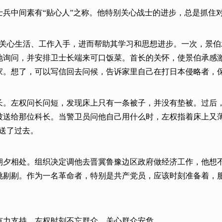
兵中间素有“贴心人”之称。他特别关心战士的进步，总是抓住对
，从关心生活、工作入手，进而帮助其学习和思想进步。一次，景
地询问，并安排卫士长端来可口饭菜。首长的关怀，使景伯承感
家。想了，可以写信回去问候，告诉家里自己在打日本侵略者，
长。左权问长问短，发现床上只有一条被子，并没有垫被。过后
被送给那位科长。当警卫员问他自己用什么时，左权指着床上又
被送了过去。
和左权朝夕相处。组织决定调他去晋冀鲁豫边区政府做经济工作，他
挑剔剔。作为一名革命者，特别是共产党员，应该时刻准备着，
有力支持。左权时刻不忘群众、关心群众安危。