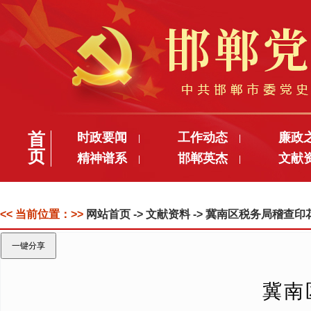
首
时政要闻
工作动态
廉政
|
|
页
精神谱系
邯郸英杰
文献
|
|
<< 当前位置：>>
网站首页
-> 文献资料 -> 冀南区税务局稽查印
一键分享
冀南