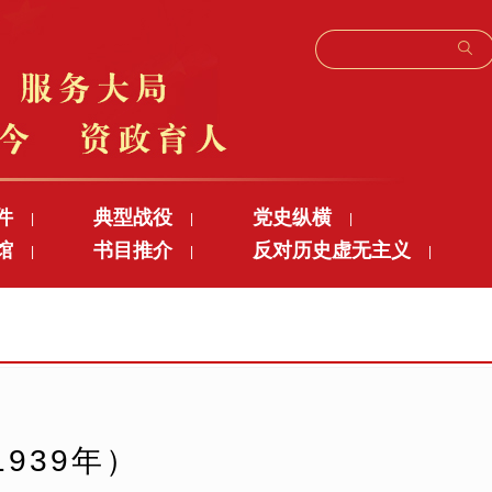
件
典型战役
党史纵横
|
|
|
馆
书目推介
反对历史虚无主义
|
|
|
939年）