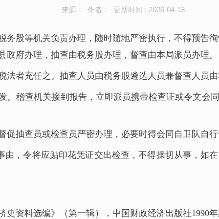
来源： 作者： 更新时间 : 2026-04-13
税务股等机关负责办理，随时随地严密执行，不得预告徇
县政府办理，抽查由税务股办理，督查由本局派员办理。
税法者充任之。抽查人员由税务股遴选人员兼督查人员由
发。稽查机关接到报告，立即派员携带检查证或令文会
督促抽查员或检查员严密办理，必要时得会同自卫队自行
明事由，令将应贴印花凭证交出检查，不得操切从事，如
史资料选编》（第一辑），中国财政经济出版社1990年