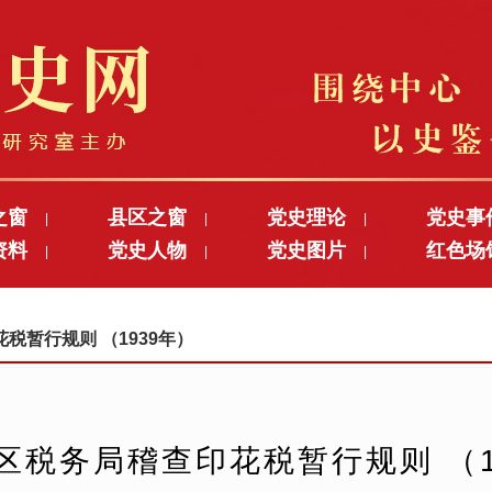
之窗
县区之窗
党史理论
党史事
|
|
|
资料
党史人物
党史图片
红色场
|
|
|
花税暂行规则 （1939年）
区税务局稽查印花税暂行规则 （1