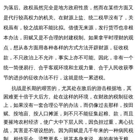
为落后。政权虽然完全是地方政府性质，然而在某些方面又
是代行较高权力的机关。在财源上盐、统二税早没有了，关
税虽有，较之战前不能比拟。借债无来源，发行货币也非根
本办法，田赋又是不合理的封建税制。如果拿平时理财的观
点，想从各方面用各种各样的方式方法开辟财源，征收税
款，不只政治上不允许，事实上亦不可能。因此，非有一个
统一简便易行、合乎客观环境和主观力量、合于人民收获季
节的进步的征收办法不行，这就是统一累进税。
抗战是长期的艰苦的，尤其处在敌后的游击根据地，其
困难更十倍于大后方。处在这样的环境，在财政的税制征收
上，如果没有一套合理公平的办法，而仍像过去那样，按田
赋、按地亩、按人口摊派，则不只不能征集起粮、款，而且
要摧垮农村经济，使广大中下层人民，因负担过重，离心抗
战，其害是不堪设想的。因为田赋是几千年来的一种病民税
制，相传至今，流弊更多：就其本身来说，有的有地无粮，