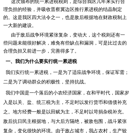
这次颁布的统一累进税税则，是综合我区几年来实行合
理负担的经验，并吸收晋察冀边区推行累进税的结晶制定
的。这是我区四大法令之一，也是敌后根据地在财政税制上
一大新的建设。
由于敌后战争环境紧张复杂，变动大，这个税则还有一
些问题未能很好解决，难免有些缺点和漏洞，可是比过去的
合理负担又前进一步，完善得多了。
一、我们为什么要实行统一累进税
我们实行统一累进税，一是为了适应战争环境，保证军需；
二是为了调动群众的积极性，坚持抗战。
我们中国是一个落后的小农经济国家，在和平时代，国家岁
入是以关、盐、统三税为主，不足时以发行货币和借债补充
之。地方经费一般是以田赋为主，不足时以苛捐杂税补充。
敌后抗日民主根据地，与大后方隔绝，被敌包围，战斗紧张
复杂，变化很快的环境。由于敌占城市，我占农村，生产较