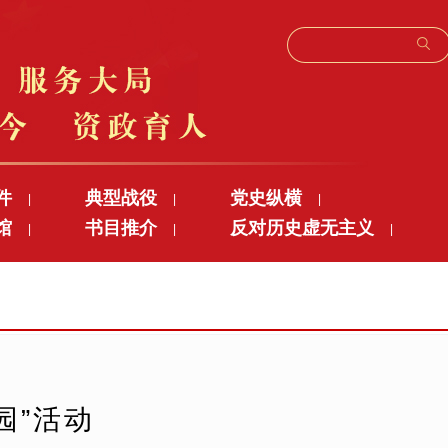
件
典型战役
党史纵横
|
|
|
馆
书目推介
反对历史虚无主义
|
|
|
园”活动