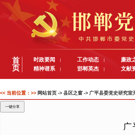
首
时政要闻
工作动态
廉政
|
|
页
精神谱系
邯郸英杰
文献
|
|
<< 当前位置：>>
网站首页
-> 县区之窗 -> 广平县委党史研究
一键分享
广